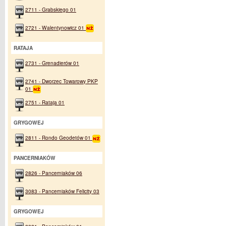
2711 - Grabskiego 01
2721 - Walentynowicz 01
RATAJA
2731 - Grenadierów 01
2741 - Dworzec Towarowy PKP
01
2751 - Rataja 01
GRYGOWEJ
2811 - Rondo Geodetów 01
PANCERNIAKÓW
2826 - Pancerniaków 06
3083 - Pancerniaków Felicity 03
GRYGOWEJ