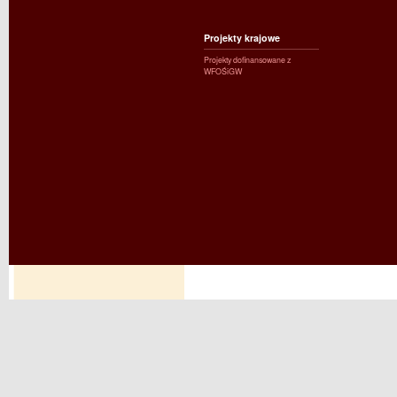
Projekty krajowe
Projekty dofinansowane z
WFOŚiGW