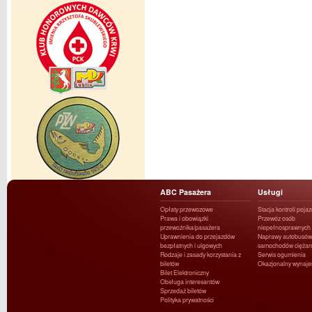
ABC Pasażera
Usługi
Opłaty przewozowe
Stacja kontroli poja
Prawa i obowiązki
Przewóz osób
przewoźnika/pasażera
niepełnosprawnych
Uprawnienia do przejazdów
Naprawy autobusów 
bezpłatnych i ulgowych
samochodów ciężar
Rodzaje i zasady korzystania z
Serwis ogumienia
biletów
Okazjonalny wynaj
Bilet Elektroniczny
Obsługa interesantów
Sprzedaż biletów
Polityka prywatności