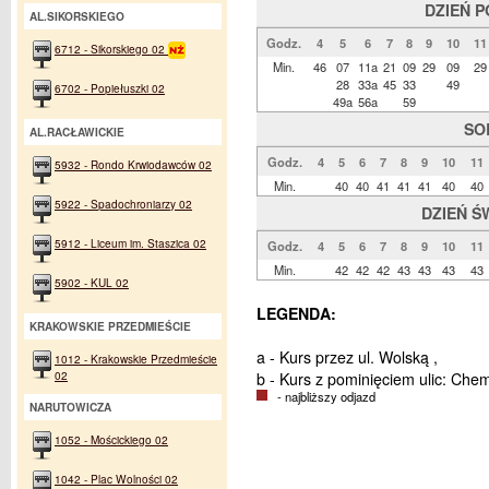
DZIEŃ 
AL.SIKORSKIEGO
Godz.
4
5
6
7
8
9
10
11
6712 - Sikorskiego 02
Min.
46
07
11a
21
09
29
09
29
28
33a
45
33
49
6702 - Popiełuszki 02
49a
56a
59
SO
AL.RACŁAWICKIE
Godz.
4
5
6
7
8
9
10
11
5932 - Rondo Krwiodawców 02
Min.
40
40
41
41
41
40
40
5922 - Spadochroniarzy 02
DZIEŃ Ś
5912 - Liceum im. Staszica 02
Godz.
4
5
6
7
8
9
10
11
Min.
42
42
42
43
43
43
43
5902 - KUL 02
LEGENDA:
KRAKOWSKIE PRZEDMIEŚCIE
a - Kurs przez ul. Wolską ,
1012 - Krakowskie Przedmieście
02
b - Kurs z pominięciem ulic: Che
- najbliższy odjazd
NARUTOWICZA
1052 - Mościckiego 02
1042 - Plac Wolności 02