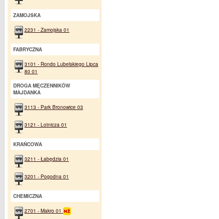
ZAMOJSKA
2231 - Zamojska 01
FABRYCZNA
3101 - Rondo Lubelskiego Lipca
80 01
DROGA MĘCZENNIKÓW
MAJDANKA
3113 - Park Bronowice 03
3121 - Lotnicza 01
KRAŃCOWA
3211 - Łabędzia 01
3201 - Pogodna 01
CHEMICZNA
2701 - Makro 01