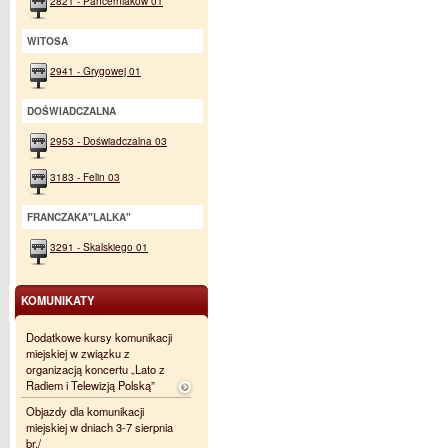
2821 - Pancerniaków 01
WITOSA
2941 - Grygowej 01
DOŚWIADCZALNA
2953 - Doświadczalna 03
3183 - Felin 03
FRANCZAKA"LALKA"
3291 - Skalskiego 01
KOMUNIKATY
Dodatkowe kursy komunikacji
miejskiej w związku z
organizacją koncertu „Lato z
Radiem i Telewizją Polską”
Objazdy dla komunikacji
miejskiej w dniach 3-7 sierpnia
br./