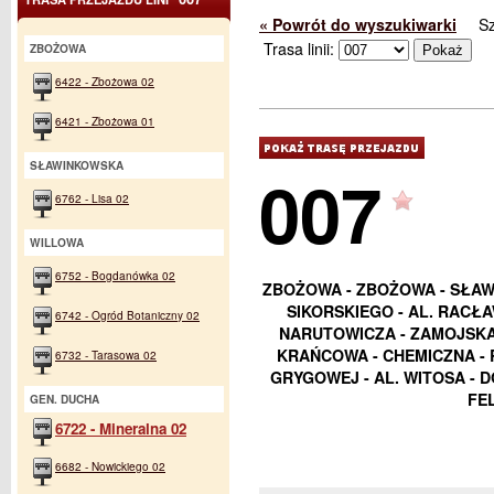
« Powrót do wyszukiwarki
S
Trasa linii:
ZBOŻOWA
6422 - Zbożowa 02
6421 - Zbożowa 01
SŁAWINKOWSKA
007
6762 - Lisa 02
WILLOWA
6752 - Bogdanówka 02
ZBOŻOWA - ZBOŻOWA - SŁAWI
SIKORSKIEGO - AL. RACŁA
6742 - Ogród Botaniczny 02
NARUTOWICZA - ZAMOJSKA 
KRAŃCOWA - CHEMICZNA - 
6732 - Tarasowa 02
GRYGOWEJ - AL. WITOSA - 
FE
GEN. DUCHA
6722 - Mineralna 02
6682 - Nowickiego 02