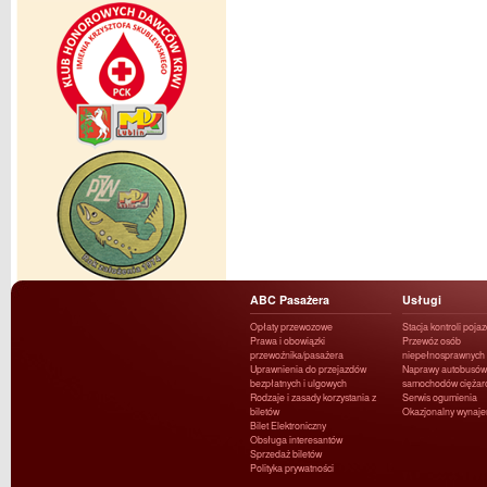
ABC Pasażera
Usługi
Opłaty przewozowe
Stacja kontroli poja
Prawa i obowiązki
Przewóz osób
przewoźnika/pasażera
niepełnosprawnych
Uprawnienia do przejazdów
Naprawy autobusów 
bezpłatnych i ulgowych
samochodów ciężar
Rodzaje i zasady korzystania z
Serwis ogumienia
biletów
Okazjonalny wynaj
Bilet Elektroniczny
Obsługa interesantów
Sprzedaż biletów
Polityka prywatności