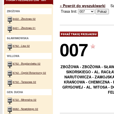
« Powrót do wyszukiwarki
S
Trasa linii:
ZBOŻOWA
6422 - Zbożowa 02
6421 - Zbożowa 01
SŁAWINKOWSKA
007
6762 - Lisa 02
WILLOWA
6752 - Bogdanówka 02
ZBOŻOWA - ZBOŻOWA - SŁAWI
SIKORSKIEGO - AL. RACŁA
6742 - Ogród Botaniczny 02
NARUTOWICZA - ZAMOJSKA 
KRAŃCOWA - CHEMICZNA - 
6732 - Tarasowa 02
GRYGOWEJ - AL. WITOSA - 
FE
GEN. DUCHA
6722 - Mineralna 02
6682 - Nowickiego 02