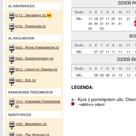
DZIEŃ 
AL.SIKORSKIEGO
Godz.
5
6
7
8
9
10
11
6712 - Sikorskiego 02
Min.
11
18
07
17
05
01
21
34
44
31
41
31
41
6702 - Popiełuszki 02
55
53
SO
AL.RACŁAWICKIE
Godz.
5
6
7
8
9
10
11
5932 - Rondo Krwiodawców 02
Min.
07
07
11
11
11
11
5922 - Spadochroniarzy 02
DZIEŃ Ś
Godz.
5
6
7
8
9
10
11
5912 - Liceum im. Staszica 02
Min.
09
09
08
13
13
13
5902 - KUL 02
LEGENDA:
KRAKOWSKIE PRZEDMIEŚCIE
a - Kurs z pominięciem ulic: Che
1012 - Krakowskie Przedmieście
- najbliższy odjazd
02
NARUTOWICZA
1052 - Mościckiego 02
1042 - Plac Wolności 02