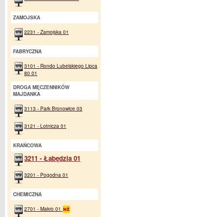
ZAMOJSKA
2231 - Zamojska 01
FABRYCZNA
3101 - Rondo Lubelskiego Lipca
80 01
DROGA MĘCZENNIKÓW
MAJDANKA
3113 - Park Bronowice 03
3121 - Lotnicza 01
KRAŃCOWA
3211 - Łabędzia 01
3201 - Pogodna 01
CHEMICZNA
2701 - Makro 01