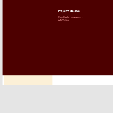
Projekty krajowe
Projekty dofinansowane z
WFOŚiGW