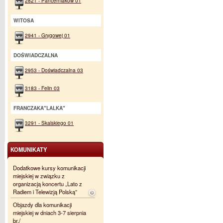
2821 - Pancerniaków 01
WITOSA
2941 - Grygowej 01
DOŚWIADCZALNA
2953 - Doświadczalna 03
3183 - Felin 03
FRANCZAKA"LALKA"
3291 - Skalskiego 01
KOMUNIKATY
Dodatkowe kursy komunikacji
miejskiej w związku z
organizacją koncertu „Lato z
Radiem i Telewizją Polską”
Objazdy dla komunikacji
miejskiej w dniach 3-7 sierpnia
br./