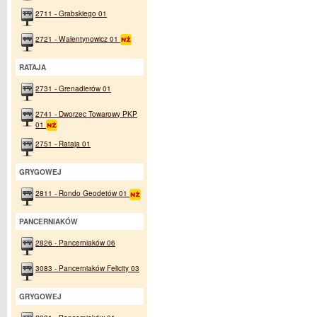
2711 - Grabskiego 01
2721 - Walentynowicz 01
RATAJA
2731 - Grenadierów 01
2741 - Dworzec Towarowy PKP
01
2751 - Rataja 01
GRYGOWEJ
2811 - Rondo Geodetów 01
PANCERNIAKÓW
2826 - Pancerniaków 06
3083 - Pancerniaków Felicity 03
GRYGOWEJ