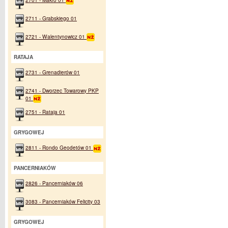
2711 - Grabskiego 01
2721 - Walentynowicz 01
RATAJA
2731 - Grenadierów 01
2741 - Dworzec Towarowy PKP
01
2751 - Rataja 01
GRYGOWEJ
2811 - Rondo Geodetów 01
PANCERNIAKÓW
2826 - Pancerniaków 06
3083 - Pancerniaków Felicity 03
GRYGOWEJ