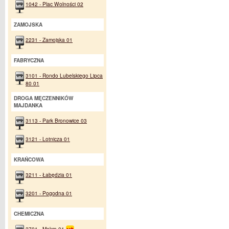
1042 - Plac Wolności 02
ZAMOJSKA
2231 - Zamojska 01
FABRYCZNA
3101 - Rondo Lubelskiego Lipca
80 01
DROGA MĘCZENNIKÓW
MAJDANKA
3113 - Park Bronowice 03
3121 - Lotnicza 01
KRAŃCOWA
3211 - Łabędzia 01
3201 - Pogodna 01
CHEMICZNA
2701 - Makro 01