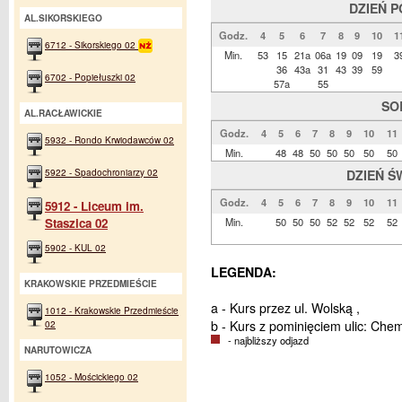
DZIEŃ 
AL.SIKORSKIEGO
Godz.
4
5
6
7
8
9
10
1
6712 - Sikorskiego 02
Min.
53
15
21a
06a
19
09
19
3
36
43a
31
43
39
59
6702 - Popiełuszki 02
57a
55
SO
AL.RACŁAWICKIE
Godz.
4
5
6
7
8
9
10
11
5932 - Rondo Krwiodawców 02
Min.
48
48
50
50
50
50
50
5922 - Spadochroniarzy 02
DZIEŃ Ś
Godz.
4
5
6
7
8
9
10
11
5912 - Liceum im.
Staszica 02
Min.
50
50
50
52
52
52
52
5902 - KUL 02
LEGENDA:
KRAKOWSKIE PRZEDMIEŚCIE
a - Kurs przez ul. Wolską ,
1012 - Krakowskie Przedmieście
02
b - Kurs z pominięciem ulic: Che
- najbliższy odjazd
NARUTOWICZA
1052 - Mościckiego 02