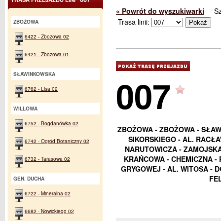
« Powrót do wyszukiwarki
S
Trasa linii:
ZBOŻOWA
6422 - Zbożowa 02
6421 - Zbożowa 01
SŁAWINKOWSKA
007
6762 - Lisa 02
WILLOWA
6752 - Bogdanówka 02
ZBOŻOWA - ZBOŻOWA - SŁAWI
SIKORSKIEGO - AL. RACŁA
6742 - Ogród Botaniczny 02
NARUTOWICZA - ZAMOJSKA 
KRAŃCOWA - CHEMICZNA - 
6732 - Tarasowa 02
GRYGOWEJ - AL. WITOSA - 
FE
GEN. DUCHA
6722 - Mineralna 02
6682 - Nowickiego 02