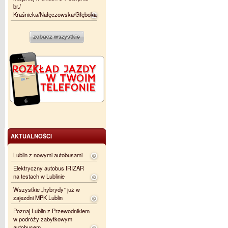
br./
Kraśnicka/Nałęczowska/Głęboka
AKTUALNOŚCI
Lublin z nowymi autobusami
Elektryczny autobus IRIZAR
na testach w Lublinie
Wszystkie „hybrydy” już w
zajezdni MPK Lublin
Poznaj Lublin z Przewodnikiem
w podróży zabytkowym
autobusem