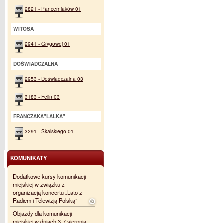
2821 - Pancerniaków 01
WITOSA
2941 - Grygowej 01
DOŚWIADCZALNA
2953 - Doświadczalna 03
3183 - Felin 03
FRANCZAKA"LALKA"
3291 - Skalskiego 01
KOMUNIKATY
Dodatkowe kursy komunikacji
miejskiej w związku z
organizacją koncertu „Lato z
Radiem i Telewizją Polską”
Objazdy dla komunikacji
miejskiej w dniach 3-7 sierpnia