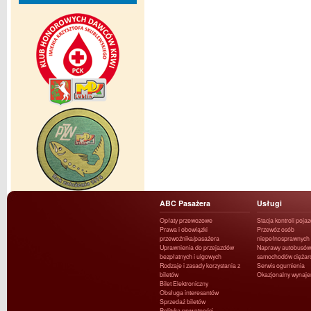
ABC Pasażera
Usługi
Opłaty przewozowe
Stacja kontroli poja
Prawa i obowiązki
Przewóz osób
przewoźnika/pasażera
niepełnosprawnych
Uprawnienia do przejazdów
Naprawy autobusów 
bezpłatnych i ulgowych
samochodów ciężar
Rodzaje i zasady korzystania z
Serwis ogumienia
biletów
Okazjonalny wynaj
Bilet Elektroniczny
Obsługa interesantów
Sprzedaż biletów
Polityka prywatności