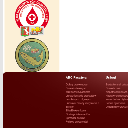
ABC Pasażera
Usługi
Opłaty przewozowe
Stacja kontroli poja
Prawa i obowiązki
Przewóz osób
przewoźnika/pasażera
niepełnosprawnych
Uprawnienia do przejazdów
Naprawy autobusów 
bezpłatnych i ulgowych
samochodów ciężar
Rodzaje i zasady korzystania z
Serwis ogumienia
biletów
Okazjonalny wynaj
Bilet Elektroniczny
Obsługa interesantów
Sprzedaż biletów
Polityka prywatności