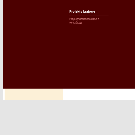
Projekty krajowe
Projekty dofinansowane z
WFOŚiGW