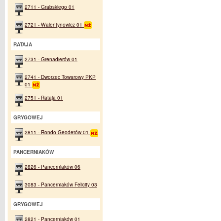
2711 - Grabskiego 01
2721 - Walentynowicz 01
RATAJA
2731 - Grenadierów 01
2741 - Dworzec Towarowy PKP
01
2751 - Rataja 01
GRYGOWEJ
2811 - Rondo Geodetów 01
PANCERNIAKÓW
2826 - Pancerniaków 06
3083 - Pancerniaków Felicity 03
GRYGOWEJ
2821 - Pancerniaków 01