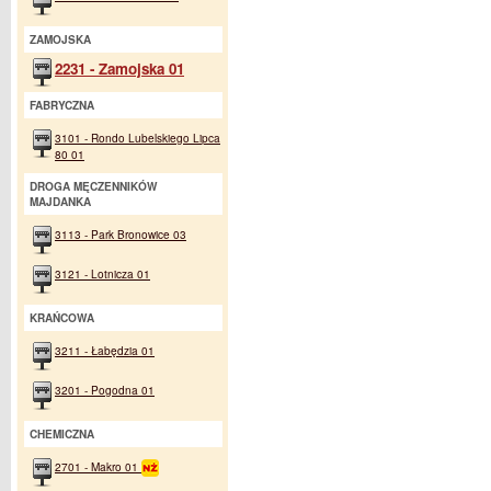
ZAMOJSKA
2231 - Zamojska 01
FABRYCZNA
3101 - Rondo Lubelskiego Lipca
80 01
DROGA MĘCZENNIKÓW
MAJDANKA
3113 - Park Bronowice 03
3121 - Lotnicza 01
KRAŃCOWA
3211 - Łabędzia 01
3201 - Pogodna 01
CHEMICZNA
2701 - Makro 01