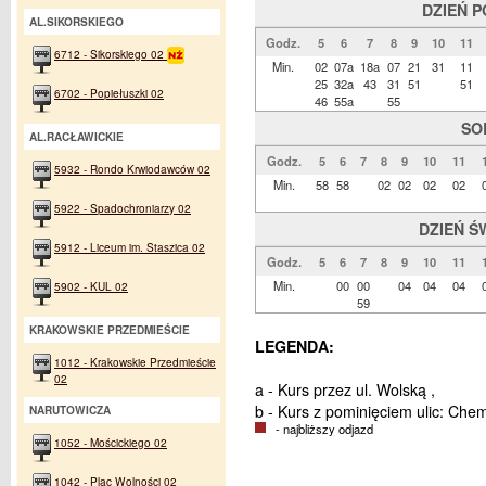
DZIEŃ 
AL.SIKORSKIEGO
Godz.
5
6
7
8
9
10
11
6712 - Sikorskiego 02
Min.
02
07a
18a
07
21
31
11
25
32a
43
31
51
51
6702 - Popiełuszki 02
46
55a
55
SO
AL.RACŁAWICKIE
Godz.
5
6
7
8
9
10
11
5932 - Rondo Krwiodawców 02
Min.
58
58
02
02
02
02
5922 - Spadochroniarzy 02
DZIEŃ Ś
5912 - Liceum im. Staszica 02
Godz.
5
6
7
8
9
10
11
Min.
00
00
04
04
04
5902 - KUL 02
59
KRAKOWSKIE PRZEDMIEŚCIE
LEGENDA:
1012 - Krakowskie Przedmieście
02
a - Kurs przez ul. Wolską ,
b - Kurs z pominięciem ulic: Che
NARUTOWICZA
- najbliższy odjazd
1052 - Mościckiego 02
1042 - Plac Wolności 02