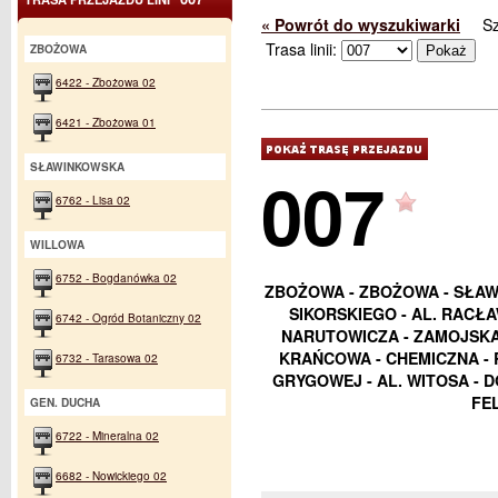
« Powrót do wyszukiwarki
S
Trasa linii:
ZBOŻOWA
6422 - Zbożowa 02
6421 - Zbożowa 01
SŁAWINKOWSKA
007
6762 - Lisa 02
WILLOWA
6752 - Bogdanówka 02
ZBOŻOWA - ZBOŻOWA - SŁAWI
SIKORSKIEGO - AL. RACŁA
6742 - Ogród Botaniczny 02
NARUTOWICZA - ZAMOJSKA 
KRAŃCOWA - CHEMICZNA - 
6732 - Tarasowa 02
GRYGOWEJ - AL. WITOSA - 
FE
GEN. DUCHA
6722 - Mineralna 02
6682 - Nowickiego 02