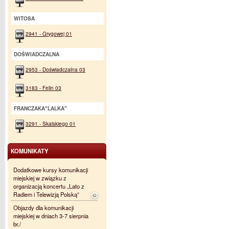
WITOSA
2941 - Grygowej 01
DOŚWIADCZALNA
2953 - Doświadczalna 03
3183 - Felin 03
FRANCZAKA"LALKA"
3291 - Skalskiego 01
KOMUNIKATY
Dodatkowe kursy komunikacji
miejskiej w związku z
organizacją koncertu „Lato z
Radiem i Telewizją Polską”
Objazdy dla komunikacji
miejskiej w dniach 3-7 sierpnia
br./