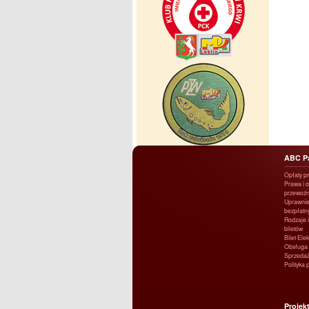
ABC P
Opłaty p
Prawa i 
przewoźn
Uprawnie
bezpłatn
Rodzaje i
biletów
Bilet Ele
Obsługa 
Sprzedaż
Polityka 
Projek