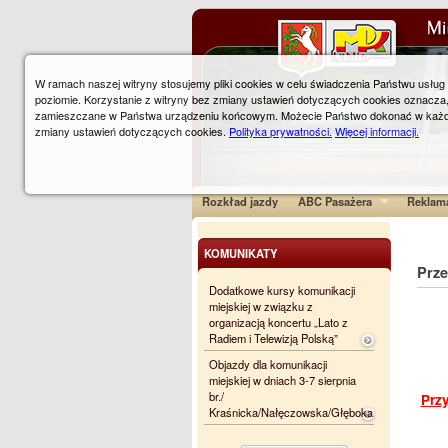
W ramach naszej witryny stosujemy pliki cookies w celu świadczenia Państwu usłu
poziomie. Korzystanie z witryny bez zmiany ustawień dotyczących cookies oznacza
zamieszczane w Państwa urządzeniu końcowym. Możecie Państwo dokonać w każ
zmiany ustawień dotyczących cookies.
Polityka prywatności.
Więcej informacji.
Rozkład jazdy
ABC Pasażera
Reklam
KOMUNIKATY
Prz
Dodatkowe kursy komunikacji
miejskiej w związku z
organizacją koncertu „Lato z
Radiem i Telewizją Polską”
Objazdy dla komunikacji
miejskiej w dniach 3-7 sierpnia
br./
Przy
Kraśnicka/Nałęczowska/Głęboka