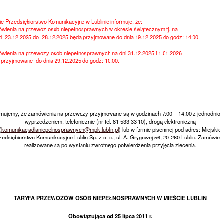
ie Przedsiębiorstwo Komunikacyjne w Lublinie informuje, że:
ówienia na przewóz osób niepełnosprawnych w okresie świątecznym tj. na
d 23.12.2025 do 28.12.2025 będą przyjmowane do dnia 19.12.2025 do godz: 14:00.
ówienia na przewozy osób niepełnosprawnych na dni 31.12.2025 i 1.01.2026
przyjmowane do dnia 29.12.2025 do godz: 10:00.
rmujemy, że zamówienia na przewozy przyjmowane są w godzinach 7:00 – 14:00 z jednodn
wyprzedzeniem, telefonicznie (nr tel. 81 533 33 10), drogą elektroniczną
(
komunikacjadlaniepelnosprawnych@mpk.lublin.pl
) lub w formie pisemnej pod adres: Miejski
zedsiębiorstwo Komunikacyjne Lublin Sp. z o. o., ul. A. Grygowej 56, 20-260 Lublin. Zamówie
realizowane są po wysłaniu zwrotnego potwierdzenia przyjęcia zlecenia.
TARYFA PRZEWOZÓW OSÓB NIEPEŁNOSPRAWNYCH W MIEŚCIE LUBLIN
Obowiązująca od 25 lipca 2011 r.