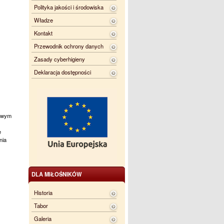
Polityka jakości i środowiska
Władze
Kontakt
Przewodnik ochrony danych
Zasady cyberhigieny
Deklaracja dostępności
iowym
e
nia
DLA MIŁOŚNIKÓW
Historia
Tabor
Galeria