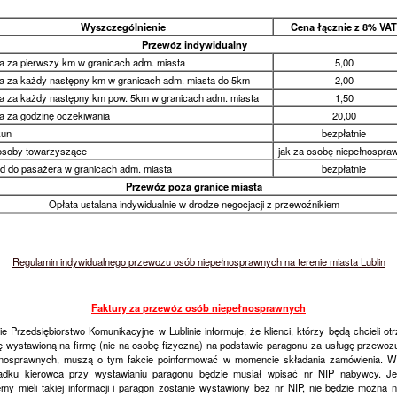
Wyszczególnienie
Cena łącznie z 8% VAT
Przewóz indywidualny
a za pierwszy km w granicach adm. miasta
5,00
a za każdy następny km w granicach adm. miasta do 5km
2,00
a za każdy następny km pow. 5km w granicach adm. miasta
1,50
a za godzinę oczekiwania
20,00
kun
bezpłatnie
osoby towarzyszące
jak za osobę niepełnospra
d do pasażera w granicach adm. miasta
bezpłatnie
Przewóz poza granice miasta
Opłata ustalana indywidualnie w drodze negocjacji z przewoźnikiem
Regulamin indywidualnego przewozu osób niepełnosprawnych na terenie miasta Lublin
Faktury za przewóz osób niepełnosprawnych
ie Przedsiębiorstwo Komunikacyjne w Lublinie informuje, że klienci, którzy będą chcieli o
rę wystawioną na firmę (nie na osobę fizyczną) na podstawie paragonu za usługę przewoz
łnosprawnych, muszą o tym fakcie poinformować w momencie składania zamówienia. W
adku kierowca przy wystawianiu paragonu będzie musiał wpisać nr NIP nabywcy. Jeś
my mieli takiej informacji i paragon zostanie wystawiony bez nr NIP, nie będzie można 