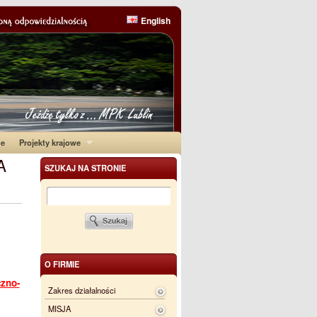
English
ne
Projekty krajowe
A
SZUKAJ NA STRONIE
O FIRMIE
czno-
Zakres działalności
MISJA