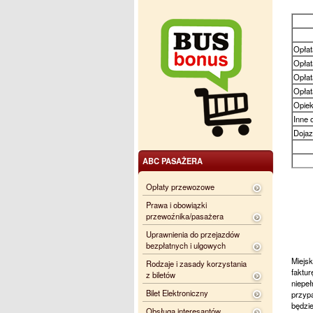
Opłat
Opłat
Opłat
Opłat
Opie
Inne 
Dojaz
ABC PASAŻERA
Opłaty przewozowe
Prawa i obowiązki
przewoźnika/pasażera
Uprawnienia do przejazdów
bezpłatnych i ulgowych
Miejsk
Rodzaje i zasady korzystania
faktu
z biletów
niepe
Bilet Elektroniczny
przyp
będzie
Obsługa interesantów