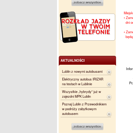
Miejsk
• Zam
dni o
• Zam
będą 
AKTUALNOŚCI
Info
Lublin z nowymi autobusami
Elektryczny autobus IRIZAR
Pr
na testach w Lublinie
Wszystkie „hybrydy” już w
zajezdni MPK Lublin
Poznaj Lublin z Przewodnikiem
w podróży zabytkowym
autobusem