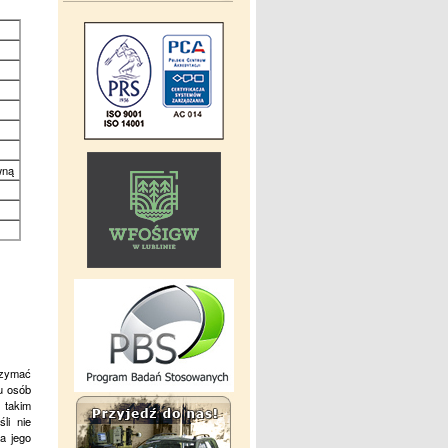
wną
trzymać
u osób
 takim
li nie
na jego