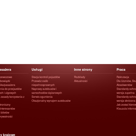
asażera
Usługi
Inne strony
Praca
rzewozowe
Stacja kontroli pojazdów
Rozkłady
Rekrutacja
obowiązki
Przewóz osób
Aktualności
Dla Uczniów, Stu
ika/pasażera
niepełnosprawnych
Absolwentów
nia do przejazdów
Naprawy autobusów i
Standardy ochro
ych i ulgowych
samochodów ciężarowych
wersja zupełna
 zasady korzystania z
Serwis ogumienia
Standardy ochro
Okazjonalny wynajem autobusów
wersja skrócona
ktroniczny
Jak zostać kier
interesantów
Klauzula infor
 biletów
prywatności
ty krajowe