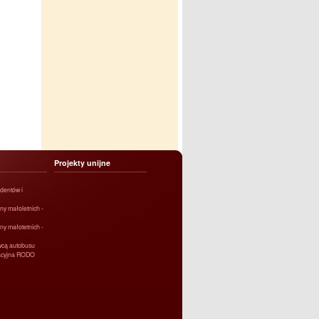
Projekty unijne
dentów i
ny małoletnich -
ny małotetnich -
owcą autobusu
macyjna RODO