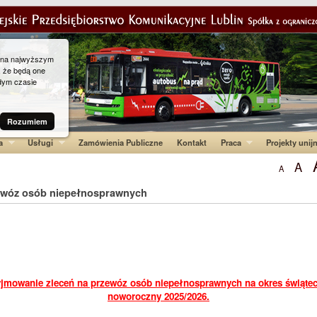
g na najwyższym
, że będą one
dym czasie
Rozumiem
a
Usługi
Zamówienia Publiczne
Kontakt
Praca
Projekty unij
A
A
ewóz osób niepełnosprawnych
jmowanie zleceń na przewóz osób niepełnosprawnych na okres świąte
noworoczny 2025/2026.