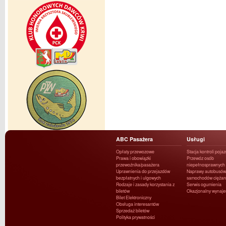
ABC Pasażera
Usługi
Opłaty przewozowe
Stacja kontroli poja
Prawa i obowiązki
Przewóz osób
przewoźnika/pasażera
niepełnosprawnych
Uprawnienia do przejazdów
Naprawy autobusów 
bezpłatnych i ulgowych
samochodów ciężar
Rodzaje i zasady korzystania z
Serwis ogumienia
biletów
Okazjonalny wynaj
Bilet Elektroniczny
Obsługa interesantów
Sprzedaż biletów
Polityka prywatności