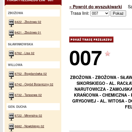
« Powrót do wyszukiwarki
S
Trasa linii:
ZBOŻOWA
6422 - Zbożowa 02
6421 - Zbożowa 01
SŁAWINKOWSKA
007
6762 - Lisa 02
WILLOWA
6752 - Bogdanówka 02
ZBOŻOWA - ZBOŻOWA - SŁAWI
SIKORSKIEGO - AL. RACŁA
6742 - Ogród Botaniczny 02
NARUTOWICZA - ZAMOJSKA 
KRAŃCOWA - CHEMICZNA - 
6732 - Tarasowa 02
GRYGOWEJ - AL. WITOSA - 
FE
GEN. DUCHA
6722 - Mineralna 02
6682 - Nowickiego 02