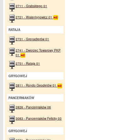
2711 - Grabskiego 01
2721 - Walentynowicz 01
RATAJA
2731 - Grenadierów 01
2741 - Dworzec Towarowy PKP
01
2751 - Rataja 01
GRYGOWEJ
2811 - Rondo Geodetów 01
PANCERNIAKÓW
2826 - Pancerniaków 06
3083 - Pancerniaków Felicity 03
GRYGOWEJ