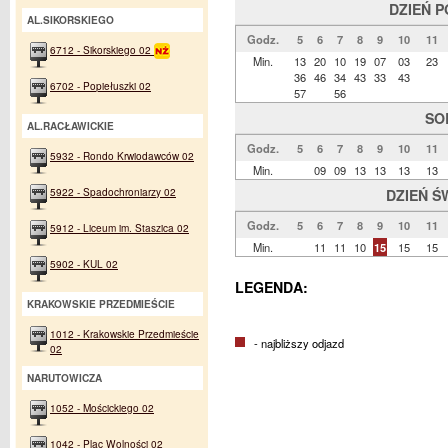
DZIEŃ 
AL.SIKORSKIEGO
Godz.
5
6
7
8
9
10
11
6712 - Sikorskiego 02
Min.
13
20
10
19
07
03
23
36
46
34
43
33
43
6702 - Popiełuszki 02
57
56
SO
AL.RACŁAWICKIE
Godz.
5
6
7
8
9
10
11
5932 - Rondo Krwiodawców 02
Min.
09
09
13
13
13
13
5922 - Spadochroniarzy 02
DZIEŃ Ś
Godz.
5
6
7
8
9
10
11
5912 - Liceum im. Staszica 02
Min.
11
11
10
15
15
15
5902 - KUL 02
LEGENDA:
KRAKOWSKIE PRZEDMIEŚCIE
1012 - Krakowskie Przedmieście
- najbliższy odjazd
02
NARUTOWICZA
1052 - Mościckiego 02
1042 - Plac Wolności 02