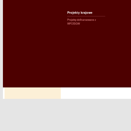
Projekty krajowe
Projekty dofinansowane z
WFOŚiGW