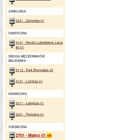
ZAMOJSKA
2231 - Zamojska 01
FABRYCZNA
3101 - Rondo Lubelskiego Lipca
80 01
DROGA MĘCZENNIKÓW
MAJDANKA
3113 - Park Bronowice 03
3121 - Lotnicza 01
KRAŃCOWA
3211 - Łabędzia 01
3201 - Pogodna 01
CHEMICZNA
2701 - Makro 01