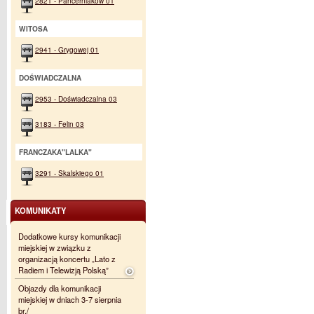
2821 - Pancerniaków 01
WITOSA
2941 - Grygowej 01
DOŚWIADCZALNA
2953 - Doświadczalna 03
3183 - Felin 03
FRANCZAKA"LALKA"
3291 - Skalskiego 01
KOMUNIKATY
Dodatkowe kursy komunikacji
miejskiej w związku z
organizacją koncertu „Lato z
Radiem i Telewizją Polską”
Objazdy dla komunikacji
miejskiej w dniach 3-7 sierpnia
br./