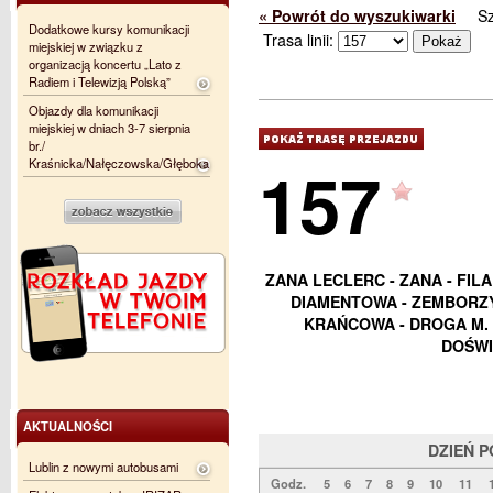
« Powrót do wyszukiwarki
S
Dodatkowe kursy komunikacji
Trasa linii:
miejskiej w związku z
organizacją koncertu „Lato z
Radiem i Telewizją Polską”
Objazdy dla komunikacji
miejskiej w dniach 3-7 sierpnia
br./
157
Kraśnicka/Nałęczowska/Głęboka
ZANA LECLERC - ZANA - FIL
DIAMENTOWA - ZEMBORZYC
KRAŃCOWA - DROGA M. 
DOŚWI
AKTUALNOŚCI
DZIEŃ 
Lublin z nowymi autobusami
Godz.
5
6
7
8
9
10
11