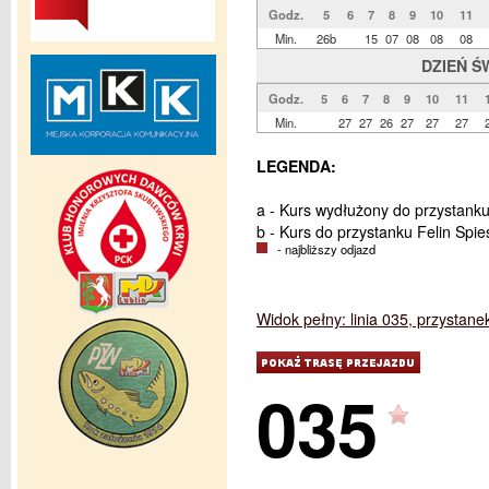
Godz.
5
6
7
8
9
10
11
Min.
26b
15
07
08
08
08
DZIEŃ Ś
Godz.
5
6
7
8
9
10
11
Min.
27
27
26
27
27
27
LEGENDA:
a - Kurs wydłużony do przystanku
b - Kurs do przystanku Felin Spi
- najbliższy odjazd
Widok pełny: linia 035, przystan
035