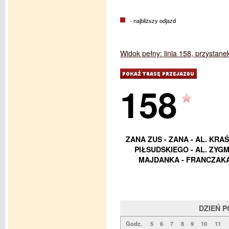
- najbliższy odjazd
Widok pełny: linia 158, przystan
158
ZANA ZUS - ZANA - AL. KRAŚ
PIŁSUDSKIEGO - AL. ZYG
MAJDANKA - FRANCZAKA 
DZIEŃ 
Godz.
5
6
7
8
9
10
11