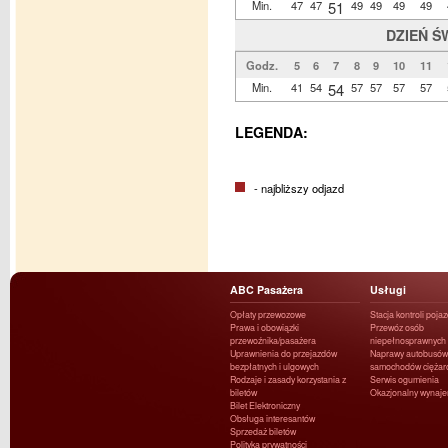
Min.
47
47
51
49
49
49
49
DZIEŃ Ś
Godz.
5
6
7
8
9
10
11
Min.
41
54
54
57
57
57
57
LEGENDA:
- najbliższy odjazd
ABC Pasażera
Usługi
Opłaty przewozowe
Stacja kontroli poja
Prawa i obowiązki
Przewóz osób
przewoźnika/pasażera
niepełnosprawnych
Uprawnienia do przejazdów
Naprawy autobusów 
bezpłatnych i ulgowych
samochodów ciężar
Rodzaje i zasady korzystania z
Serwis ogumienia
biletów
Okazjonalny wynaj
Bilet Elektroniczny
Obsługa interesantów
Sprzedaż biletów
Polityka prywatności