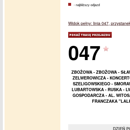
- najbliższy odjazd
Widok pełny: linia 047, przystan
047
ZBOŻOWA - ZBOŻOWA - SŁA
ZELWEROWICZA - KONCERTO
SZELIGOWSKIEGO - SMORAW
LUBARTOWSKA - RUSKA - L
GOSPODARCZA - AL. WITOS
FRANCZAKA "LALK
DZIEŃ 