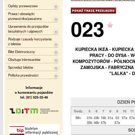
Opłaty przewozowe
Prawa i obowiązki
023
przewoźnika/pasażera
Uprawnienia do przejazdów
bezpłatnych i ulgowych
Rodzaje i zasady korzystania
z biletów
KUPIECKA IKEA - KUPIECKA
Bilet Elektroniczny
PRACY - DO DYSA - W
Obsługa interesantów
KOMPOZYTORÓW - PÓŁNOCNA
ZAMOJSKA - FABRYCZNA 
Sprzedaż biletów
"LALKA" - 
Polityka prywatności
Informacje
o kursowaniu pojazdów
tel. (81) 525-32-46
DZIEŃ 
Godz.
5
6
7
8
9
10
11
Min.
01b
23b
16b
31a
03
57a
57a
35b
46b
47b
57a
SO