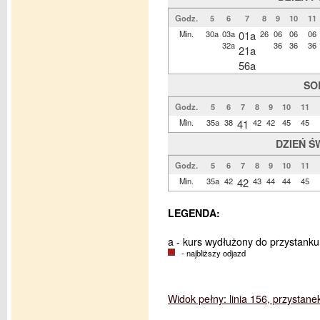
Godz.
5
6
7
8
9
10
11
Min.
30a
03a
01a
26
06
06
06
32a
36
36
36
21a
56a
SO
Godz.
5
6
7
8
9
10
11
Min.
35a
38
41
42
42
45
45
DZIEŃ Ś
Godz.
5
6
7
8
9
10
11
Min.
35a
42
42
43
44
44
45
LEGENDA:
a - kurs wydłużony do przystanku
- najbliższy odjazd
Widok pełny: linia 156, przystan