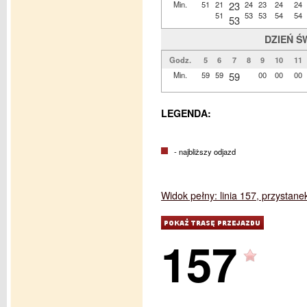
Min.
51
21
23
24
23
24
24
51
53
53
54
54
53
DZIEŃ Ś
Godz.
5
6
7
8
9
10
11
Min.
59
59
59
00
00
00
LEGENDA:
- najbliższy odjazd
Widok pełny: linia 157, przystan
157