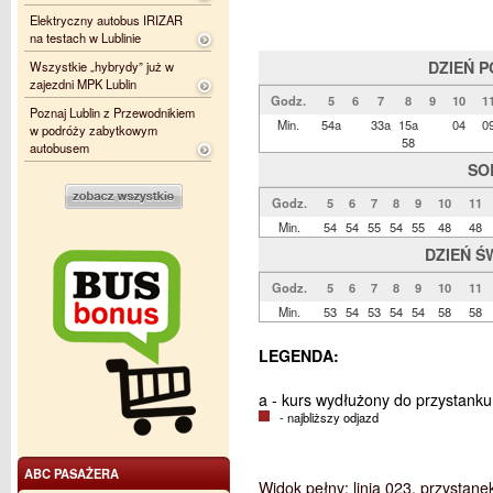
Elektryczny autobus IRIZAR
na testach w Lublinie
DZIEŃ 
Wszystkie „hybrydy” już w
zajezdni MPK Lublin
Godz.
5
6
7
8
9
10
1
Poznaj Lublin z Przewodnikiem
Min.
54a
33a
15a
04
0
w podróży zabytkowym
58
autobusem
SO
Godz.
5
6
7
8
9
10
11
Min.
54
54
55
54
55
48
48
DZIEŃ Ś
Godz.
5
6
7
8
9
10
11
Min.
53
54
53
54
54
58
58
LEGENDA:
a - kurs wydłużony do przystanku
- najbliższy odjazd
ABC PASAŻERA
Widok pełny: linia 023, przystan