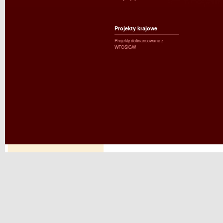
Projekty krajowe
Projekty dofinansowane z
WFOŚiGW