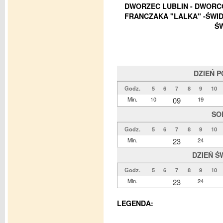
DWORZEC LUBLIN - DWORCO
FRANCZAKA "LALKA" -ŚWID
ŚW
DZIEŃ 
Godz.
5
6
7
8
9
10
Min.
10
09
19
SO
Godz.
5
6
7
8
9
10
Min.
23
24
DZIEŃ Ś
Godz.
5
6
7
8
9
10
Min.
23
24
LEGENDA: