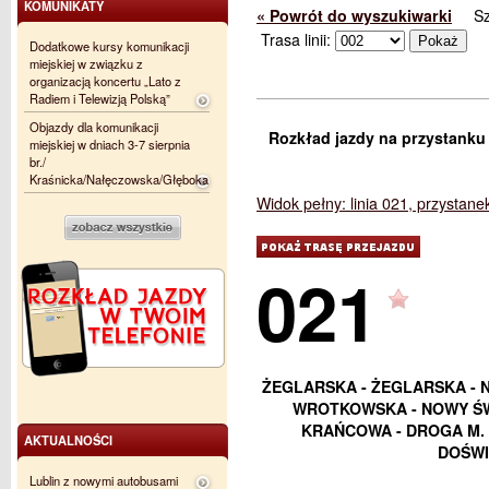
KOMUNIKATY
« Powrót do wyszukiwarki
S
Trasa linii:
Dodatkowe kursy komunikacji
miejskiej w związku z
organizacją koncertu „Lato z
Radiem i Telewizją Polską”
Objazdy dla komunikacji
Rozkład jazdy na przystanku
miejskiej w dniach 3-7 sierpnia
br./
Kraśnicka/Nałęczowska/Głęboka
Widok pełny: linia 021, przystan
021
ŻEGLARSKA - ŻEGLARSKA - 
WROTKOWSKA - NOWY ŚWI
KRAŃCOWA - DROGA M. 
AKTUALNOŚCI
DOŚWI
Lublin z nowymi autobusami