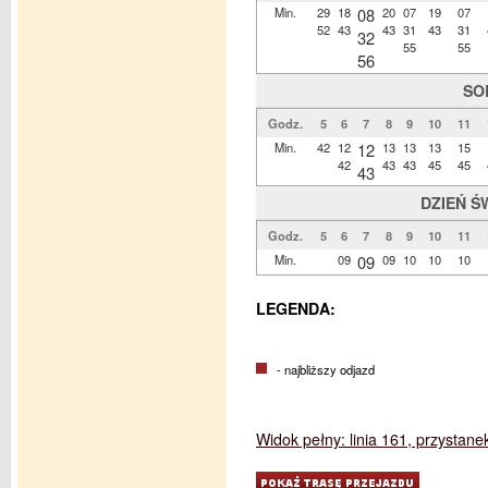
Min.
29
18
08
20
07
19
07
52
43
43
31
43
31
32
55
55
56
SO
Godz.
5
6
7
8
9
10
11
Min.
42
12
12
13
13
13
15
42
43
43
45
45
43
DZIEŃ Ś
Godz.
5
6
7
8
9
10
11
Min.
09
09
09
10
10
10
LEGENDA:
- najbliższy odjazd
Widok pełny: linia 161, przystan