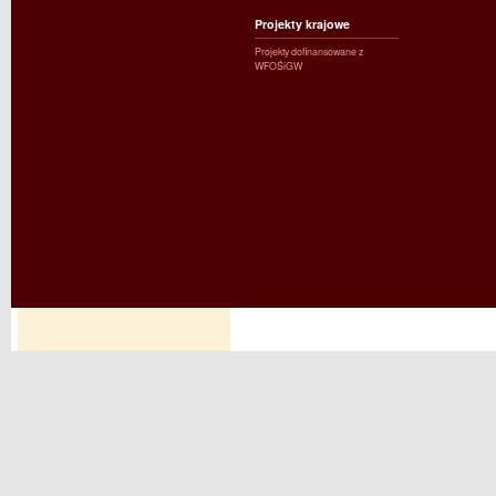
Projekty krajowe
Projekty dofinansowane z
WFOŚiGW