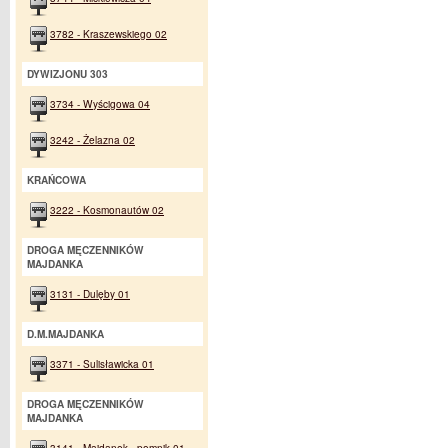
3782 - Kraszewskiego 02
DYWIZJONU 303
3734 - Wyścigowa 04
3242 - Żelazna 02
KRAŃCOWA
3222 - Kosmonautów 02
DROGA MĘCZENNIKÓW
MAJDANKA
3131 - Dulęby 01
D.M.MAJDANKA
3371 - Sulisławicka 01
DROGA MĘCZENNIKÓW
MAJDANKA
3141 - Majdanek - pomnik 01