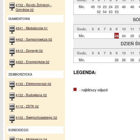
4732 - Rondo Żołnierzy -
Min.
49
19
23
24
23
46
46
Górników 02
52
54
53
53
SO
DIAMENTOWA
4541 - Medalionów 01
Godz.
5
6
7
8
9
10
11
Min.
24
24
25
4402 - Samsonowicza 02
DZIEŃ Ś
4412 - Domeyki 02
Godz.
5
6
7
8
9
10
11
Min.
26
26
26
4422 - Energetyków 02
LEGENDA:
ZEMBORZYCKA
4132 - Elektromontaż 02
- najbliższy odjazd
4122 - Budowlana 02
4112 - ZSTK 02
4102 - Świętochowskiego 02
KUNICKIEGO
3744 - Mickiewicza 04