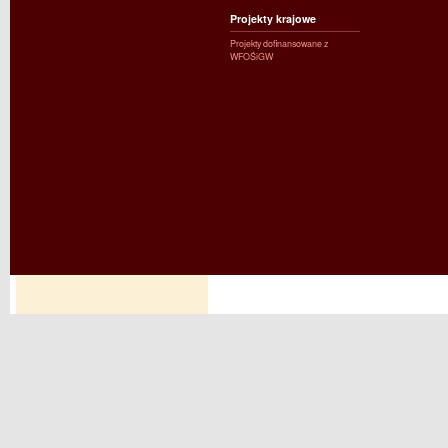
Projekty krajowe
Projekty dofinansowane z
WFOŚiGW