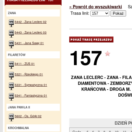
« Powrót do wyszukiwarki
S
Trasa linii:
ZANA
5442 - Zana Leclerc 02
5443 - Zana Leclerc 03
5431 - Jana Sawy 01
157
FILARETÓW
5411 - ZUS 01
5321 - Rzeckiego 01
ZANA LECLERC - ZANA - FIL
DIAMENTOWA - ZEMBORZYC
5331 - Sympatyczna 01
KRAŃCOWA - DROGA M. 
DOŚWI
5341 - Fantastyczna 01
JANA PAWŁA II
5602 - Os. Górki 02
DZIEŃ 
KROCHMALNA
Godz.
5
6
7
8
9
10
11