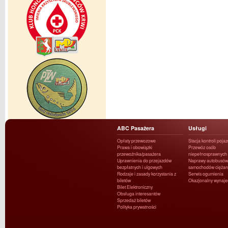
ABC Pasażera
Usługi
Opłaty przewozowe
Stacja kontroli poja
Prawa i obowiązki
Przewóz osób
przewoźnika/pasażera
niepełnosprawnych
Uprawnienia do przejazdów
Naprawy autobusów 
bezpłatnych i ulgowych
samochodów ciężar
Rodzaje i zasady korzystania z
Serwis ogumienia
biletów
Okazjonalny wynaj
Bilet Elektroniczny
Obsługa interesantów
Sprzedaż biletów
Polityka prywatności