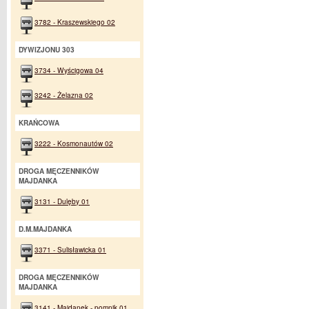
3782 - Kraszewskiego 02
DYWIZJONU 303
3734 - Wyścigowa 04
3242 - Żelazna 02
KRAŃCOWA
3222 - Kosmonautów 02
DROGA MĘCZENNIKÓW
MAJDANKA
3131 - Dulęby 01
D.M.MAJDANKA
3371 - Sulisławicka 01
DROGA MĘCZENNIKÓW
MAJDANKA
3141 - Majdanek - pomnik 01