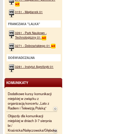
3151 - Majdanek 01
FRANCZAKA "LALKA"
3261 - Park Naukowo -
Technologiczny 01
3271 - Dobrzańskiego 01
DOŚWIADCZALNA
3281 - Instytut Agrofizyki 01
KOMUNIKATY
Dodatkowe kursy komunikacji
miejskiej w związku z
organizacją koncertu „Lato z
Radiem i Telewizją Polską”
Objazdy dla komunikacji
miejskiej w dniach 3-7 sierpnia
br./
Kraśnicka/Nałęczowska/Głęboka