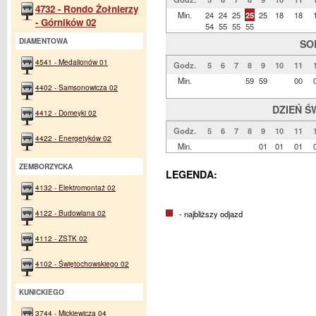
4732 - Rondo Żołnierzy
Min.
24
24
25
25
25
18
18
- Górników 02
54
55
55
55
DIAMENTOWA
SO
4541 - Medalionów 01
Godz.
5
6
7
8
9
10
11
Min.
59
59
00
4402 - Samsonowicza 02
DZIEŃ Ś
4412 - Domeyki 02
Godz.
5
6
7
8
9
10
11
4422 - Energetyków 02
Min.
01
01
01
ZEMBORZYCKA
LEGENDA:
4132 - Elektromontaż 02
4122 - Budowlana 02
- najbliższy odjazd
4112 - ZSTK 02
4102 - Świętochowskiego 02
KUNICKIEGO
3744 - Mickiewicza 04