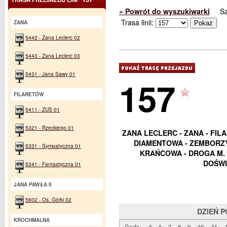
« Powrót do wyszukiwarki
S
Trasa linii:
ZANA
5442 - Zana Leclerc 02
5443 - Zana Leclerc 03
5431 - Jana Sawy 01
157
FILARETÓW
5411 - ZUS 01
5321 - Rzeckiego 01
ZANA LECLERC - ZANA - FIL
DIAMENTOWA - ZEMBORZYC
5331 - Sympatyczna 01
KRAŃCOWA - DROGA M. 
DOŚWI
5341 - Fantastyczna 01
JANA PAWŁA II
5602 - Os. Górki 02
DZIEŃ 
KROCHMALNA
Godz.
5
6
7
8
9
10
11