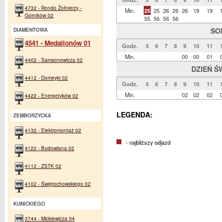
4732 - Rondo Żołnierzy -
Min.
25
25
26
26
26
19
19
Górników 02
55
56
56
56
SO
DIAMENTOWA
4541 - Medalionów 01
Godz.
5
6
7
8
9
10
11
Min.
00
00
01
4402 - Samsonowicza 02
DZIEŃ Ś
4412 - Domeyki 02
Godz.
5
6
7
8
9
10
11
Min.
02
02
02
4422 - Energetyków 02
LEGENDA:
ZEMBORZYCKA
4132 - Elektromontaż 02
- najbliższy odjazd
4122 - Budowlana 02
4112 - ZSTK 02
4102 - Świętochowskiego 02
KUNICKIEGO
3744 - Mickiewicza 04