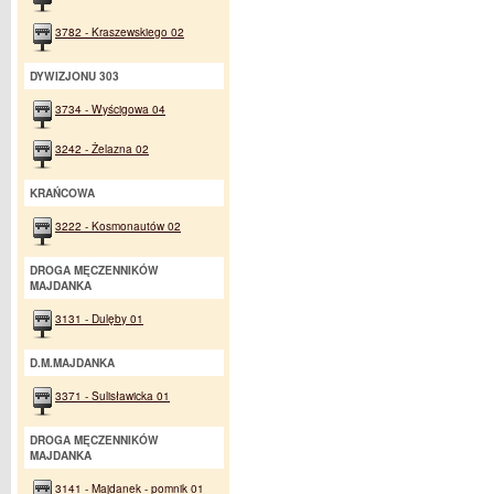
3782 - Kraszewskiego 02
DYWIZJONU 303
3734 - Wyścigowa 04
3242 - Żelazna 02
KRAŃCOWA
3222 - Kosmonautów 02
DROGA MĘCZENNIKÓW
MAJDANKA
3131 - Dulęby 01
D.M.MAJDANKA
3371 - Sulisławicka 01
DROGA MĘCZENNIKÓW
MAJDANKA
3141 - Majdanek - pomnik 01