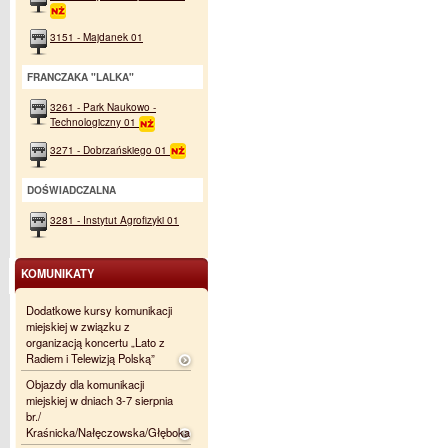
3151 - Majdanek 01
FRANCZAKA "LALKA"
3261 - Park Naukowo -
Technologiczny 01
3271 - Dobrzańskiego 01
DOŚWIADCZALNA
3281 - Instytut Agrofizyki 01
KOMUNIKATY
Dodatkowe kursy komunikacji
miejskiej w związku z
organizacją koncertu „Lato z
Radiem i Telewizją Polską”
Objazdy dla komunikacji
miejskiej w dniach 3-7 sierpnia
br./
Kraśnicka/Nałęczowska/Głęboka