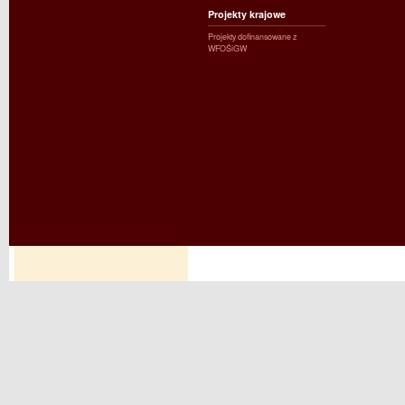
Projekty krajowe
Projekty dofinansowane z
WFOŚiGW