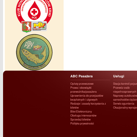
ABC Pasażera
Usługi
Opłaty przewozowe
Stacja kontroli poja
Prawa i obowiązki
Przewóz osób
przewoźnika/pasażera
niepełnosprawnych
Uprawnienia do przejazdów
Naprawy autobusów 
bezpłatnych i ulgowych
samochodów ciężar
Rodzaje i zasady korzystania z
Serwis ogumienia
biletów
Okazjonalny wynaj
Bilet Elektroniczny
Obsługa interesantów
Sprzedaż biletów
Polityka prywatności