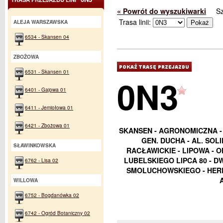
« Powrót do wyszukiwarki
S
Trasa linii:
ALEJA WARSZAWSKA
6534 - Skansen 04
ZBOŻOWA
6531 - Skansen 01
0N3
6401 - Gajowa 01
6411 - Jemiołowa 01
6421 - Zbożowa 01
SKANSEN - AGRONOMICZNA -
GEN. DUCHA - AL. SOL
SŁAWINKOWSKA
RACŁAWICKIE - LIPOWA - 
LUBELSKIEGO LIPCA 80 - D
6762 - Lisa 02
SMOLUCHOWSKIEGO - HERB
WILLOWA
6752 - Bogdanówka 02
6742 - Ogród Botaniczny 02