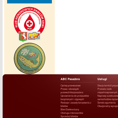
ABC Pasażera
Usługi
Opłaty przewozowe
Stacja kontroli poja
Prawa i obowiązki
Przewóz osób
przewoźnika/pasażera
niepełnosprawnych
Uprawnienia do przejazdów
Naprawy autobusów 
bezpłatnych i ulgowych
samochodów ciężar
Rodzaje i zasady korzystania z
Serwis ogumienia
biletów
Okazjonalny wynaj
Bilet Elektroniczny
Obsługa interesantów
Sprzedaż biletów