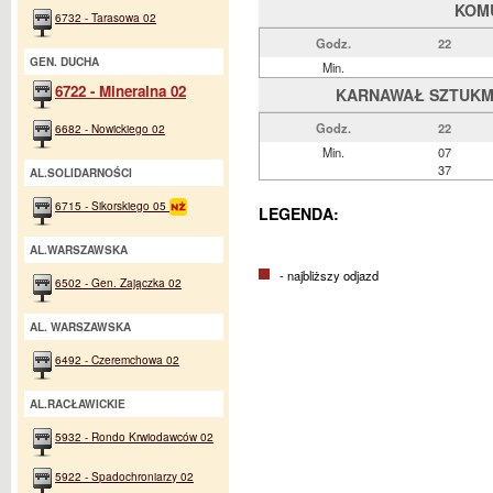
KOM
6732 - Tarasowa 02
Godz.
22
GEN. DUCHA
Min.
6722 - Mineralna 02
KARNAWAŁ SZTUKMIS
Godz.
22
6682 - Nowickiego 02
Min.
07
37
AL.SOLIDARNOŚCI
6715 - Sikorskiego 05
LEGENDA:
AL.WARSZAWSKA
- najbliższy odjazd
6502 - Gen. Zajączka 02
AL. WARSZAWSKA
6492 - Czeremchowa 02
AL.RACŁAWICKIE
5932 - Rondo Krwiodawców 02
5922 - Spadochroniarzy 02