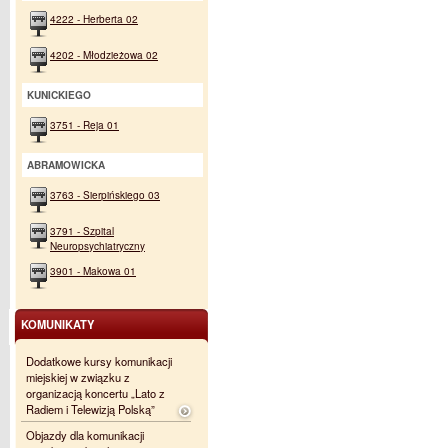
4222 - Herberta 02
4202 - Młodzieżowa 02
KUNICKIEGO
3751 - Reja 01
ABRAMOWICKA
3763 - Sierpińskiego 03
3791 - Szpital
Neuropsychiatryczny
3901 - Makowa 01
KOMUNIKATY
Dodatkowe kursy komunikacji
miejskiej w związku z
organizacją koncertu „Lato z
Radiem i Telewizją Polską”
Objazdy dla komunikacji