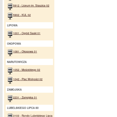
5912 - Liceum im. Staszica 02
5902 - KUL 02
LIPOWA
1001 - Ogród Saski 01
OKOPOWA
1081 - Okopowa 01
NARUTOWICZA
1052 - Mościckiego 02
1042 - Plac Wolności 02
ZAMOJSKA
2231 - Zamojska 01
LUBELSKIEGO LIPCA 80
3103 - Rondo Lubelskiego Lipca