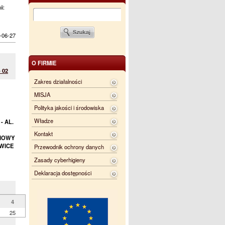
ii:
-06-27
O FIRMIE
 02
Zakres działalności
MISJA
Polityka jakości i środowiska
Władze
- AL.
Kontakt
 NOWY
WICE
Przewodnik ochrony danych
Zasady cyberhigieny
Deklaracja dostępności
4
25