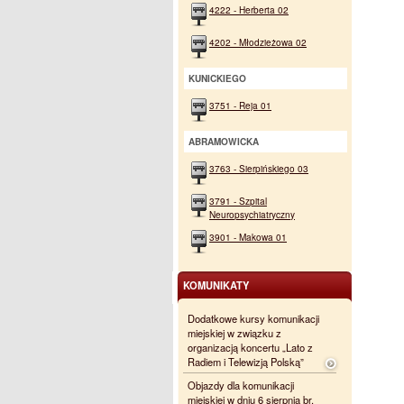
4222 - Herberta 02
4202 - Młodzieżowa 02
KUNICKIEGO
3751 - Reja 01
ABRAMOWICKA
3763 - Sierpińskiego 03
3791 - Szpital
Neuropsychiatryczny
3901 - Makowa 01
KOMUNIKATY
Dodatkowe kursy komunikacji
miejskiej w związku z
organizacją koncertu „Lato z
Radiem i Telewizją Polską”
Objazdy dla komunikacji
miejskiej w dniu 6 sierpnia br.