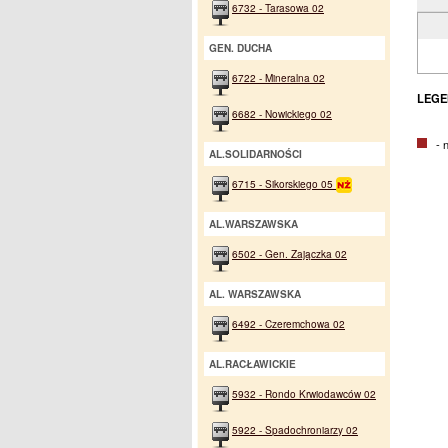
6732 - Tarasowa 02
GEN. DUCHA
6722 - Mineralna 02
LEGE
6682 - Nowickiego 02
- na
AL.SOLIDARNOŚCI
6715 - Sikorskiego 05
AL.WARSZAWSKA
6502 - Gen. Zajączka 02
AL. WARSZAWSKA
6492 - Czeremchowa 02
AL.RACŁAWICKIE
5932 - Rondo Krwiodawców 02
5922 - Spadochroniarzy 02