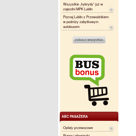
Wszystkie „hybrydy” już w
zajezdni MPK Lublin
Poznaj Lublin z Przewodnikiem
w podróży zabytkowym
autobusem
ABC PASAŻERA
Opłaty przewozowe
Prawa i obowiązki