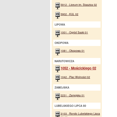
5912 - Liceum im. Staszica 02
5902 - KUL 02
LIPOWA
1001 - Ogród Saski 01
OKOPOWA
1081 - Okopowa 01
NARUTOWICZA
1052 - Mościckiego 02
1042 - Plac Wolności 02
ZAMOJSKA
2231 - Zamojska 01
LUBELSKIEGO LIPCA 80
3103 - Rondo Lubelskiego Lipca