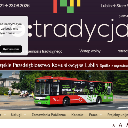
g na najwyższym
, że będą one
dym czasie
Rozumiem
a
Usługi
Zamówienia Publiczne
Kontakt
Praca
Projekty unij
A
A