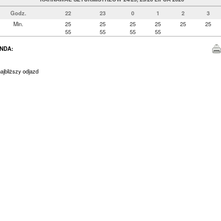
Godz.
22
23
0
1
2
3
Min.
25
25
25
25
25
25
55
55
55
55
NDA:
jbliższy odjazd