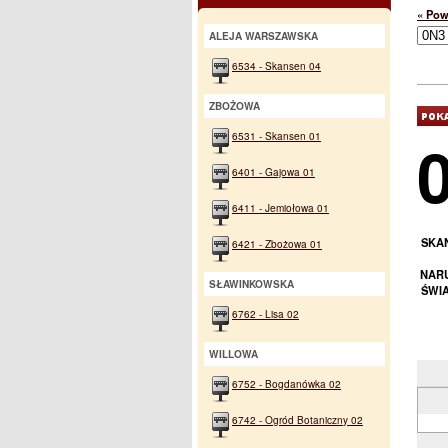
« Pow
ALEJA WARSZAWSKA
6534 - Skansen 04
ZBOŻOWA
6531 - Skansen 01
6401 - Gajowa 01
6411 - Jemiołowa 01
SKAN
6421 - Zbożowa 01
NARU
SŁAWINKOWSKA
ŚWI
6762 - Lisa 02
WILLOWA
6752 - Bogdanówka 02
6742 - Ogród Botaniczny 02