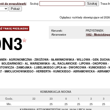
rót do wyszukiwarki
Szukaj:
Trasa lin
Oglądasz rozkłady obowiązujące od 2026
Kierunek:
PRZYSTANEK:
0N3
Abramowice
1052 - Mościckiego
SEN - AGRONOMICZNA - ZBOŻOWA - SŁAWINKOWSKA - WILLOWA - GEN. DUCHA 
SOLIDARNOŚCI - AL. WARSZAWSKA - AL. RACŁAWICKIE - LIPOWA - OKOPOWA -
TOWICZA - ZAMOJSKA - LUBELSKIEGO LIPCA 80 - DWORCOWA - KUNICKIEGO -
AT - SMOLUCHOWSKIEGO - HERBERTA - KUNICKIEGO - ABRAMOWICKA - ABRAMO
KOMUNIKACJA NOCNA
Godz.
22
23
0
1
2
3
Min.
25
25
25
25
25
KARNAWAŁ SZTUKMISTRZÓW 24/25, 25/26 LIPCA 2026