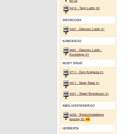
80 03
3413 - Targi Lublin 03
DWORCOWA
3421 - Dworzec Lublin 51
KUNICKIEGO
3691 - Dworzec Lublin -
Kunickiego 01
NOWY ŚWIAT
3711 - Dom Kolejarza 01
4511 - Nowy Świat 01
4521 - Skwer Borowiczan 01
SMOLUCHOWSKIEGO
4232 - Smoluchowskiego
koszary 02
HERBERTA