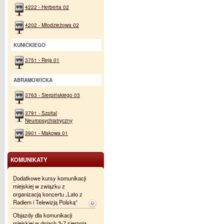
4222 - Herberta 02
4202 - Młodzieżowa 02
KUNICKIEGO
3751 - Reja 01
ABRAMOWICKA
3763 - Sierpińskiego 03
3791 - Szpital
Neuropsychiatryczny
3901 - Makowa 01
KOMUNIKATY
Dodatkowe kursy komunikacji
miejskiej w związku z
organizacją koncertu „Lato z
Radiem i Telewizją Polską”
Objazdy dla komunikacji
miejskiej w dniach 3-7 sierpnia