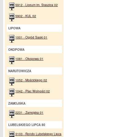
5912 - Liceum im. Staszica 02
5902 - KUL 02
LIPOWA
1001 - Ogród Saski 01
OKOPOWA
1081 - Okopowa 01
NARUTOWICZA
1052 - Mościckiego 02
1042 - Plac Wolności 02
ZAMOJSKA
2231 - Zamojska 01
LUBELSKIEGO LIPCA 80
3103 - Rondo Lubelskiego Lipca