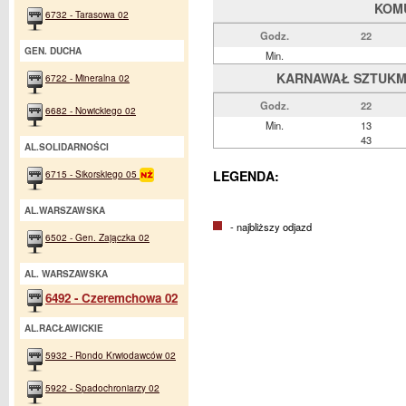
KOM
6732 - Tarasowa 02
Godz.
22
GEN. DUCHA
Min.
KARNAWAŁ SZTUKMIS
6722 - Mineralna 02
Godz.
22
6682 - Nowickiego 02
Min.
13
43
AL.SOLIDARNOŚCI
6715 - Sikorskiego 05
LEGENDA:
AL.WARSZAWSKA
- najbliższy odjazd
6502 - Gen. Zajączka 02
AL. WARSZAWSKA
6492 - Czeremchowa 02
AL.RACŁAWICKIE
5932 - Rondo Krwiodawców 02
5922 - Spadochroniarzy 02