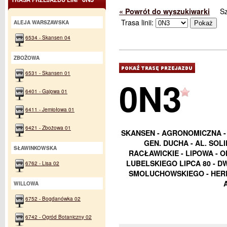
« Powrót do wyszukiwarki
S
Trasa linii:
ALEJA WARSZAWSKA
6534 - Skansen 04
ZBOŻOWA
6531 - Skansen 01
0N3
6401 - Gajowa 01
6411 - Jemiołowa 01
6421 - Zbożowa 01
SKANSEN - AGRONOMICZNA -
GEN. DUCHA - AL. SOL
SŁAWINKOWSKA
RACŁAWICKIE - LIPOWA - 
LUBELSKIEGO LIPCA 80 - D
6762 - Lisa 02
SMOLUCHOWSKIEGO - HERB
WILLOWA
6752 - Bogdanówka 02
6742 - Ogród Botaniczny 02