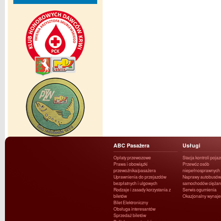
ABC Pasażera
Usługi
Opłaty przewozowe
Stacja kontroli poja
Prawa i obowiązki
Przewóz osób
przewoźnika/pasażera
niepełnosprawnych
Uprawnienia do przejazdów
Naprawy autobusów 
bezpłatnych i ulgowych
samochodów ciężar
Rodzaje i zasady korzystania z
Serwis ogumienia
biletów
Okazjonalny wynaj
Bilet Elektroniczny
Obsługa interesantów
Sprzedaż biletów