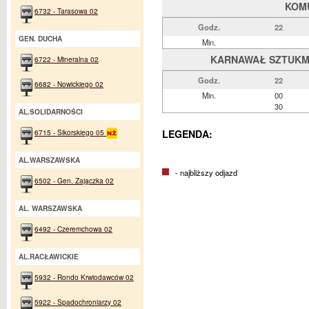
KOM
6732 - Tarasowa 02
Godz.
22
GEN. DUCHA
Min.
KARNAWAŁ SZTUKMIS
6722 - Mineralna 02
Godz.
22
6682 - Nowickiego 02
Min.
00
30
AL.SOLIDARNOŚCI
6715 - Sikorskiego 05
LEGENDA:
AL.WARSZAWSKA
- najbliższy odjazd
6502 - Gen. Zajączka 02
AL. WARSZAWSKA
6492 - Czeremchowa 02
AL.RACŁAWICKIE
5932 - Rondo Krwiodawców 02
5922 - Spadochroniarzy 02