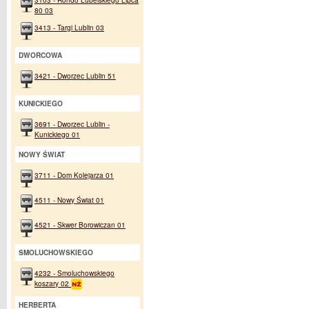
80 03
3413 - Targi Lublin 03
DWORCOWA
3421 - Dworzec Lublin 51
KUNICKIEGO
3691 - Dworzec Lublin -
Kunickiego 01
NOWY ŚWIAT
3711 - Dom Kolejarza 01
4511 - Nowy Świat 01
4521 - Skwer Borowiczan 01
SMOLUCHOWSKIEGO
4232 - Smoluchowskiego
koszary 02
HERBERTA