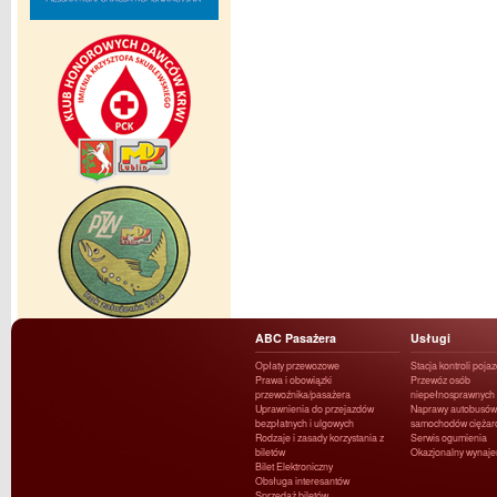
ABC Pasażera
Usługi
Opłaty przewozowe
Stacja kontroli poja
Prawa i obowiązki
Przewóz osób
przewoźnika/pasażera
niepełnosprawnych
Uprawnienia do przejazdów
Naprawy autobusów 
bezpłatnych i ulgowych
samochodów ciężar
Rodzaje i zasady korzystania z
Serwis ogumienia
biletów
Okazjonalny wynaj
Bilet Elektroniczny
Obsługa interesantów
Sprzedaż biletów