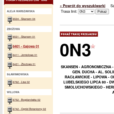
« Powrót do wyszukiwarki
S
Trasa linii:
ALEJA WARSZAWSKA
6534 - Skansen 04
ZBOŻOWA
6531 - Skansen 01
0N3
6401 - Gajowa 01
6411 - Jemiołowa 01
6421 - Zbożowa 01
SKANSEN - AGRONOMICZNA -
GEN. DUCHA - AL. SOL
SŁAWINKOWSKA
RACŁAWICKIE - LIPOWA - 
LUBELSKIEGO LIPCA 80 - D
6762 - Lisa 02
SMOLUCHOWSKIEGO - HERB
WILLOWA
6752 - Bogdanówka 02
6742 - Ogród Botaniczny 02