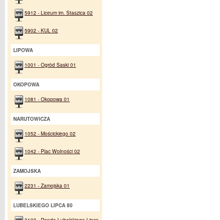
5912 - Liceum im. Staszica 02
5902 - KUL 02
LIPOWA
1001 - Ogród Saski 01
OKOPOWA
1081 - Okopowa 01
NARUTOWICZA
1052 - Mościckiego 02
1042 - Plac Wolności 02
ZAMOJSKA
2231 - Zamojska 01
LUBELSKIEGO LIPCA 80
3103 - Rondo Lubelskiego Lipca