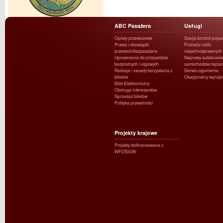
ABC Pasażera
Usługi
Opłaty przewozowe
Stacja kontroli poja
Prawa i obowiązki
Przewóz osób
przewoźnika/pasażera
niepełnosprawnych
Uprawnienia do przejazdów
Naprawy autobusów 
bezpłatnych i ulgowych
samochodów ciężar
Rodzaje i zasady korzystania z
Serwis ogumienia
biletów
Okazjonalny wynaj
Bilet Elektroniczny
Obsługa interesantów
Sprzedaż biletów
Polityka prywatności
Projekty krajowe
Projekty dofinansowane z
WFOŚiGW