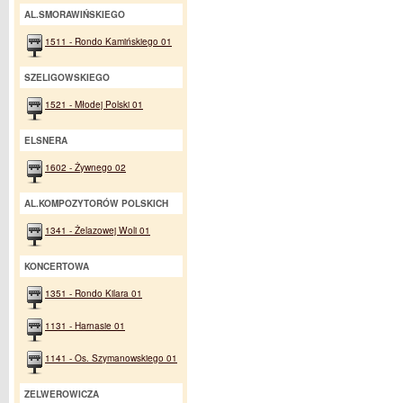
AL.SMORAWIŃSKIEGO
1511 - Rondo Kamińskiego 01
SZELIGOWSKIEGO
1521 - Młodej Polski 01
ELSNERA
1602 - Żywnego 02
AL.KOMPOZYTORÓW POLSKICH
1341 - Żelazowej Woli 01
KONCERTOWA
1351 - Rondo Kilara 01
1131 - Harnasie 01
1141 - Os. Szymanowskiego 01
ZELWEROWICZA