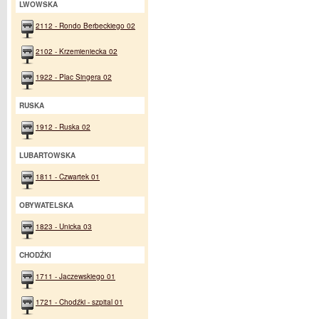
LWOWSKA
2112 - Rondo Berbeckiego 02
2102 - Krzemieniecka 02
1922 - Plac Singera 02
RUSKA
1912 - Ruska 02
LUBARTOWSKA
1811 - Czwartek 01
OBYWATELSKA
1823 - Unicka 03
CHODŹKI
1711 - Jaczewskiego 01
1721 - Chodźki - szpital 01