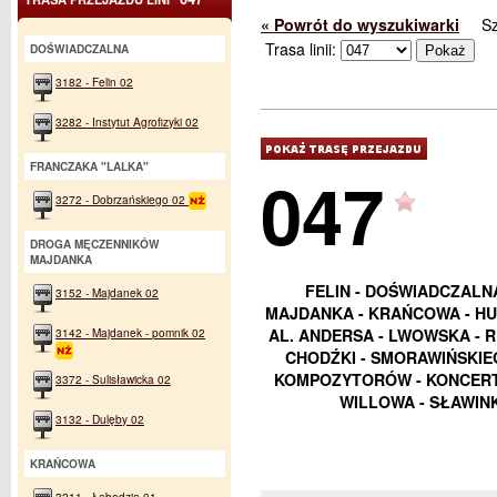
« Powrót do wyszukiwarki
S
Trasa linii:
DOŚWIADCZALNA
3182 - Felin 02
3282 - Instytut Agrofizyki 02
FRANCZAKA "LALKA"
047
3272 - Dobrzańskiego 02
DROGA MĘCZENNIKÓW
MAJDANKA
FELIN - DOŚWIADCZALN
3152 - Majdanek 02
MAJDANKA - KRAŃCOWA - HU
3142 - Majdanek - pomnik 02
AL. ANDERSA - LWOWSKA - 
CHODŹKI - SMORAWIŃSKIEG
KOMPOZYTORÓW - KONCERT
3372 - Sulisławicka 02
WILLOWA - SŁAWIN
3132 - Dulęby 02
KRAŃCOWA
3211 - Łabędzia 01