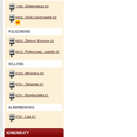
1183 - Zelwerowicza 03
6932 - Górki Czechowskie 02
POLIGONOWA
6922 - Zielone Wzgórze 02
6912 - Poligonowa - osiedle 02
WILLOWA
6723 - Mineralna 03
6731 - Tarasowa 01
6751 - Bogdanówka 01
SŁAWINKOWSKA
6761 - Lisa 01
KOMUNIKATY