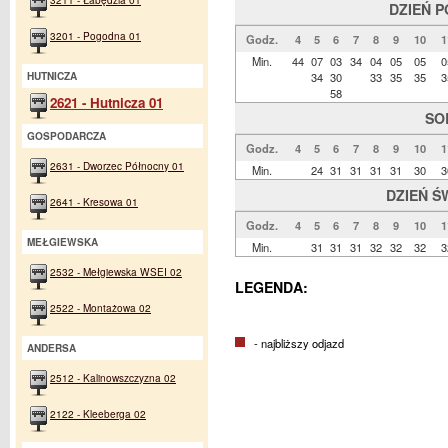
DZIEŃ 
3201 - Pogodna 01
Godz.
4
5
6
7
8
9
10
1
Min.
44
07
03
34
04
05
05
0
34
30
33
35
35
3
HUTNICZA
58
2621 - Hutnicza 01
SO
GOSPODARCZA
Godz.
4
5
6
7
8
9
10
1
2631 - Dworzec Północny 01
Min.
24
31
31
31
31
30
3
DZIEŃ Ś
2641 - Kresowa 01
Godz.
4
5
6
7
8
9
10
1
MEŁGIEWSKA
Min.
31
31
31
32
32
32
3
2532 - Mełgiewska WSEI 02
LEGENDA:
2522 - Montażowa 02
- najbliższy odjazd
ANDERSA
2512 - Kalinowszczyzna 02
2122 - Kleeberga 02