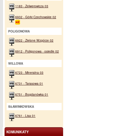
1183 - Zelwerowicza 03
6932 - Górki Czechowskie 02
POLIGONOWA
6922 - Zielone Wzgórze 02
6912 - Poligonowa - osiedle 02
WILLOWA
6723 - Mineralna 03
6731 - Tarasowa 01
6751 - Bogdanówka 01
SŁAWINKOWSKA
6761 - Lisa 01
KOMUNIKATY