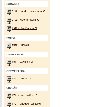
LWOWSKA
2112 - Rondo Berbeckiego 02
2102 - Krzemieniecka 02
1922 - Plac Singera 02
RUSKA
1912 - Ruska 02
LUBARTOWSKA
1811 - Czwartek 01
OBYWATELSKA
1823 - Unicka 03
CHODŹKI
1711 - Jaczewskiego 01
1721 - Chodźki - szpital 01