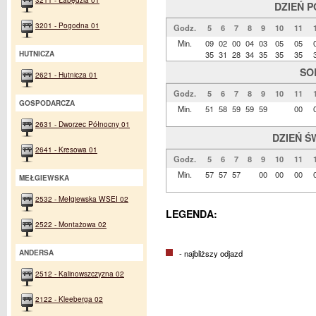
DZIEŃ 
3201 - Pogodna 01
Godz.
5
6
7
8
9
10
11
Min.
09
02
00
04
03
05
05
35
31
28
34
35
35
35
HUTNICZA
SO
2621 - Hutnicza 01
Godz.
5
6
7
8
9
10
11
GOSPODARCZA
Min.
51
58
59
59
59
00
2631 - Dworzec Północny 01
DZIEŃ Ś
2641 - Kresowa 01
Godz.
5
6
7
8
9
10
11
Min.
57
57
57
00
00
00
MEŁGIEWSKA
2532 - Mełgiewska WSEI 02
LEGENDA:
2522 - Montażowa 02
- najbliższy odjazd
ANDERSA
2512 - Kalinowszczyzna 02
2122 - Kleeberga 02