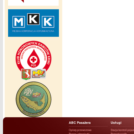
ABC Pasażera
Usługi
Opłaty przewozowe
Stacja kontroli poja
Prawa i obowiązki
Przewóz osób