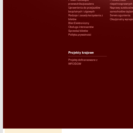
przewoźnika/pasażera
niepełnosprawnych
Uprawnienia do przejazdów
Naprawy autobusów 
bezpłatnych i ulgowych
samochodów ciężar
Rodzaje i zasady korzystania z
Serwis ogumienia
biletów
Okazjonalny wynaj
Bilet Elektroniczny
Obsługa interesantów
Sprzedaż biletów
Polityka prywatności
Projekty krajowe
Projekty dofinansowane z
WFOŚiGW