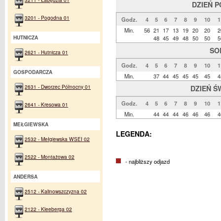
DZIEŃ 
3201 - Pogodna 01
Godz.
4
5
6
7
8
9
10
1
Min.
56
21
17
13
19
20
20
2
48
45
49
48
50
50
5
HUTNICZA
SO
2621 - Hutnicza 01
Godz.
4
5
6
7
8
9
10
1
GOSPODARCZA
Min.
37
44
45
45
45
45
4
2631 - Dworzec Północny 01
DZIEŃ Ś
Godz.
4
5
6
7
8
9
10
1
2641 - Kresowa 01
Min.
44
44
44
46
46
46
4
MEŁGIEWSKA
LEGENDA:
2532 - Mełgiewska WSEI 02
2522 - Montażowa 02
- najbliższy odjazd
ANDERSA
2512 - Kalinowszczyzna 02
2122 - Kleeberga 02