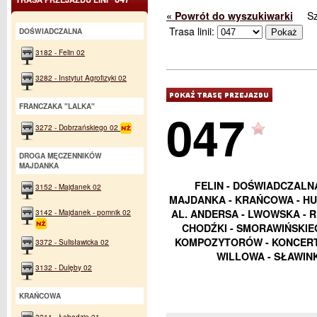
« Powrót do wyszukiwarki
S
Trasa linii:
DOŚWIADCZALNA
3182 - Felin 02
3282 - Instytut Agrofizyki 02
FRANCZAKA "LALKA"
047
3272 - Dobrzańskiego 02
DROGA MĘCZENNIKÓW
MAJDANKA
FELIN - DOŚWIADCZALN
3152 - Majdanek 02
MAJDANKA - KRAŃCOWA - HU
3142 - Majdanek - pomnik 02
AL. ANDERSA - LWOWSKA - 
CHODŹKI - SMORAWIŃSKIEG
KOMPOZYTORÓW - KONCERT
3372 - Sulisławicka 02
WILLOWA - SŁAWIN
3132 - Dulęby 02
KRAŃCOWA
3211 - Łabędzia 01