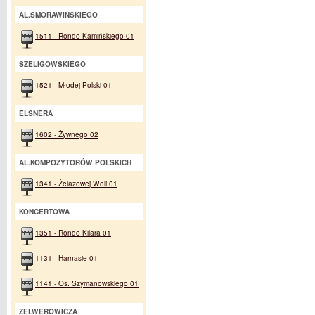
AL.SMORAWIŃSKIEGO
1511 - Rondo Kamińskiego 01
SZELIGOWSKIEGO
1521 - Młodej Polski 01
ELSNERA
1602 - Żywnego 02
AL.KOMPOZYTORÓW POLSKICH
1341 - Żelazowej Woli 01
KONCERTOWA
1351 - Rondo Kilara 01
1131 - Harnasie 01
1141 - Os. Szymanowskiego 01
ZELWEROWICZA