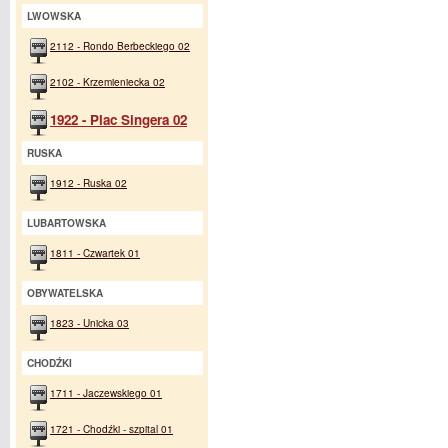
LWOWSKA
2112 - Rondo Berbeckiego 02
2102 - Krzemieniecka 02
1922 - Plac Singera 02
RUSKA
1912 - Ruska 02
LUBARTOWSKA
1811 - Czwartek 01
OBYWATELSKA
1823 - Unicka 03
CHODŹKI
1711 - Jaczewskiego 01
1721 - Chodźki - szpital 01