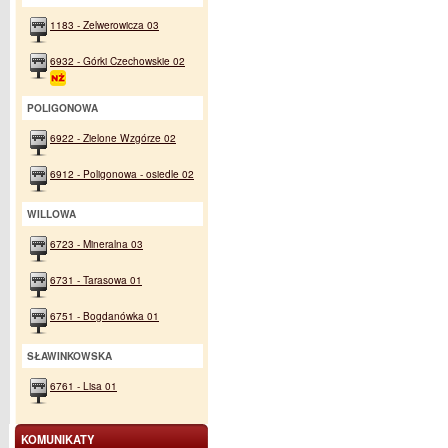
1183 - Zelwerowicza 03
6932 - Górki Czechowskie 02
POLIGONOWA
6922 - Zielone Wzgórze 02
6912 - Poligonowa - osiedle 02
WILLOWA
6723 - Mineralna 03
6731 - Tarasowa 01
6751 - Bogdanówka 01
SŁAWINKOWSKA
6761 - Lisa 01
KOMUNIKATY