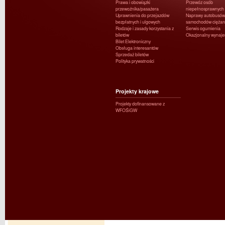
Prawa i obowiązki
Przewóz osób
przewoźnika/pasażera
niepełnosprawnych
Uprawnienia do przejazdów
Naprawy autobusów 
bezpłatnych i ulgowych
samochodów ciężar
Rodzaje i zasady korzystania z
Serwis ogumienia
biletów
Okazjonalny wynaj
Bilet Elektroniczny
Obsługa interesantów
Sprzedaż biletów
Polityka prywatności
Projekty krajowe
Projekty dofinansowane z
WFOŚiGW