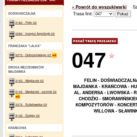
« Powrót do wyszukiwarki
S
Trasa linii:
DOŚWIADCZALNA
3182 - Felin 02
3282 - Instytut Agrofizyki 02
FRANCZAKA "LALKA"
047
3272 - Dobrzańskiego 02
DROGA MĘCZENNIKÓW
MAJDANKA
FELIN - DOŚWIADCZALN
3152 - Majdanek 02
MAJDANKA - KRAŃCOWA - HU
3142 - Majdanek - pomnik 02
AL. ANDERSA - LWOWSKA - 
CHODŹKI - SMORAWIŃSKIEG
KOMPOZYTORÓW - KONCERT
3372 - Sulisławicka 02
WILLOWA - SŁAWIN
3132 - Dulęby 02
KRAŃCOWA
3211 - Łabędzia 01