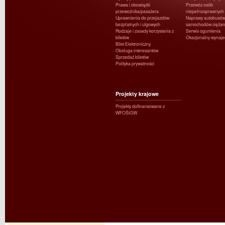
Prawa i obowiązki
Przewóz osób
przewoźnika/pasażera
niepełnosprawnych
Uprawnienia do przejazdów
Naprawy autobusów 
bezpłatnych i ulgowych
samochodów ciężar
Rodzaje i zasady korzystania z
Serwis ogumienia
biletów
Okazjonalny wynaj
Bilet Elektroniczny
Obsługa interesantów
Sprzedaż biletów
Polityka prywatności
Projekty krajowe
Projekty dofinansowane z
WFOŚiGW