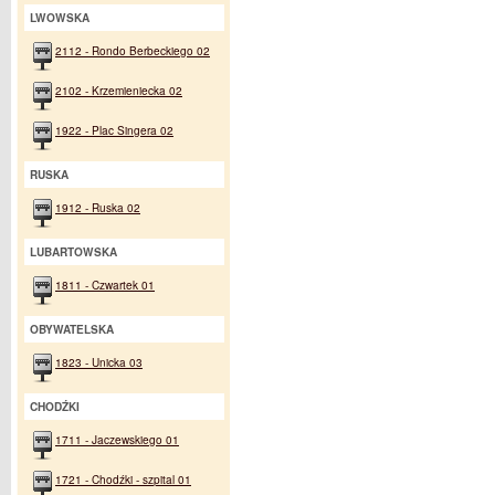
LWOWSKA
2112 - Rondo Berbeckiego 02
2102 - Krzemieniecka 02
1922 - Plac Singera 02
RUSKA
1912 - Ruska 02
LUBARTOWSKA
1811 - Czwartek 01
OBYWATELSKA
1823 - Unicka 03
CHODŹKI
1711 - Jaczewskiego 01
1721 - Chodźki - szpital 01