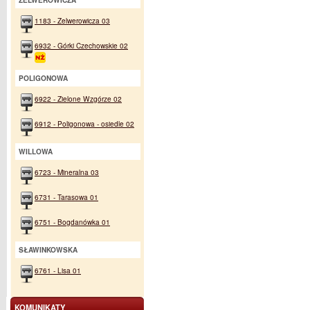
ZELWEROWICZA
1183 - Zelwerowicza 03
6932 - Górki Czechowskie 02
POLIGONOWA
6922 - Zielone Wzgórze 02
6912 - Poligonowa - osiedle 02
WILLOWA
6723 - Mineralna 03
6731 - Tarasowa 01
6751 - Bogdanówka 01
SŁAWINKOWSKA
6761 - Lisa 01
KOMUNIKATY