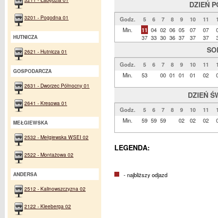
DZIEŃ 
3201 - Pogodna 01
Godz.
5
6
7
8
9
10
11
Min.
11
04
02
06
05
07
07
37
33
30
36
37
37
37
HUTNICZA
SO
2621 - Hutnicza 01
Godz.
5
6
7
8
9
10
11
GOSPODARCZA
Min.
53
00
01
01
01
02
2631 - Dworzec Północny 01
DZIEŃ Ś
2641 - Kresowa 01
Godz.
5
6
7
8
9
10
11
Min.
59
59
59
02
02
02
MEŁGIEWSKA
2532 - Mełgiewska WSEI 02
LEGENDA:
2522 - Montażowa 02
- najbliższy odjazd
ANDERSA
2512 - Kalinowszczyzna 02
2122 - Kleeberga 02