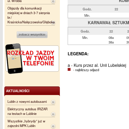
KOM
ul. Wróbla
Objazdy dla komunikacji
Godz.
22
miejskiej w dniach 3-7 sierpnia
Min.
br./
Kraśnicka/Nałęczowska/Głęboka
KARNAWAŁ SZTUKMIS
Godz.
22
2
Min.
08a
0
38a
3
LEGENDA:
a - Kurs przez al. Unii Lubelskiej
- najbliższy odjazd
AKTUALNOŚCI
Lublin z nowymi autobusami
Elektryczny autobus IRIZAR
na testach w Lublinie
Wszystkie „hybrydy” już w
zajezdni MPK Lublin