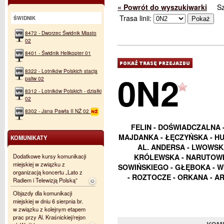
« Powrót do wyszukiwarki
S
Trasa linii:
ŚWIDNIK
8472 - Dworzec Świdnik Miasto
02
8401 - Świdnik Helikopter 01
8322 - Lotników Polskich stacja
0N2
paliw 02
8312 - Lotników Polskich - działki
02
8302 - Jana Pawła II NŻ 02
FELIN - DOŚWIADCZALNA 
MAJDANKA - ŁĘCZYŃSKA - HU
KOMUNIKATY
AL. ANDERSA - LWOWSKA
Dodatkowe kursy komunikacji
KRÓLEWSKA - NARUTOWIC
miejskiej w związku z
SOWIŃSKIEGO - GŁĘBOKA - WI
organizacją koncertu „Lato z
- ROZTOCZE - ORKANA - AR
Radiem i Telewizją Polską”
Objazdy dla komunikacji
miejskiej w dniu 6 sierpnia br.
w związku z kolejnym etapem
prac przy Al. Kraśnickiej/rejon