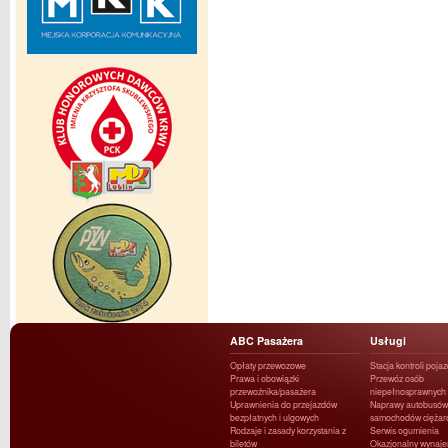
ABC Pasażera
Usługi
Opłaty przewozowe
Stacja kontroli poja
Prawa i obowiązki
Przewóz osób
przewoźnika/pasażera
niepełnosprawnych
Uprawnienia do przejazdów
Naprawy autobusów 
bezpłatnych i ulgowych
samochodów ciężar
Rodzaje i zasady korzystania z
Serwis ogumienia
biletów
Okazjonalny wynaj