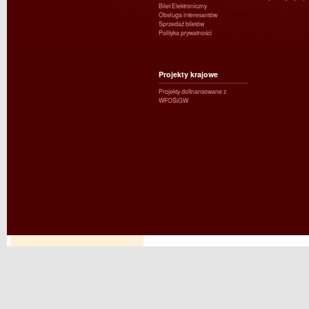
Bilet Elektroniczny
Obsługa interesantów
Sprzedaż biletów
Polityka prywatności
Projekty krajowe
Projekty dofinansowane z
WFOŚiGW