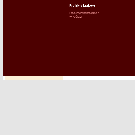
Projekty krajowe
Projekty dofinansowane z
WFOŚiGW