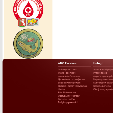
ABC Pasażera
Usługi
Opłaty przewozowe
Stacja kontroli poja
Prawa i obowiązki
Przewóz osób
przewoźnika/pasażera
niepełnosprawnych
Uprawnienia do przejazdów
Naprawy autobusów 
bezpłatnych i ulgowych
samochodów ciężar
Rodzaje i zasady korzystania z
Serwis ogumienia
biletów
Okazjonalny wynaj
Bilet Elektroniczny
Obsługa interesantów
Sprzedaż biletów
Polityka prywatności