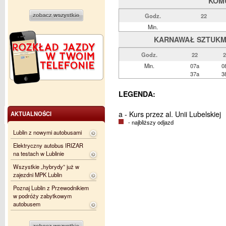
KOM
Godz.
22
Min.
KARNAWAŁ SZTUKMIS
Godz.
22
2
Min.
07a
0
37a
3
LEGENDA:
a - Kurs przez al. Unii Lubelskiej
AKTUALNOŚCI
- najbliższy odjazd
Lublin z nowymi autobusami
Elektryczny autobus IRIZAR
na testach w Lublinie
Wszystkie „hybrydy” już w
zajezdni MPK Lublin
Poznaj Lublin z Przewodnikiem
w podróży zabytkowym
autobusem