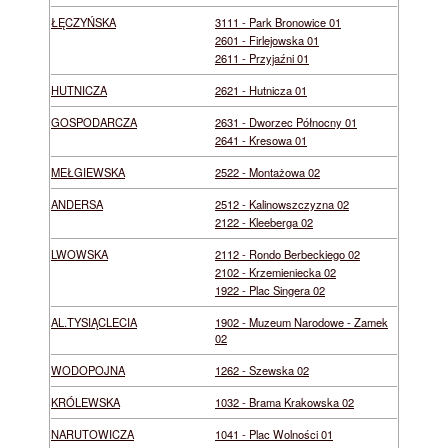
ŁĘCZYŃSKA
3111 - Park Bronowice 01
2601 - Firlejowska 01
2611 - Przyjaźni 01
HUTNICZA
2621 - Hutnicza 01
GOSPODARCZA
2631 - Dworzec Północny 01
2641 - Kresowa 01
MEŁGIEWSKA
2522 - Montażowa 02
ANDERSA
2512 - Kalinowszczyzna 02
2122 - Kleeberga 02
LWOWSKA
2112 - Rondo Berbeckiego 02
2102 - Krzemieniecka 02
1922 - Plac Singera 02
AL.TYSIĄCLECIA
1902 - Muzeum Narodowe - Zamek
02
WODOPOJNA
1262 - Szewska 02
KRÓLEWSKA
1032 - Brama Krakowska 02
NARUTOWICZA
1041 - Plac Wolności 01