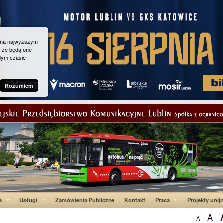
g na najwyższym
, że będą one
dym czasie
Rozumiem
a
Usługi
Zamówienia Publiczne
Kontakt
Praca
Projekty unij
A
A