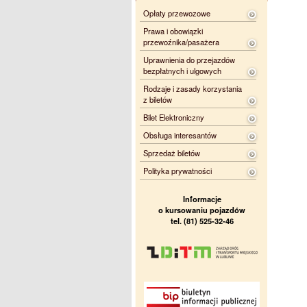
Opłaty przewozowe
Prawa i obowiązki
przewoźnika/pasażera
Uprawnienia do przejazdów
bezpłatnych i ulgowych
Rodzaje i zasady korzystania
z biletów
Bilet Elektroniczny
Obsługa interesantów
Sprzedaż biletów
Polityka prywatności
Informacje
o kursowaniu pojazdów
tel. (81) 525-32-46