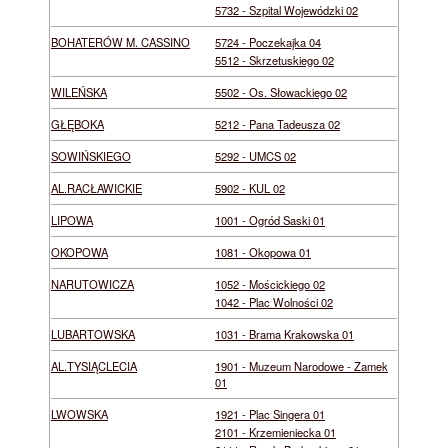
5732 - Szpital Wojewódzki 02
BOHATERÓW M. CASSINO
5724 - Poczekajka 04
5512 - Skrzetuskiego 02
WILEŃSKA
5502 - Os. Słowackiego 02
GŁĘBOKA
5212 - Pana Tadeusza 02
SOWIŃSKIEGO
5292 - UMCS 02
AL.RACŁAWICKIE
5902 - KUL 02
LIPOWA
1001 - Ogród Saski 01
OKOPOWA
1081 - Okopowa 01
NARUTOWICZA
1052 - Mościckiego 02
1042 - Plac Wolności 02
LUBARTOWSKA
1031 - Brama Krakowska 01
AL.TYSIĄCLECIA
1901 - Muzeum Narodowe - Zamek
01
LWOWSKA
1921 - Plac Singera 01
2101 - Krzemieniecka 01