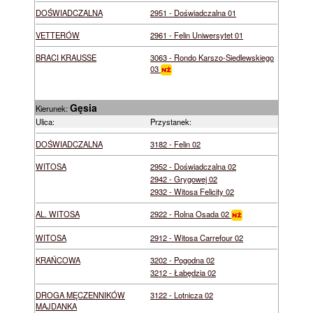
DOŚWIADCZALNA
2951 - Doświadczalna 01
VETTERÓW
2961 - Felin Uniwersytet 01
BRACI KRAUSSE
3063 - Rondo Karszo-Siedlewskiego
03
Gęsia
Kierunek:
Ulica:
Przystanek:
DOŚWIADCZALNA
3182 - Felin 02
WITOSA
2952 - Doświadczalna 02
2942 - Grygowej 02
2932 - Witosa Felicity 02
AL. WITOSA
2922 - Rolna Osada 02
WITOSA
2912 - Witosa Carrefour 02
KRAŃCOWA
3202 - Pogodna 02
3212 - Łabędzia 02
DROGA MĘCZENNIKÓW
3122 - Lotnicza 02
MAJDANKA