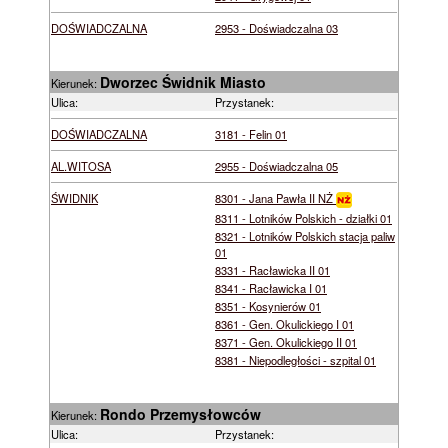
DOŚWIADCZALNA
2953 - Doświadczalna 03
Dworzec Świdnik Miasto
Kierunek:
Ulica:
Przystanek:
DOŚWIADCZALNA
3181 - Felin 01
AL.WITOSA
2955 - Doświadczalna 05
ŚWIDNIK
8301 - Jana Pawła II NŻ
8311 - Lotników Polskich - działki 01
8321 - Lotników Polskich stacja paliw
01
8331 - Racławicka II 01
8341 - Racławicka I 01
8351 - Kosynierów 01
8361 - Gen. Okulickiego I 01
8371 - Gen. Okulickiego II 01
8381 - Niepodległości - szpital 01
Rondo Przemysłowców
Kierunek:
Ulica:
Przystanek: