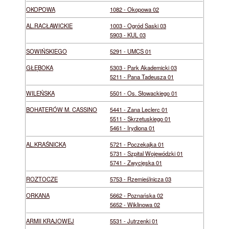
OKOPOWA
1082 - Okopowa 02
AL.RACŁAWICKIE
1003 - Ogród Saski 03
5903 - KUL 03
SOWIŃSKIEGO
5291 - UMCS 01
GŁĘBOKA
5303 - Park Akademicki 03
5211 - Pana Tadeusza 01
WILEŃSKA
5501 - Os. Słowackiego 01
BOHATERÓW M. CASSINO
5441 - Zana Leclerc 01
5511 - Skrzetuskiego 01
5461 - Irydiona 01
AL.KRAŚNICKA
5721 - Poczekajka 01
5731 - Szpital Wojewódzki 01
5741 - Zwycięska 01
ROZTOCZE
5753 - Rzemieślnicza 03
ORKANA
5662 - Poznańska 02
5652 - Wiklinowa 02
ARMII KRAJOWEJ
5531 - Jutrzenki 01