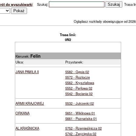
rót do wyszukiwarki
Szukaj:
Trasa lin
Oglądasz rozkłady obowiązujące od 2026
Trasa linii:
0N2
Felin
Kierunek:
Ulica:
Przystanek:
JANA PAWŁA II
5582 - Gęsia 02
5572 - Roztocze
5562 - Kryształowa
5552 - Perłowa 02
5542 - Bociania 02
ARMII KRAJOWEJ
5532 - Jutrzenki 02
ORKANA
5651 - Wiklinowa 01
5661 - Poznańska 01
AL.KRAŚNICKA
5752 - Rzemieślnicza 02
5742 - Zwycięska 02