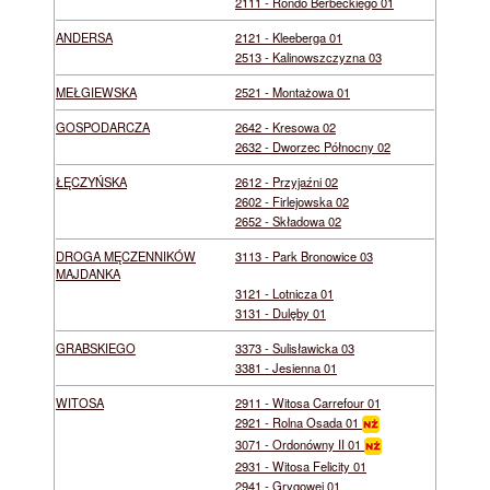
2111 - Rondo Berbeckiego 01
ANDERSA
2121 - Kleeberga 01
2513 - Kalinowszczyzna 03
MEŁGIEWSKA
2521 - Montażowa 01
GOSPODARCZA
2642 - Kresowa 02
2632 - Dworzec Północny 02
ŁĘCZYŃSKA
2612 - Przyjaźni 02
2602 - Firlejowska 02
2652 - Składowa 02
DROGA MĘCZENNIKÓW
3113 - Park Bronowice 03
MAJDANKA
3121 - Lotnicza 01
3131 - Dulęby 01
GRABSKIEGO
3373 - Sulisławicka 03
3381 - Jesienna 01
WITOSA
2911 - Witosa Carrefour 01
2921 - Rolna Osada 01
3071 - Ordonówny II 01
2931 - Witosa Felicity 01
2941 - Grygowej 01