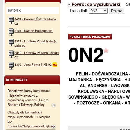
« Powrót do wyszukiwarki
S
Trasa linii:
ŚWIDNIK
8472 - Dworzec Świdnik Miasto
02
8401 - Świdnik Helikopter 01
8322 - Lotników Polskich stacja
0N2
paliw 02
8312 - Lotników Polskich - działki
02
8302 - Jana Pawła II NŻ 02
FELIN - DOŚWIADCZALNA 
MAJDANKA - ŁĘCZYŃSKA - HU
KOMUNIKATY
AL. ANDERSA - LWOWSKA
Dodatkowe kursy komunikacji
KRÓLEWSKA - NARUTOWIC
miejskiej w związku z
SOWIŃSKIEGO - GŁĘBOKA - WI
organizacją koncertu „Lato z
- ROZTOCZE - ORKANA - AR
Radiem i Telewizją Polską”
Objazdy dla komunikacji
miejskiej w dniach 3-7 sierpnia
br./
Kraśnicka/Nałęczowska/Głęboka