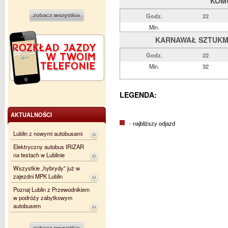
KOM
Godz.
22
Min.
KARNAWAŁ SZTUKMIS
Godz.
22
Min.
32
LEGENDA:
AKTUALNOŚCI
- najbliższy odjazd
Lublin z nowymi autobusami
Elektryczny autobus IRIZAR
na testach w Lublinie
Wszystkie „hybrydy” już w
zajezdni MPK Lublin
Poznaj Lublin z Przewodnikiem
w podróży zabytkowym
autobusem