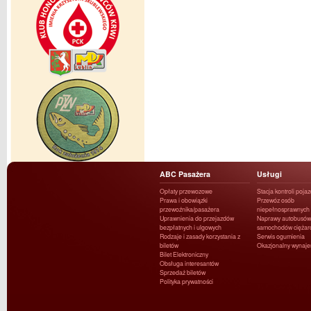
ABC Pasażera
Usługi
Opłaty przewozowe
Stacja kontroli poja
Prawa i obowiązki
Przewóz osób
przewoźnika/pasażera
niepełnosprawnych
Uprawnienia do przejazdów
Naprawy autobusów 
bezpłatnych i ulgowych
samochodów ciężar
Rodzaje i zasady korzystania z
Serwis ogumienia
biletów
Okazjonalny wynaj
Bilet Elektroniczny
Obsługa interesantów
Sprzedaż biletów
Polityka prywatności