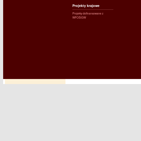
Projekty krajowe
Projekty dofinansowane z
WFOŚiGW