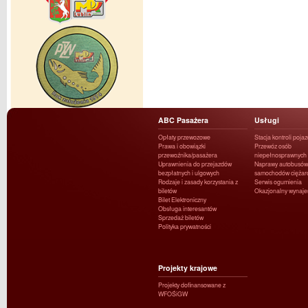
ABC Pasażera
Usługi
Opłaty przewozowe
Stacja kontroli poja
Prawa i obowiązki
Przewóz osób
przewoźnika/pasażera
niepełnosprawnych
Uprawnienia do przejazdów
Naprawy autobusów 
bezpłatnych i ulgowych
samochodów ciężar
Rodzaje i zasady korzystania z
Serwis ogumienia
biletów
Okazjonalny wynaj
Bilet Elektroniczny
Obsługa interesantów
Sprzedaż biletów
Polityka prywatności
Projekty krajowe
Projekty dofinansowane z
WFOŚiGW