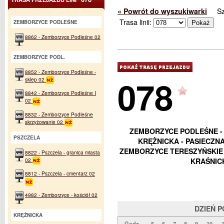
« Powrót do wyszukiwarki
S
Trasa linii:
ZEMBORZYCE PODLEŚNE
8862 - Zemborzyce Podleśne 02
ZEMBORZYCE PODL.
8852 - Zemborzyce Podleśne -
078
sklep 02
8842 - Zemborzyce Podleśne I
02
8832 - Zemborzyce Podleśne
skrzyżowanie 02
ZEMBORZYCE PODLEŚNE - 
PSZCZELA
KRĘŻNICKA - PASIECZN
ZEMBORZYCE TERESZYŃSKIE 
8822 - Pszczela - granica miasta
02
KRAŚNICK
8812 - Pszczela - cmentarz 02
4982 - Zemborzyce - kościół 02
DZIEŃ 
KRĘŻNICKA
Godz.
5
6
7
8
9
10