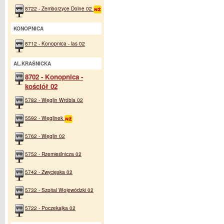
8722 - Zemborzyce Dolne 02
KONOPNICA
8712 - Konopnica - las 02
AL.KRAŚNICKA
8702 - Konopnica -
kościół 02
5782 - Węglin Wróbla 02
5592 - Węglinek
5762 - Węglin 02
5752 - Rzemieślnicza 02
5742 - Zwycięska 02
5732 - Szpital Wojewódzki 02
5722 - Poczekajka 02