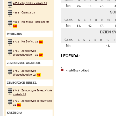
4851 - Krężnicka - szkoła 01
Min.
30.
11.
27.
3
SO
4863 - Cienista 03
Godz.
5
6
7
8
9
10
4901 - Krężnicka - przejazd 01
Min.
54.
42.
47.
4
DZIEŃ Ś
PASIECZNA
Godz.
5
6
7
8
9
10
1
8772 - Ku Słońcu 02
Min.
43.
8762 - Zemborzyce
Wojciechowskie II 02
LEGENDA:
ZEMBORZYCE WOJCIECH.
.
- najbliższy odjazd
8752 - Zemborzyce
Wojciechowskie 02
ZEMBORZYCE TERESZ.
8742 - Zemborzyce Tereszyńskie
- szkoła 02
8732 - Zemborzyce Tereszyńskie
02
KRĘŻNICKA