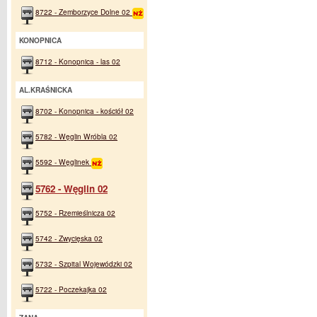
8722 - Zemborzyce Dolne 02
KONOPNICA
8712 - Konopnica - las 02
AL.KRAŚNICKA
8702 - Konopnica - kościół 02
5782 - Węglin Wróbla 02
5592 - Węglinek
5762 - Węglin 02
5752 - Rzemieślnicza 02
5742 - Zwycięska 02
5732 - Szpital Wojewódzki 02
5722 - Poczekajka 02