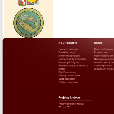
ABC Pasażera
Usługi
Opłaty przewozowe
Stacja kontroli poja
Prawa i obowiązki
Przewóz osób
przewoźnika/pasażera
niepełnosprawnych
Uprawnienia do przejazdów
Naprawy autobusów 
bezpłatnych i ulgowych
samochodów ciężar
Rodzaje i zasady korzystania z
Serwis ogumienia
biletów
Okazjonalny wynaj
Bilet Elektroniczny
Obsługa interesantów
Sprzedaż biletów
Polityka prywatności
Projekty krajowe
Projekty dofinansowane z
WFOŚiGW