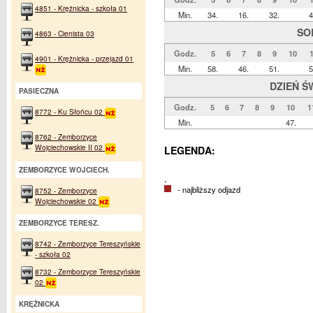
4851 - Krężnicka - szkoła 01
Min.
34.
16.
32.
4
SO
4863 - Cienista 03
Godz.
5
6
7
8
9
10
4901 - Krężnicka - przejazd 01
Min.
58.
46.
51.
5
DZIEŃ Ś
PASIECZNA
Godz.
5
6
7
8
9
10
1
8772 - Ku Słońcu 02
Min.
47.
8762 - Zemborzyce
Wojciechowskie II 02
LEGENDA:
ZEMBORZYCE WOJCIECH.
.
- najbliższy odjazd
8752 - Zemborzyce
Wojciechowskie 02
ZEMBORZYCE TERESZ.
8742 - Zemborzyce Tereszyńskie
- szkoła 02
8732 - Zemborzyce Tereszyńskie
02
KRĘŻNICKA