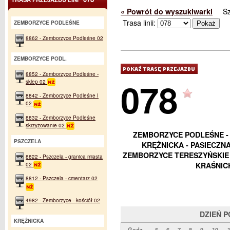
« Powrót do wyszukiwarki
S
Trasa linii:
ZEMBORZYCE PODLEŚNE
8862 - Zemborzyce Podleśne 02
ZEMBORZYCE PODL.
8852 - Zemborzyce Podleśne -
078
sklep 02
8842 - Zemborzyce Podleśne I
02
8832 - Zemborzyce Podleśne
skrzyżowanie 02
ZEMBORZYCE PODLEŚNE - 
PSZCZELA
KRĘŻNICKA - PASIECZN
ZEMBORZYCE TERESZYŃSKIE 
8822 - Pszczela - granica miasta
02
KRAŚNICK
8812 - Pszczela - cmentarz 02
4982 - Zemborzyce - kościół 02
DZIEŃ 
KRĘŻNICKA
Godz.
5
6
7
8
9
10