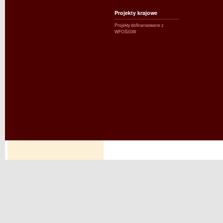
Projekty krajowe
Projekty dofinansowane z
WFOŚiGW