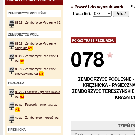
« Powrót do wyszukiwarki
S
Trasa linii:
ZEMBORZYCE PODLEŚNE
8862 - Zemborzyce Podleśne 02
ZEMBORZYCE PODL.
8852 - Zemborzyce Podleśne -
078
sklep 02
8842 - Zemborzyce Podleśne I
02
8832 - Zemborzyce Podleśne
skrzyżowanie 02
ZEMBORZYCE PODLEŚNE - 
PSZCZELA
KRĘŻNICKA - PASIECZN
ZEMBORZYCE TERESZYŃSKIE 
8822 - Pszczela - granica miasta
02
KRAŚNICK
8812 - Pszczela - cmentarz 02
4982 - Zemborzyce - kościół 02
DZIEŃ 
KRĘŻNICKA
Godz.
5
6
7
8
9
10