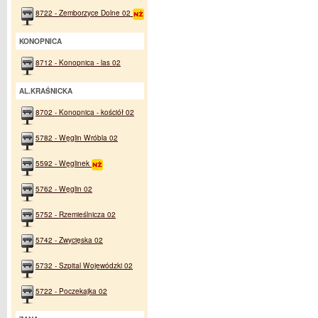
8722 - Zemborzyce Dolne 02
KONOPNICA
8712 - Konopnica - las 02
AL.KRAŚNICKA
8702 - Konopnica - kościół 02
5782 - Węglin Wróbla 02
5592 - Węglinek
5762 - Węglin 02
5752 - Rzemieślnicza 02
5742 - Zwycięska 02
5732 - Szpital Wojewódzki 02
5722 - Poczekajka 02