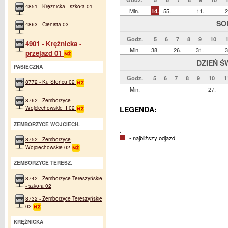
4851 - Krężnicka - szkoła 01
Min.
14.
55.
11.
2
SO
4863 - Cienista 03
Godz.
5
6
7
8
9
10
4901 - Krężnicka -
Min.
38.
26.
31.
3
przejazd 01
DZIEŃ Ś
PASIECZNA
Godz.
5
6
7
8
9
10
1
8772 - Ku Słońcu 02
Min.
27.
8762 - Zemborzyce
Wojciechowskie II 02
LEGENDA:
ZEMBORZYCE WOJCIECH.
.
- najbliższy odjazd
8752 - Zemborzyce
Wojciechowskie 02
ZEMBORZYCE TERESZ.
8742 - Zemborzyce Tereszyńskie
- szkoła 02
8732 - Zemborzyce Tereszyńskie
02
KRĘŻNICKA