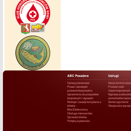
ABC Pasażera
Usługi
Opłaty przewozowe
Stacja kontroli poja
Prawa i obowiązki
Przewóz osób
przewoźnika/pasażera
niepełnosprawnych
Uprawnienia do przejazdów
Naprawy autobusów 
bezpłatnych i ulgowych
samochodów ciężar
Rodzaje i zasady korzystania z
Serwis ogumienia
biletów
Okazjonalny wynaj
Bilet Elektroniczny
Obsługa interesantów
Sprzedaż biletów
Polityka prywatności