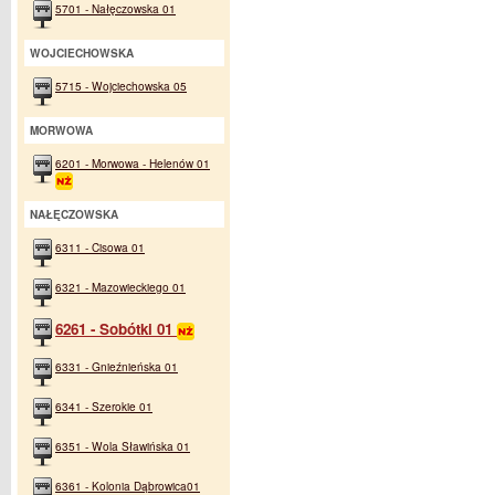
5701 - Nałęczowska 01
WOJCIECHOWSKA
5715 - Wojciechowska 05
MORWOWA
6201 - Morwowa - Helenów 01
NAŁĘCZOWSKA
6311 - Cisowa 01
6321 - Mazowieckiego 01
6261 - Sobótki 01
6331 - Gnieźnieńska 01
6341 - Szerokie 01
6351 - Wola Sławińska 01
6361 - Kolonia Dąbrowica01