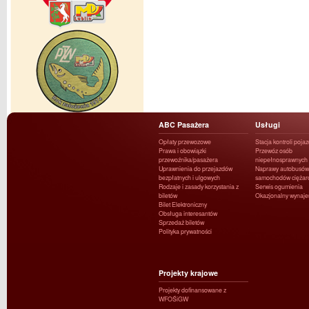
ABC Pasażera
Usługi
Opłaty przewozowe
Stacja kontroli poja
Prawa i obowiązki
Przewóz osób
przewoźnika/pasażera
niepełnosprawnych
Uprawnienia do przejazdów
Naprawy autobusów 
bezpłatnych i ulgowych
samochodów ciężar
Rodzaje i zasady korzystania z
Serwis ogumienia
biletów
Okazjonalny wynaj
Bilet Elektroniczny
Obsługa interesantów
Sprzedaż biletów
Polityka prywatności
Projekty krajowe
Projekty dofinansowane z
WFOŚiGW