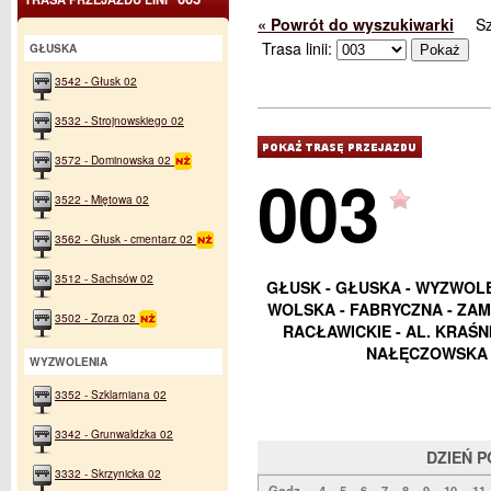
« Powrót do wyszukiwarki
S
Trasa linii:
GŁUSKA
3542 - Głusk 02
3532 - Strojnowskiego 02
3572 - Dominowska 02
003
3522 - Miętowa 02
3562 - Głusk - cmentarz 02
3512 - Sachsów 02
GŁUSK - GŁUSKA - WYZWOLEN
WOLSKA - FABRYCZNA - ZAM
3502 - Zorza 02
RACŁAWICKIE - AL. KRAŚ
NAŁĘCZOWSKA 
WYZWOLENIA
3352 - Szklarniana 02
3342 - Grunwaldzka 02
DZIEŃ 
3332 - Skrzynicka 02
Godz.
4
5
6
7
8
9
10
11