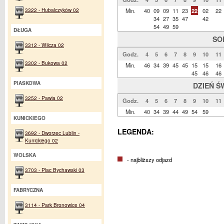
3322 - Hubalczyków 02
Min.
40
09
09
11
23
22
02
22
34
27
35
47
42
54
49
59
DŁUGA
SO
3312 - Wilcza 02
Godz.
4
5
6
7
8
9
10
11
3302 - Bukowa 02
Min.
46
34
39
45
45
15
15
16
45
46
46
PIASKOWA
DZIEŃ Ś
3252 - Pawia 02
Godz.
4
5
6
7
8
9
10
11
Min.
40
34
39
44
49
54
59
KUNICKIEGO
LEGENDA:
3692 - Dworzec Lublin -
Kunickiego 02
WOLSKA
- najbliższy odjazd
3703 - Plac Bychawski 03
FABRYCZNA
3114 - Park Bronowice 04