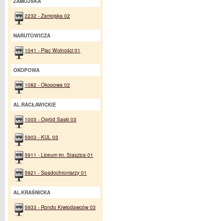
ZAMOJSKA
2232 - Zamojska 02
NARUTOWICZA
1041 - Plac Wolności 01
OKOPOWA
1082 - Okopowa 02
AL.RACŁAWICKIE
1003 - Ogród Saski 03
5903 - KUL 03
5911 - Liceum im. Staszica 01
5921 - Spadochroniarzy 01
AL.KRAŚNICKA
5933 - Rondo Krwiodawców 03