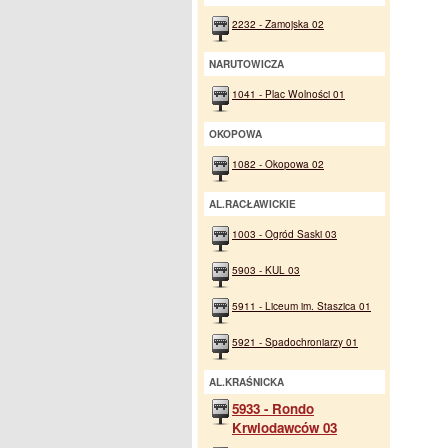
2232 - Zamojska 02
NARUTOWICZA
1041 - Plac Wolności 01
OKOPOWA
1082 - Okopowa 02
AL.RACŁAWICKIE
1003 - Ogród Saski 03
5903 - KUL 03
5911 - Liceum im. Staszica 01
5921 - Spadochroniarzy 01
AL.KRAŚNICKA
5933 - Rondo
Krwiodawców 03