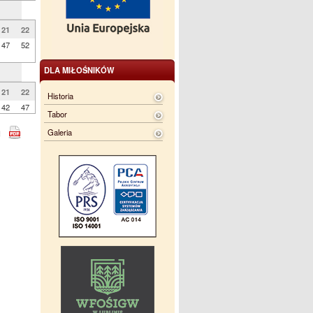
21
22
47
52
DLA MIŁOŚNIKÓW
21
22
Historia
42
47
Tabor
Galeria