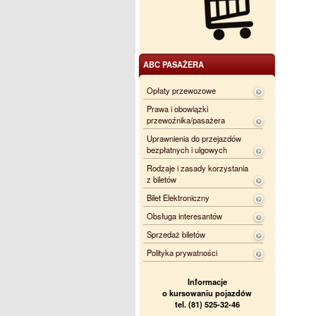
ABC PASAŻERA
Opłaty przewozowe
Prawa i obowiązki
przewoźnika/pasażera
Uprawnienia do przejazdów
bezpłatnych i ulgowych
Rodzaje i zasady korzystania
z biletów
Bilet Elektroniczny
Obsługa interesantów
Sprzedaż biletów
Polityka prywatności
Informacje
o kursowaniu pojazdów
tel. (81) 525-32-46