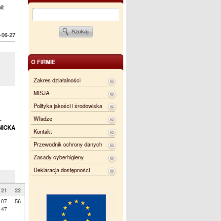
ii:
-06-27
O FIRMIE
Zakres działalności
MISJA
Polityka jakości i środowiska
Władze
-
NICKA
Kontakt
Przewodnik ochrony danych
Zasady cyberhigieny
Deklaracja dostępności
21
22
07
56
47