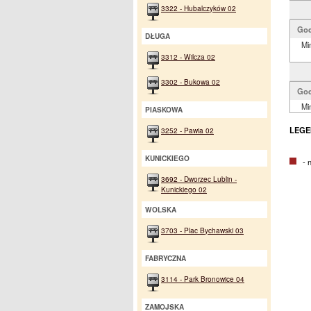
3322 - Hubalczyków 02
God
DŁUGA
Mi
3312 - Wilcza 02
3302 - Bukowa 02
God
Mi
PIASKOWA
LEGE
3252 - Pawia 02
KUNICKIEGO
- na
3692 - Dworzec Lublin -
Kunickiego 02
WOLSKA
3703 - Plac Bychawski 03
FABRYCZNA
3114 - Park Bronowice 04
ZAMOJSKA