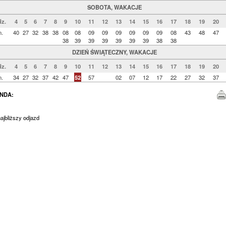
SOBOTA, WAKACJE
z.
4
5
6
7
8
9
10
11
12
13
14
15
16
17
18
19
20
n.
40
27
32
38
38
08
08
09
09
09
09
09
09
08
43
48
47
38
39
39
39
39
39
39
38
38
DZIEŃ ŚWIĄTECZNY, WAKACJE
z.
4
5
6
7
8
9
10
11
12
13
14
15
16
17
18
19
20
n.
34
27
32
37
42
47
52
57
02
07
12
17
22
27
32
37
NDA:
jbliższy odjazd