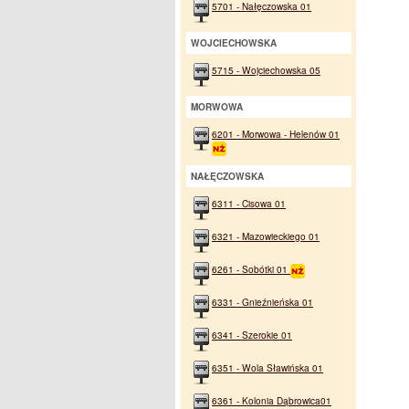
5701 - Nałęczowska 01
WOJCIECHOWSKA
5715 - Wojciechowska 05
MORWOWA
6201 - Morwowa - Helenów 01
NAŁĘCZOWSKA
6311 - Cisowa 01
6321 - Mazowieckiego 01
6261 - Sobótki 01
6331 - Gnieźnieńska 01
6341 - Szerokie 01
6351 - Wola Sławińska 01
6361 - Kolonia Dąbrowica01