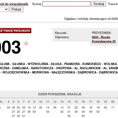
rót do wyszukiwarki
Szukaj:
Trasa lin
Oglądasz rozkłady obowiązujące od 2026
Kierunek:
PRZYSTANEK:
003
Dąbrowica
5933 - Rondo
Krwiodawców 03
GŁUSK - GŁUSKA - WYZWOLENIA - DŁUGA - PIASKOWA - KUNICKIEGO - WOLSKA 
YCZNA - ZAMOJSKA - NARUTOWICZA - OKOPOWA - AL. RACŁAWICKIE - AL. KRAŚ
- WOJCIECHOWSKA - MORWOWA - NAŁĘCZOWSKA - DĄBROWICA - DĄBROWICA
DZIEŃ POWSZEDNI, WAKACJE
z.
4
5
6
7
8
9
10
11
12
13
14
15
16
17
18
19
20
n.
34
02
02
03
15
14
34
14
34
14
07
22
09
19
19
33
17
27
20
27
39
54
54
42
31
46
34
49
53
47
42
51
55
50