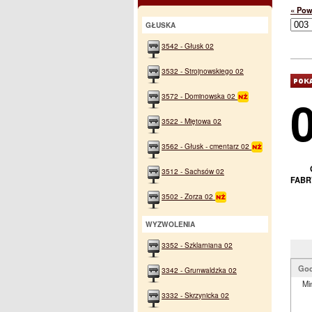
« Pow
GŁUSKA
3542 - Głusk 02
3532 - Strojnowskiego 02
3572 - Dominowska 02
3522 - Miętowa 02
3562 - Głusk - cmentarz 02
3512 - Sachsów 02
FABR
3502 - Zorza 02
WYZWOLENIA
3352 - Szklarniana 02
God
3342 - Grunwaldzka 02
Mi
3332 - Skrzynicka 02