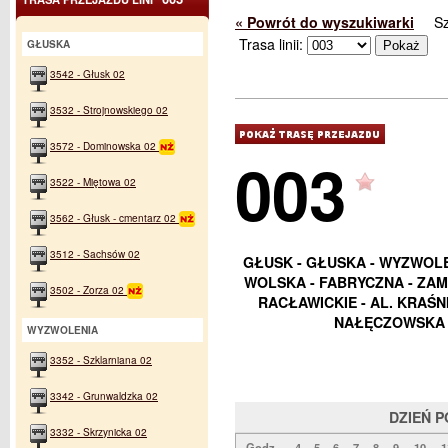
« Powrót do wyszukiwarki
S
Trasa linii:
GŁUSKA
3542 - Głusk 02
3532 - Strojnowskiego 02
3572 - Dominowska 02
003
3522 - Miętowa 02
3562 - Głusk - cmentarz 02
3512 - Sachsów 02
GŁUSK - GŁUSKA - WYZWOLEN
WOLSKA - FABRYCZNA - ZAM
3502 - Zorza 02
RACŁAWICKIE - AL. KRAŚ
NAŁĘCZOWSKA 
WYZWOLENIA
3352 - Szklarniana 02
3342 - Grunwaldzka 02
DZIEŃ 
3332 - Skrzynicka 02
Godz.
4
5
6
7
8
9
10
1