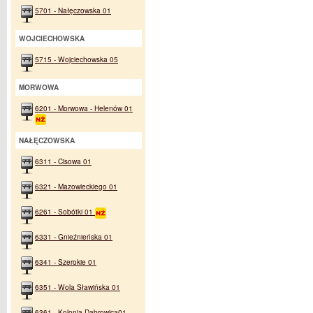
5701 - Nałęczowska 01
WOJCIECHOWSKA
5715 - Wojciechowska 05
MORWOWA
6201 - Morwowa - Helenów 01
NAŁĘCZOWSKA
6311 - Cisowa 01
6321 - Mazowieckiego 01
6261 - Sobótki 01
6331 - Gnieźnieńska 01
6341 - Szerokie 01
6351 - Wola Sławińska 01
6361 - Kolonia Dąbrowica01