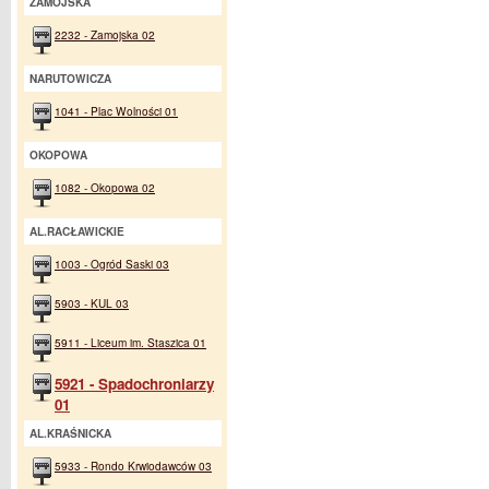
ZAMOJSKA
2232 - Zamojska 02
NARUTOWICZA
1041 - Plac Wolności 01
OKOPOWA
1082 - Okopowa 02
AL.RACŁAWICKIE
1003 - Ogród Saski 03
5903 - KUL 03
5911 - Liceum im. Staszica 01
5921 - Spadochroniarzy
01
AL.KRAŚNICKA
5933 - Rondo Krwiodawców 03