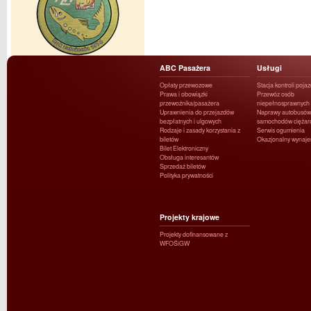
ABC Pasażera
Usługi
Opłaty przewozowe
Stacja kontroli poja
Prawa i obowiązki
Przewóz osób
przewoźnika/pasażera
niepełnosprawnych
Uprawnienia do przejazdów
Naprawy autobusów 
bezpłatnych i ulgowych
samochodów ciężar
Rodzaje i zasady korzystania z
Serwis ogumienia
biletów
Okazjonalny wynaj
Bilet Elektroniczny
Obsługa interesantów
Sprzedaż biletów
Polityka prywatności
Projekty krajowe
Projekty dofinansowane z
WFOŚiGW