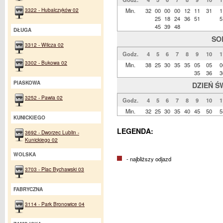
3322 - Hubalczyków 02
Min.
32
00
00
00
12
11
31
1
25
18
24
36
51
5
45
39
48
DŁUGA
SO
3312 - Wilcza 02
Godz.
4
5
6
7
8
9
10
1
3302 - Bukowa 02
Min.
38
25
30
35
35
05
05
0
35
36
3
PIASKOWA
DZIEŃ Ś
3252 - Pawia 02
Godz.
4
5
6
7
8
9
10
1
Min.
32
25
30
35
40
45
50
5
KUNICKIEGO
LEGENDA:
3692 - Dworzec Lublin -
Kunickiego 02
WOLSKA
- najbliższy odjazd
3703 - Plac Bychawski 03
FABRYCZNA
3114 - Park Bronowice 04