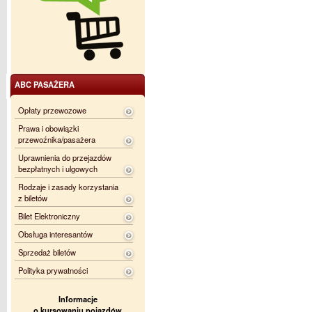
ABC PASAŻERA
Opłaty przewozowe
Prawa i obowiązki
przewoźnika/pasażera
Uprawnienia do przejazdów
bezpłatnych i ulgowych
Rodzaje i zasady korzystania
z biletów
Bilet Elektroniczny
Obsługa interesantów
Sprzedaż biletów
Polityka prywatności
Informacje
o kursowaniu pojazdów