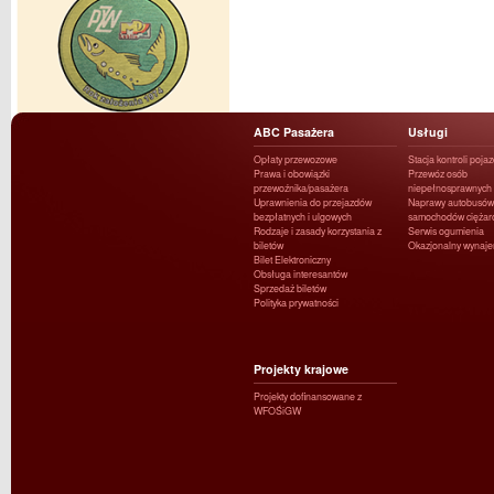
ABC Pasażera
Usługi
Opłaty przewozowe
Stacja kontroli poja
Prawa i obowiązki
Przewóz osób
przewoźnika/pasażera
niepełnosprawnych
Uprawnienia do przejazdów
Naprawy autobusów 
bezpłatnych i ulgowych
samochodów ciężar
Rodzaje i zasady korzystania z
Serwis ogumienia
biletów
Okazjonalny wynaj
Bilet Elektroniczny
Obsługa interesantów
Sprzedaż biletów
Polityka prywatności
Projekty krajowe
Projekty dofinansowane z
WFOŚiGW