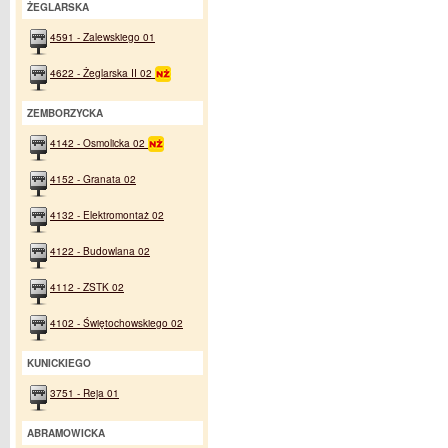
ŻEGLARSKA
4591 - Zalewskiego 01
4622 - Żeglarska II 02
ZEMBORZYCKA
4142 - Osmolicka 02
4152 - Granata 02
4132 - Elektromontaż 02
4122 - Budowlana 02
4112 - ZSTK 02
4102 - Świętochowskiego 02
KUNICKIEGO
3751 - Reja 01
ABRAMOWICKA