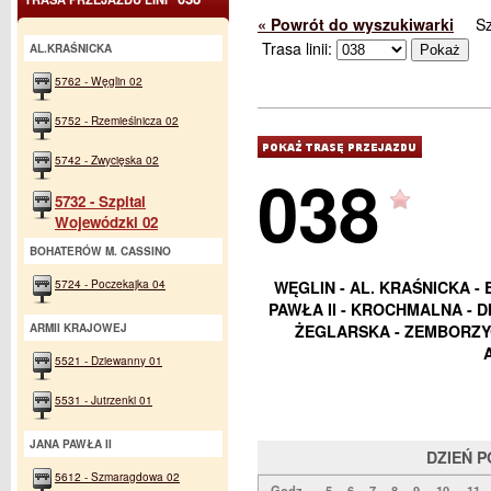
« Powrót do wyszukiwarki
S
Trasa linii:
AL.KRAŚNICKA
5762 - Węglin 02
5752 - Rzemieślnicza 02
5742 - Zwycięska 02
038
5732 - Szpital
Wojewódzki 02
BOHATERÓW M. CASSINO
5724 - Poczekajka 04
WĘGLIN - AL. KRAŚNICKA - 
PAWŁA II - KROCHMALNA - 
ARMII KRAJOWEJ
ŻEGLARSKA - ZEMBORZYC
5521 - Dziewanny 01
5531 - Jutrzenki 01
JANA PAWŁA II
DZIEŃ 
5612 - Szmaragdowa 02
Godz.
5
6
7
8
9
10
11