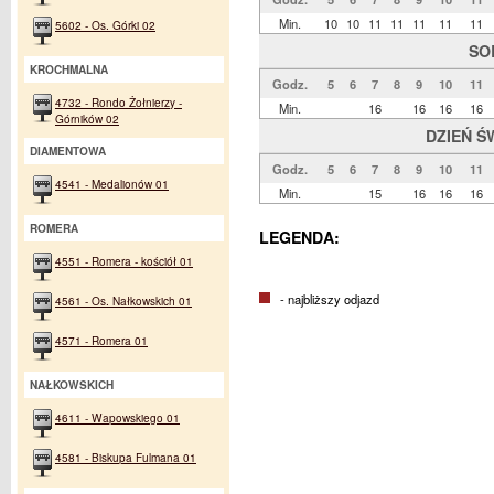
Min.
10
10
11
11
11
11
11
5602 - Os. Górki 02
SO
KROCHMALNA
Godz.
5
6
7
8
9
10
11
4732 - Rondo Żołnierzy -
Min.
16
16
16
16
Górników 02
DZIEŃ Ś
DIAMENTOWA
Godz.
5
6
7
8
9
10
11
4541 - Medalionów 01
Min.
15
16
16
16
ROMERA
LEGENDA:
4551 - Romera - kościół 01
- najbliższy odjazd
4561 - Os. Nałkowskich 01
4571 - Romera 01
NAŁKOWSKICH
4611 - Wapowskiego 01
4581 - Biskupa Fulmana 01