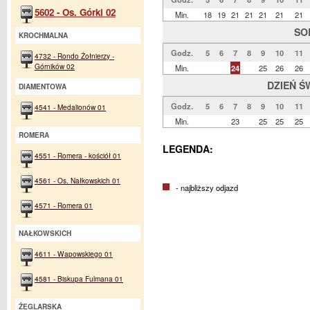
5602 - Os. Górki 02
Min.
18
19
21
21
21
21
21
SO
KROCHMALNA
Godz.
5
6
7
8
9
10
11
4732 - Rondo Żołnierzy -
Górników 02
Min.
24
25
26
26
DZIEŃ Ś
DIAMENTOWA
Godz.
5
6
7
8
9
10
11
4541 - Medalionów 01
Min.
23
25
25
25
ROMERA
LEGENDA:
4551 - Romera - kościół 01
4561 - Os. Nałkowskich 01
- najbliższy odjazd
4571 - Romera 01
NAŁKOWSKICH
4611 - Wapowskiego 01
4581 - Biskupa Fulmana 01
ŻEGLARSKA