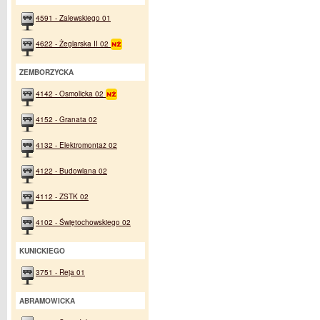
4591 - Zalewskiego 01
4622 - Żeglarska II 02
ZEMBORZYCKA
4142 - Osmolicka 02
4152 - Granata 02
4132 - Elektromontaż 02
4122 - Budowlana 02
4112 - ZSTK 02
4102 - Świętochowskiego 02
KUNICKIEGO
3751 - Reja 01
ABRAMOWICKA