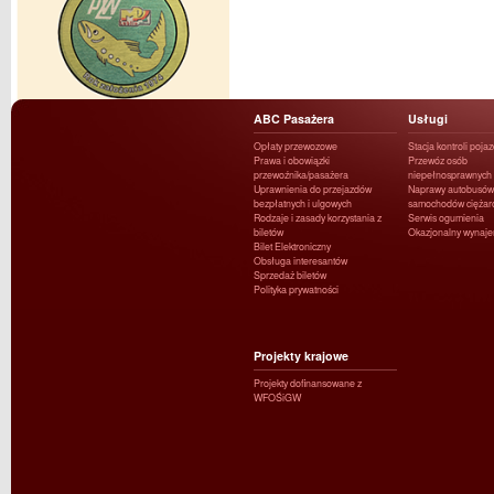
ABC Pasażera
Usługi
Opłaty przewozowe
Stacja kontroli poja
Prawa i obowiązki
Przewóz osób
przewoźnika/pasażera
niepełnosprawnych
Uprawnienia do przejazdów
Naprawy autobusów 
bezpłatnych i ulgowych
samochodów ciężar
Rodzaje i zasady korzystania z
Serwis ogumienia
biletów
Okazjonalny wynaj
Bilet Elektroniczny
Obsługa interesantów
Sprzedaż biletów
Polityka prywatności
Projekty krajowe
Projekty dofinansowane z
WFOŚiGW