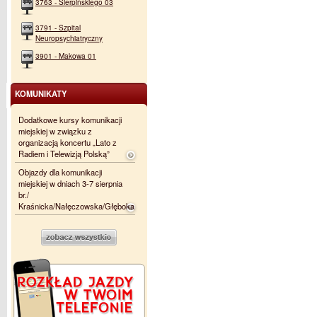
3763 - Sierpińskiego 03
3791 - Szpital
Neuropsychiatryczny
3901 - Makowa 01
KOMUNIKATY
Dodatkowe kursy komunikacji
miejskiej w związku z
organizacją koncertu „Lato z
Radiem i Telewizją Polską”
Objazdy dla komunikacji
miejskiej w dniach 3-7 sierpnia
br./
Kraśnicka/Nałęczowska/Głęboka