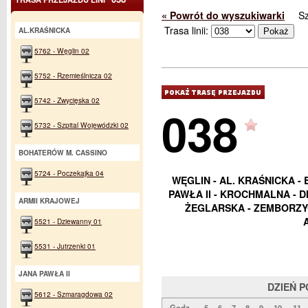
« Powrót do wyszukiwarki
S
Trasa linii:
AL.KRAŚNICKA
5762 - Węglin 02
5752 - Rzemieślnicza 02
5742 - Zwycięska 02
038
5732 - Szpital Wojewódzki 02
BOHATERÓW M. CASSINO
5724 - Poczekajka 04
WĘGLIN - AL. KRAŚNICKA - 
PAWŁA II - KROCHMALNA - 
ARMII KRAJOWEJ
ŻEGLARSKA - ZEMBORZYC
5521 - Dziewanny 01
5531 - Jutrzenki 01
JANA PAWŁA II
DZIEŃ 
5612 - Szmaragdowa 02
Godz.
5
6
7
8
9
10
11