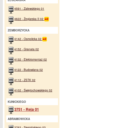
ŻEGLARSKA
4591 - Zalewskiego 01
4622 - Żeglarska II 02
ZEMBORZYCKA
4142 - Osmolicka 02
4152 - Granata 02
4132 - Elektromontaż 02
4122 - Budowlana 02
4112 - ZSTK 02
4102 - Świętochowskiego 02
KUNICKIEGO
3751 - Reja 01
ABRAMOWICKA
3763 - Sierpińskiego 03