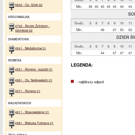
5602 - Os. Górki 02
Min.
39
40
45
44
44
44
44
SO
KROCHMALNA
Godz.
5
6
7
8
9
10
11
4732 - Rondo Żołnierzy -
Min.
46
47
50
50
Górników 02
DZIEŃ Ś
DIAMENTOWA
Godz.
5
6
7
8
9
10
11
4541 - Medalionów 01
Min.
44
47
47
47
ROMERA
LEGENDA:
4551 - Romera - kościół 01
4561 - Os. Nałkowskich 01
- najbliższy odjazd
4571 - Romera 01
NAŁKOWSKICH
4611 - Wapowskiego 01
4581 - Biskupa Fulmana 01