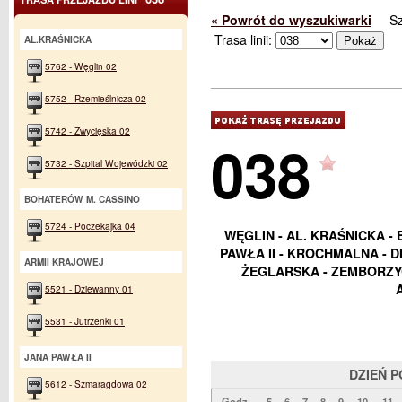
« Powrót do wyszukiwarki
S
Trasa linii:
AL.KRAŚNICKA
5762 - Węglin 02
5752 - Rzemieślnicza 02
5742 - Zwycięska 02
038
5732 - Szpital Wojewódzki 02
BOHATERÓW M. CASSINO
5724 - Poczekajka 04
WĘGLIN - AL. KRAŚNICKA - 
PAWŁA II - KROCHMALNA - 
ARMII KRAJOWEJ
ŻEGLARSKA - ZEMBORZYC
5521 - Dziewanny 01
5531 - Jutrzenki 01
JANA PAWŁA II
DZIEŃ 
5612 - Szmaragdowa 02
Godz.
5
6
7
8
9
10
11