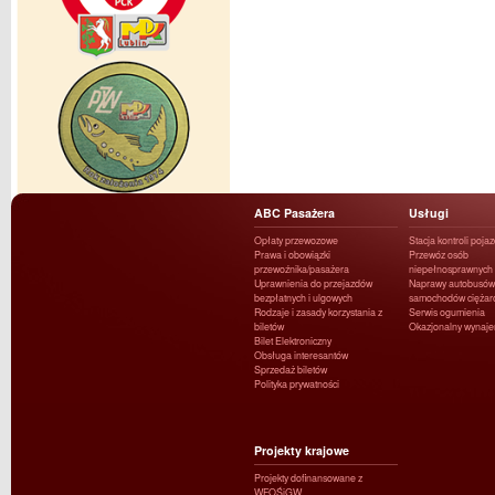
ABC Pasażera
Usługi
Opłaty przewozowe
Stacja kontroli poja
Prawa i obowiązki
Przewóz osób
przewoźnika/pasażera
niepełnosprawnych
Uprawnienia do przejazdów
Naprawy autobusów 
bezpłatnych i ulgowych
samochodów ciężar
Rodzaje i zasady korzystania z
Serwis ogumienia
biletów
Okazjonalny wynaj
Bilet Elektroniczny
Obsługa interesantów
Sprzedaż biletów
Polityka prywatności
Projekty krajowe
Projekty dofinansowane z
WFOŚiGW