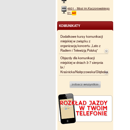
4601 - Most im.Kaczorowskiego
01
KOMUNIKATY
Dodatkowe kursy komunikacji
miejskiej w związku z
organizacją koncertu „Lato z
Radiem i Telewizją Polską”
Objazdy dla komunikacji
miejskiej w dniach 3-7 sierpnia
br./
Kraśnicka/Nałęczowska/Głęboka