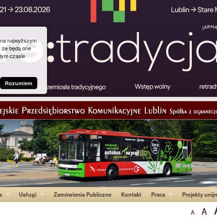
g na najwyższym
, że będą one
dym czasie
Rozumiem
a
Usługi
Zamówienia Publiczne
Kontakt
Praca
Projekty unij
A
A