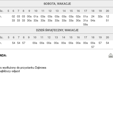
SOBOTA, WAKACJE
z.
5
6
7
8
9
10
11
12
13
14
15
16
17
18
19
20
n.
02
03
03
00a
01a
03a
03a
03a
03a
03a
02a
01a
24
32a
12
33
33
33
30a
33a
33a
33a
33a
33a
33a
30a
31a
54a
51
59a
DZIEŃ ŚWIĄTECZNY, WAKACJE
dz.
5
6
7
8
9
10
11
12
13
14
15
16
17
18
19
20
n.
54
54
57
00a
00a
00a
00a
00a
00a
00a
00a
00a
57
54
57
NDA:
urs wydłużony do przystanku Dąbrowa
jbliższy odjazd