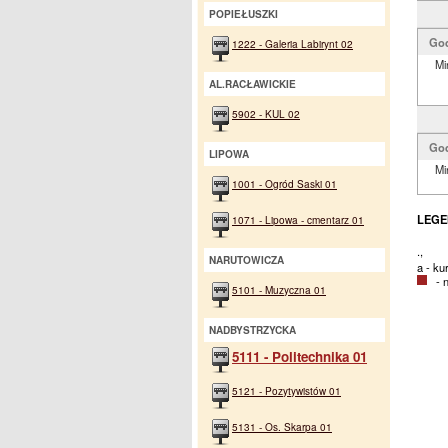
POPIEŁUSZKI
God
1222 - Galeria Labirynt 02
Mi
AL.RACŁAWICKIE
5902 - KUL 02
Go
LIPOWA
Mi
1001 - Ogród Saski 01
LEGE
1071 - Lipowa - cmentarz 01
.,
NARUTOWICZA
a - k
- na
5101 - Muzyczna 01
NADBYSTRZYCKA
5111 - Politechnika 01
5121 - Pozytywistów 01
5131 - Os. Skarpa 01