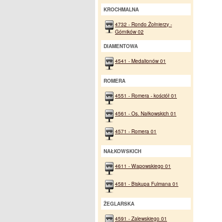
KROCHMALNA
4732 - Rondo Żołnierzy -
Górników 02
DIAMENTOWA
4541 - Medalionów 01
ROMERA
4551 - Romera - kościół 01
4561 - Os. Nałkowskich 01
4571 - Romera 01
NAŁKOWSKICH
4611 - Wapowskiego 01
4581 - Biskupa Fulmana 01
ŻEGLARSKA
4591 - Zalewskiego 01