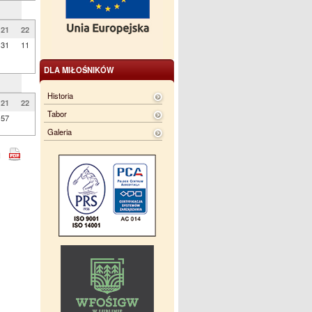
21
22
31
11
DLA MIŁOŚNIKÓW
Historia
21
22
Tabor
57
Galeria