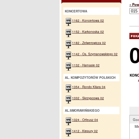
« Pow
KONCERTOWA
1162 - Koncertowa 02
1152 - Karkonoska 02
1182 - Zelwerowicza 02
1142 - Os. Szymanowskiego 02
1132 - Harnasie 02
KONC
AL. KOMPOZYTORÓW POLSKICH
1354 - Rondo Kilara 04
1332 - Skrzypcowa 02
AL.SMORAWIŃSKIEGO
God
1324 - Orfeusz 04
Mi
1412 - Kiepury 02