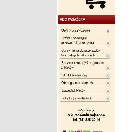
ABC PASAŻERA
Opłaty przewozowe
Prawa i obowiązki
przewoźnika/pasażera
Uprawnienia do przejazdów
bezpłatnych i ulgowych
Rodzaje i zasady korzystania
z biletów
Bilet Elektroniczny
Obsługa interesantów
Sprzedaż biletów
Polityka prywatności
Informacje
o kursowaniu pojazdów
tel. (81) 525-32-46