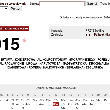
rót do wyszukiwarki
Szukaj:
Trasa lin
Oglądasz rozkłady obowiązujące od 2026
Kierunek:
PRZYSTANEK:
015
Żeglarska
5111 - Politechnika
ERTOWA - KONCERTOWA - AL. KOMPOZYTORÓW - SMORAWIŃSKIEGO - POPIEŁUS
AL. RACŁAWICKIE - LIPOWA - NARUTOWICZA - NADBYSTRZYCKA - KROCHMALNA 
DIAMENTOWA - ROMERA - NAŁKOWSKICH - ŻEGLARSKA - ŻEGLARSKA
DZIEŃ POWSZEDNI, WAKACJE
z.
5
6
7
8
9
10
11
12
13
14
15
16
17
18
19
20
n.
45
09.
23
11
23
27a.
07a
27a.
07a
03a
17a
05a
15a
14a
14a
15
33.
47
35
47a.
47a.
39a.
27a.
41a.
29a.
44a.
44.
58
59
51a
52