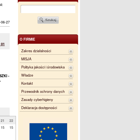
ii:
-06-27
O FIRMIE
 01
Zakres działalności
MISJA
Polityka jakości i środowiska
Władze
ZKI -
-
Kontakt
Przewodnik ochrony danych
Zasady cyberhigieny
Deklaracja dostępności
21
22
15
15