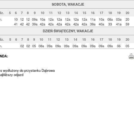
SOBOTA, WAKACJE
z.
5
6
7
8
9
10
11
12
13
14
15
16
17
18
19
20
n.
10
12
12
09a
10a
12a
12a
12a
12a
12a
11a
10a
08a
03a
20
41
42
42
39a
42a
42a
42a
42a
42a
42a
39a
40a
33
41a
59
DZIEŃ ŚWIĄTECZNY, WAKACJE
dz.
5
6
7
8
9
10
11
12
13
14
15
16
17
18
19
20
n.
02
02
05
08a
09a
09a
09a
09a
09a
09a
09a
09a
06
05
NDA:
urs wydłużony do przystanku Dąbrowa
jbliższy odjazd