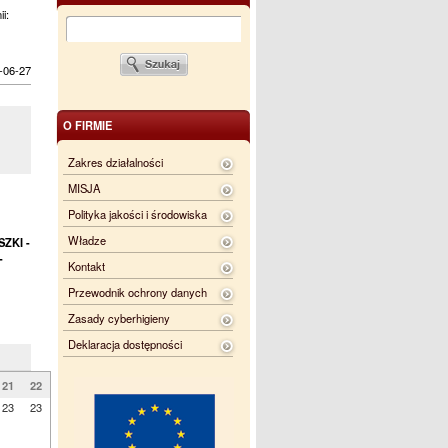
ii:
-06-27
O FIRMIE
Zakres działalności
MISJA
Polityka jakości i środowiska
Władze
ZKI -
-
Kontakt
Przewodnik ochrony danych
Zasady cyberhigieny
Deklaracja dostępności
21
22
23
23