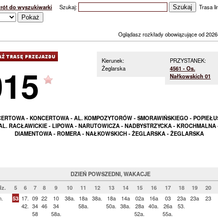
rót do wyszukiwarki
Szukaj:
Trasa lin
Oglądasz rozkłady obowiązujące od 2026
Kierunek:
PRZYSTANEK:
015
Żeglarska
4561 - Os.
Nałkowskich 01
ERTOWA - KONCERTOWA - AL. KOMPOZYTORÓW - SMORAWIŃSKIEGO - POPIEŁUS
AL. RACŁAWICKIE - LIPOWA - NARUTOWICZA - NADBYSTRZYCKA - KROCHMALNA 
DIAMENTOWA - ROMERA - NAŁKOWSKICH - ŻEGLARSKA - ŻEGLARSKA
DZIEŃ POWSZEDNI, WAKACJE
z.
5
6
7
8
9
10
11
12
13
14
15
16
17
18
19
20
n.
53
17.
09
22
10
38a.
18a
38a.
18a
14a
02a
16a
03
23a
23a
23
42.
34
46
34
58a.
50a.
38a.
28a
40a.
26a
53.
58
58a.
52a.
55a.