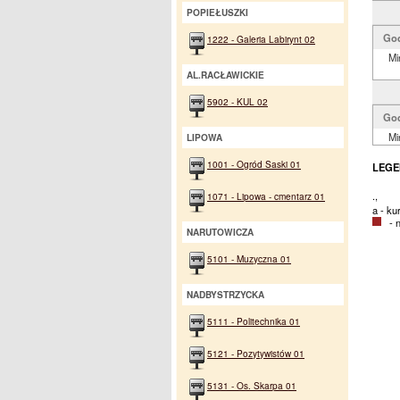
POPIEŁUSZKI
God
1222 - Galeria Labirynt 02
Mi
AL.RACŁAWICKIE
5902 - KUL 02
Go
Mi
LIPOWA
1001 - Ogród Saski 01
LEGE
.,
1071 - Lipowa - cmentarz 01
a - k
- na
NARUTOWICZA
5101 - Muzyczna 01
NADBYSTRZYCKA
5111 - Politechnika 01
5121 - Pozytywistów 01
5131 - Os. Skarpa 01