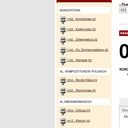
« Pow
KONCERTOWA
1162 - Koncertowa 02
1152 - Karkonoska 02
1182 - Zelwerowicza 02
1142 - Os. Szymanowskiego 02
1132 - Harnasie 02
KONC
AL. KOMPOZYTORÓW POLSKICH
1354 - Rondo Kilara 04
1332 - Skrzypcowa 02
AL.SMORAWIŃSKIEGO
God
1324 - Orfeusz 04
Mi
1412 - Kiepury 02