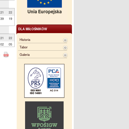
21
22
39
19
DLA MIŁOŚNIKÓW
21
22
Historia
02
05
Tabor
Galeria