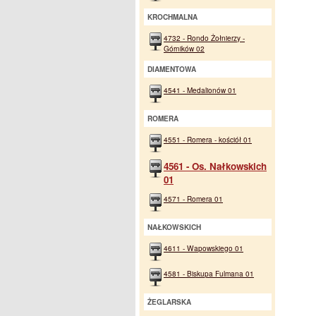
KROCHMALNA
4732 - Rondo Żołnierzy -
Górników 02
DIAMENTOWA
4541 - Medalionów 01
ROMERA
4551 - Romera - kościół 01
4561 - Os. Nałkowskich
01
4571 - Romera 01
NAŁKOWSKICH
4611 - Wapowskiego 01
4581 - Biskupa Fulmana 01
ŻEGLARSKA