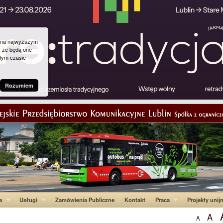
g na najwyższym
, że będą one
dym czasie
Rozumiem
a
Usługi
Zamówienia Publiczne
Kontakt
Praca
Projekty unij
A
A