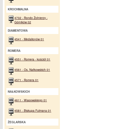
KROCHMALNA
4732 - Rondo Żołnierzy -
Górników 02
DIAMENTOWA
4541 - Medalionów 01
ROMERA
4551 - Romera - kościół 01
4561 - Os. Nałkowskich 01
4571 - Romera 01
NAŁKOWSKICH
4611 - Wapowskiego 01
4581 - Biskupa Fulmana 01
ŻEGLARSKA