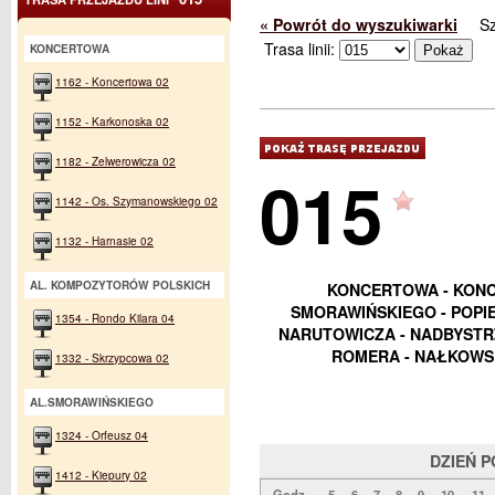
« Powrót do wyszukiwarki
S
Trasa linii:
KONCERTOWA
1162 - Koncertowa 02
1152 - Karkonoska 02
1182 - Zelwerowicza 02
015
1142 - Os. Szymanowskiego 02
1132 - Harnasie 02
AL. KOMPOZYTORÓW POLSKICH
KONCERTOWA - KONC
SMORAWIŃSKIEGO - POPIEŁ
1354 - Rondo Kilara 04
NARUTOWICZA - NADBYSTR
ROMERA - NAŁKOWSK
1332 - Skrzypcowa 02
AL.SMORAWIŃSKIEGO
1324 - Orfeusz 04
DZIEŃ 
1412 - Kiepury 02
Godz.
5
6
7
8
9
10
11