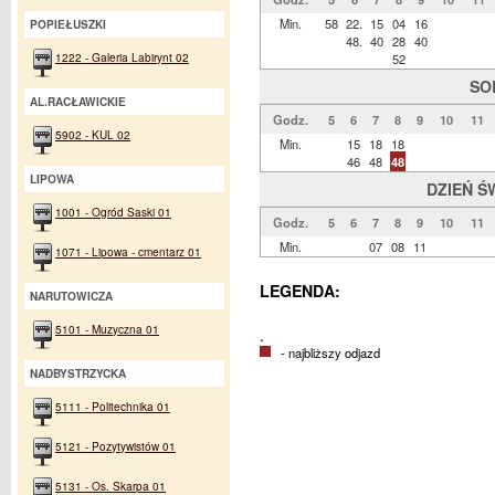
Min.
58
22.
15
04
16
POPIEŁUSZKI
48.
40
28
40
1222 - Galeria Labirynt 02
52
SO
AL.RACŁAWICKIE
Godz.
5
6
7
8
9
10
11
5902 - KUL 02
Min.
15
18
18
46
48
48
LIPOWA
DZIEŃ Ś
1001 - Ogród Saski 01
Godz.
5
6
7
8
9
10
11
Min.
07
08
11
1071 - Lipowa - cmentarz 01
LEGENDA:
NARUTOWICZA
5101 - Muzyczna 01
.
- najbliższy odjazd
NADBYSTRZYCKA
5111 - Politechnika 01
5121 - Pozytywistów 01
5131 - Os. Skarpa 01