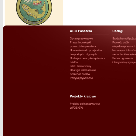
ABC Pasażera
Usługi
Opłaty przewozowe
Stacja kontroli poja
Prawa i obowiązki
Przewóz osób
przewoźnika/pasażera
niepełnosprawnych
Uprawnienia do przejazdów
Naprawy autobusów 
bezpłatnych i ulgowych
samochodów ciężar
Rodzaje i zasady korzystania z
Serwis ogumienia
biletów
Okazjonalny wynaj
Bilet Elektroniczny
Obsługa interesantów
Sprzedaż biletów
Polityka prywatności
Projekty krajowe
Projekty dofinansowane z
WFOŚiGW