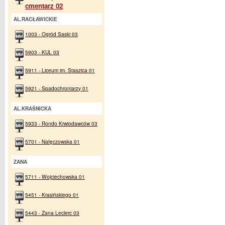
cmentarz 02
AL.RACŁAWICKIE
1003 - Ogród Saski 03
5903 - KUL 03
5911 - Liceum im. Staszica 01
5921 - Spadochroniarzy 01
AL.KRAŚNICKA
5933 - Rondo Krwiodawców 03
5701 - Nałęczowska 01
ZANA
5711 - Wojciechowska 01
5451 - Krasińskiego 01
5443 - Zana Leclerc 03