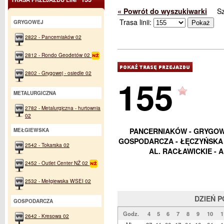
« Powrót do wyszukiwarki
S
Trasa linii:
GRYGOWEJ
2822 - Pancerniaków 02
2812 - Rondo Geodetów 02
2802 - Grygowej - osiedle 02
155
METALURGICZNA
2782 - Metalurgiczna - hurtownia
02
PANCERNIAKÓW - GRYGOWE
MEŁGIEWSKA
GOSPODARCZA - ŁĘCZYŃSKA -
2542 - Tokarska 02
AL. RACŁAWICKIE - A
2452 - Outlet Center NŻ 02
2532 - Mełgiewska WSEI 02
DZIEŃ 
GOSPODARCZA
Godz.
4
5
6
7
8
9
10
1
2642 - Kresowa 02