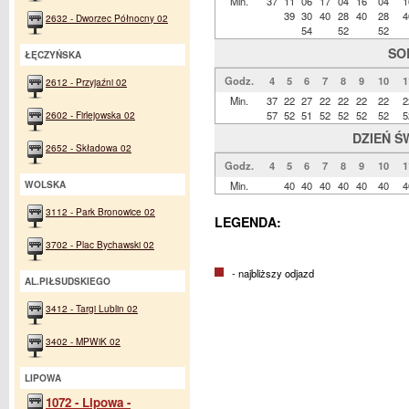
Min.
37
11
06
17
04
16
04
1
39
30
40
28
40
28
4
2632 - Dworzec Północny 02
54
52
52
SO
ŁĘCZYŃSKA
Godz.
4
5
6
7
8
9
10
1
2612 - Przyjaźni 02
Min.
37
22
27
22
22
22
22
2
2602 - Firlejowska 02
57
52
51
52
52
52
52
5
DZIEŃ Ś
2652 - Składowa 02
Godz.
4
5
6
7
8
9
10
1
WOLSKA
Min.
40
40
40
40
40
40
4
3112 - Park Bronowice 02
LEGENDA:
3702 - Plac Bychawski 02
- najbliższy odjazd
AL.PIŁSUDSKIEGO
3412 - Targi Lublin 02
3402 - MPWiK 02
LIPOWA
1072 - Lipowa -