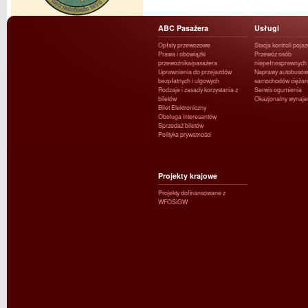
ABC Pasażera
Usługi
Opłaty przewozowe
Stacja kontroli poja
Prawa i obowiązki
Przewóz osób
przewoźnika/pasażera
niepełnosprawnych
Uprawnienia do przejazdów
Naprawy autobusów 
bezpłatnych i ulgowych
samochodów ciężar
Rodzaje i zasady korzystania z
Serwis ogumienia
biletów
Okazjonalny wynaj
Bilet Elektroniczny
Obsługa interesantów
Sprzedaż biletów
Polityka prywatności
Projekty krajowe
Projekty dofinansowane z
WFOŚiGW