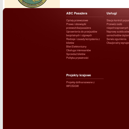
ABC Pasażera
Usługi
Opłaty przewozowe
Stacja kontroli poja
Prawa i obowiązki
Przewóz osób
przewoźnika/pasażera
niepełnosprawnych
Uprawnienia do przejazdów
Naprawy autobusów 
bezpłatnych i ulgowych
samochodów ciężar
Rodzaje i zasady korzystania z
Serwis ogumienia
biletów
Okazjonalny wynaj
Bilet Elektroniczny
Obsługa interesantów
Sprzedaż biletów
Polityka prywatności
Projekty krajowe
Projekty dofinansowane z
WFOŚiGW