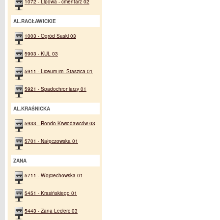
1072 - Lipowa - cmentarz 02
AL.RACŁAWICKIE
1003 - Ogród Saski 03
5903 - KUL 03
5911 - Liceum im. Staszica 01
5921 - Spadochroniarzy 01
AL.KRAŚNICKA
5933 - Rondo Krwiodawców 03
5701 - Nałęczowska 01
ZANA
5711 - Wojciechowska 01
5451 - Krasińskiego 01
5443 - Zana Leclerc 03