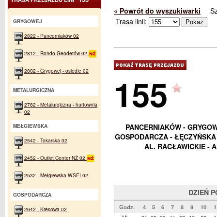
« Powrót do wyszukiwarki
S
Trasa linii:
GRYGOWEJ
2822 - Pancerniaków 02
2812 - Rondo Geodetów 02
2802 - Grygowej - osiedle 02
155
METALURGICZNA
2782 - Metalurgiczna - hurtownia
02
PANCERNIAKÓW - GRYGOWE
MEŁGIEWSKA
GOSPODARCZA - ŁĘCZYŃSKA -
2542 - Tokarska 02
AL. RACŁAWICKIE - A
2452 - Outlet Center NŻ 02
2532 - Mełgiewska WSEI 02
DZIEŃ 
GOSPODARCZA
Godz.
4
5
6
7
8
9
10
1
2642 - Kresowa 02