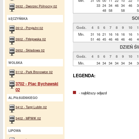
Min.
31
05
00
11
22
10
22
1
33
24
34
46
34
46
3
2632 - Dworzec Północny 02
48
58
58
5
SO
ŁĘCZYŃSKA
Godz.
4
5
6
7
8
9
10
1
2612 - Przyjaźni 02
Min.
31
16
21
16
16
16
16
1
2602 - Firlejowska 02
51
46
45
46
46
46
46
4
DZIEŃ Ś
2652 - Składowa 02
Godz.
4
5
6
7
8
9
10
1
WOLSKA
Min.
34
34
34
34
34
34
3
3112 - Park Bronowice 02
LEGENDA:
3702 - Plac Bychawski
02
- najbliższy odjazd
AL.PIŁSUDSKIEGO
3412 - Targi Lublin 02
3402 - MPWiK 02
LIPOWA