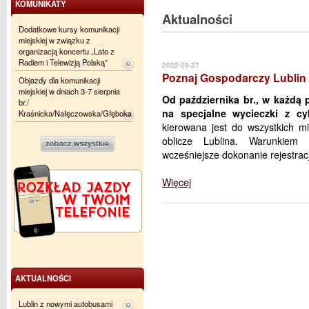
KOMUNIKATY
Aktualności
Dodatkowe kursy komunikacji
miejskiej w związku z
organizacją koncertu „Lato z
Radiem i Telewizją Polską”
2022-09-27
Poznaj Gospodarczy Lublin
Objazdy dla komunikacji
miejskiej w dniach 3-7 sierpnia
Od października br., w każdą 
br./
na specjalne wycieczki z cy
Kraśnicka/Nałęczowska/Głęboka
kierowana jest do wszystkich m
oblicze Lublina. Warunkiem 
wcześniejsze dokonanie rejestracj
Więcej
AKTUALNOŚCI
Lublin z nowymi autobusami