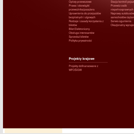
Opłaty przewozowe
Stacja kontroli poja
Prawa i obowiązki
Przewóz osób
przewoźnika/pasażera
niepełnosprawnych
Uprawnienia do przejazdów
Naprawy autobusów 
bezpłatnych i ulgowych
samochodów ciężar
Rodzaje i zasady korzystania z
Serwis ogumienia
biletów
Okazjonalny wynaj
Bilet Elektroniczny
Obsługa interesantów
Sprzedaż biletów
Polityka prywatności
Projekty krajowe
Projekty dofinansowane z
WFOŚiGW