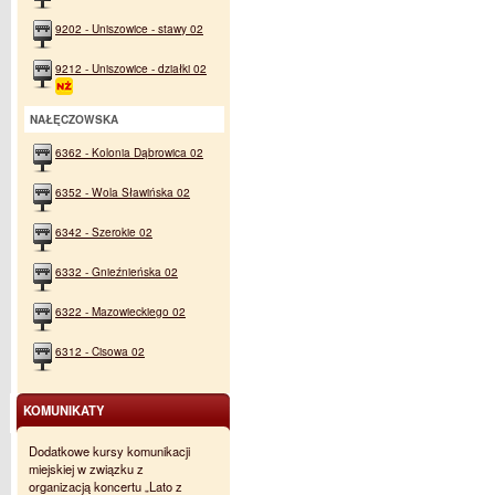
9202 - Uniszowice - stawy 02
9212 - Uniszowice - działki 02
NAŁĘCZOWSKA
6362 - Kolonia Dąbrowica 02
6352 - Wola Sławińska 02
6342 - Szerokie 02
6332 - Gnieźnieńska 02
6322 - Mazowieckiego 02
6312 - Cisowa 02
KOMUNIKATY
Dodatkowe kursy komunikacji
miejskiej w związku z
organizacją koncertu „Lato z