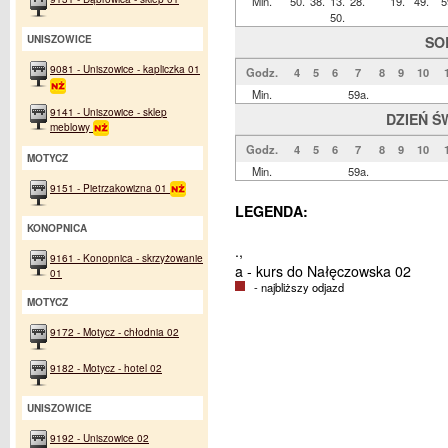
Min.
50.
38.
13.
28.
19.
49.
5
50.
SO
UNISZOWICE
9081 - Uniszowice - kapliczka 01
Godz.
4
5
6
7
8
9
10
Min.
59a.
9141 - Uniszowice - sklep
DZIEŃ Ś
meblowy
Godz.
4
5
6
7
8
9
10
MOTYCZ
Min.
59a.
9151 - Pietrzakowizna 01
LEGENDA:
KONOPNICA
.,
9161 - Konopnica - skrzyżowanie
a - kurs do Nałęczowska 02
01
- najbliższy odjazd
MOTYCZ
9172 - Motycz - chłodnia 02
9182 - Motycz - hotel 02
UNISZOWICE
9192 - Uniszowice 02