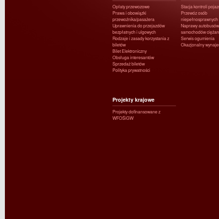
Opłaty przewozowe
Stacja kontroli poja
Prawa i obowiązki
Przewóz osób
przewoźnika/pasażera
niepełnosprawnych
Uprawnienia do przejazdów
Naprawy autobusów 
bezpłatnych i ulgowych
samochodów ciężar
Rodzaje i zasady korzystania z
Serwis ogumienia
biletów
Okazjonalny wynaj
Bilet Elektroniczny
Obsługa interesantów
Sprzedaż biletów
Polityka prywatności
Projekty krajowe
Projekty dofinansowane z
WFOŚiGW