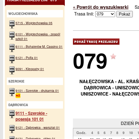
« Powrót do wyszukiwarki
S
Trasa linii:
WOJCIECHOWSKA
5715 - Wojciechowska 05
6101 - Wojciechowska - zespół
szkół 01
6111 - Bohaterów M. Cassino 01
079
6121 - Polfa 01
9091 - Kleopatry 01
NAŁĘCZOWSKA - AL. KRAŚ
SZEROKIE
DĄBROWICA - UNISZOWIC
9101 - Szerokie - drukarnia 01
UNISZOWICE - NAŁĘCZOWS
DĄBROWICA
9111 - Szerokie -
posesja 101 01
DZIEŃ 
9121 - Dąbrowica - warsztat 01
Godz.
4
5
6
7
8
9
10
9131 - Dąbrowica - sklep 01