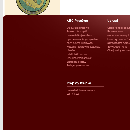
ABC Pasażera
Usługi
Opłaty przewozowe
Stacja kontroli poja
Prawa i obowiązki
Przewóz osób
przewoźnika/pasażera
niepełnosprawnych
Uprawnienia do przejazdów
Naprawy autobusów 
bezpłatnych i ulgowych
samochodów ciężar
Rodzaje i zasady korzystania z
Serwis ogumienia
biletów
Okazjonalny wynaj
Bilet Elektroniczny
Obsługa interesantów
Sprzedaż biletów
Polityka prywatności
Projekty krajowe
Projekty dofinansowane z
WFOŚiGW