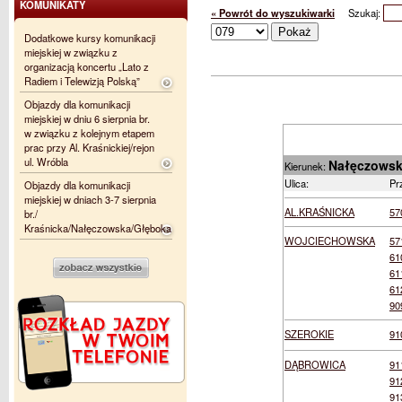
KOMUNIKATY
« Powrót do wyszukiwarki
Szukaj:
Dodatkowe kursy komunikacji
miejskiej w związku z
organizacją koncertu „Lato z
Radiem i Telewizją Polską”
Objazdy dla komunikacji
miejskiej w dniu 6 sierpnia br.
w związku z kolejnym etapem
prac przy Al. Kraśnickiej/rejon
ul. Wróbla
Nałęczows
Kierunek:
Ulica:
Pr
Objazdy dla komunikacji
miejskiej w dniach 3-7 sierpnia
AL.KRAŚNICKA
57
br./
Kraśnicka/Nałęczowska/Głęboka
WOJCIECHOWSKA
57
61
61
61
90
SZEROKIE
91
DĄBROWICA
91
91
91