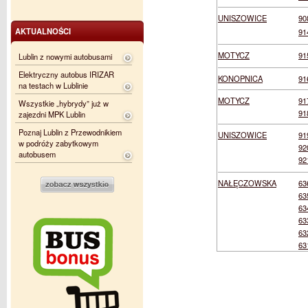
UNISZOWICE
90
AKTUALNOŚCI
91
MOTYCZ
91
Lublin z nowymi autobusami
Elektryczny autobus IRIZAR
KONOPNICA
91
na testach w Lublinie
MOTYCZ
91
Wszystkie „hybrydy” już w
91
zajezdni MPK Lublin
Poznaj Lublin z Przewodnikiem
UNISZOWICE
91
w podróży zabytkowym
92
autobusem
92
NAŁĘCZOWSKA
63
63
63
63
63
63