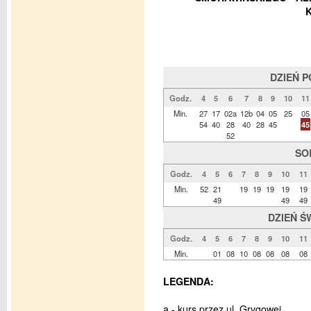
DZIEŃ 
Godz.
4
5
6
7
8
9
10
11
Min.
27
17
02a
12b
04
05
25
05
54
40
28
40
28
45
45
52
SO
Godz.
4
5
6
7
8
9
10
11
Min.
52
21
19
19
19
19
19
49
49
49
DZIEŃ Ś
Godz.
4
5
6
7
8
9
10
11
Min.
01
08
10
08
08
08
08
LEGENDA:
a - kurs przez ul. Grygowej,