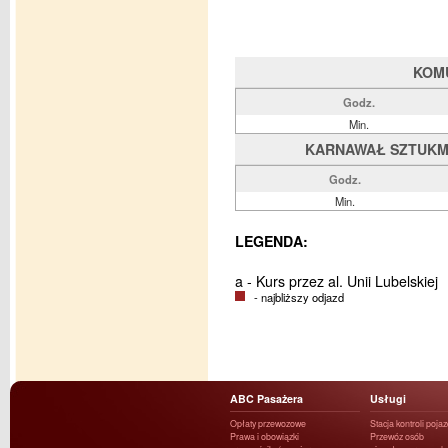
KOM
Godz.
Min.
KARNAWAŁ SZTUKMIS
Godz.
Min.
LEGENDA:
a - Kurs przez al. Unii Lubelskiej
- najbliższy odjazd
ABC Pasażera
Usługi
Opłaty przewozowe
Stacja kontroli poja
Prawa i obowiązki
Przewóz osób