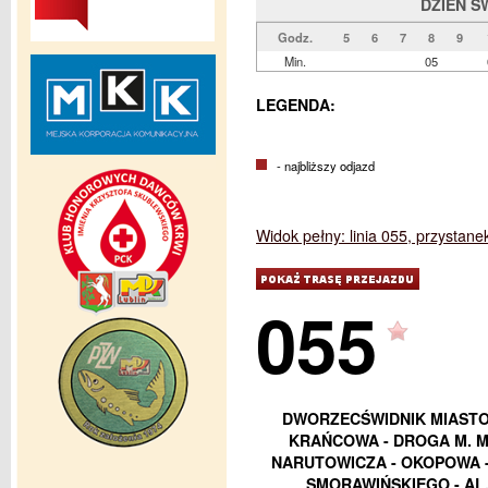
DZIEŃ Ś
Godz.
5
6
7
8
9
Min.
05
LEGENDA:
- najbliższy odjazd
Widok pełny: linia 055, przystan
055
DWORZECŚWIDNIK MIASTO -
KRAŃCOWA - DROGA M. M
NARUTOWICZA - OKOPOWA -
SMORAWIŃSKIEGO - AL