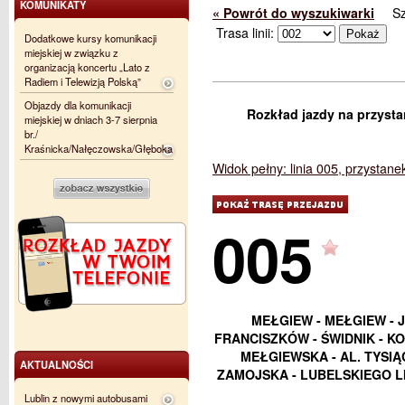
KOMUNIKATY
« Powrót do wyszukiwarki
S
Trasa linii:
Dodatkowe kursy komunikacji
miejskiej w związku z
organizacją koncertu „Lato z
Radiem i Telewizją Polską”
Objazdy dla komunikacji
Rozkład jazdy na przysta
miejskiej w dniach 3-7 sierpnia
br./
Kraśnicka/Nałęczowska/Głęboka
Widok pełny: linia 005, przystan
005
MEŁGIEW - MEŁGIEW - 
FRANCISZKÓW - ŚWIDNIK - K
MEŁGIEWSKA - AL. TYSI
AKTUALNOŚCI
ZAMOJSKA - LUBELSKIEGO L
Lublin z nowymi autobusami