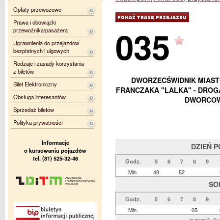
Opłaty przewozowe
Prawa i obowiązki
035
przewoźnika/pasażera
Uprawnienia do przejazdów
bezpłatnych i ulgowych
Rodzaje i zasady korzystania
z biletów
DWORZECŚWIDNIK MIASTO 
Bilet Elektroniczny
FRANCZAKA "LALKA" - DROGA
Obsługa interesantów
DWORCOW
Sprzedaż biletów
Polityka prywatności
Informacje
DZIEŃ 
o kursowaniu pojazdów
tel. (81) 525-32-46
Godz.
5
6
7
8
9
Min.
48
52
SO
Godz.
5
6
7
8
9
Min.
05