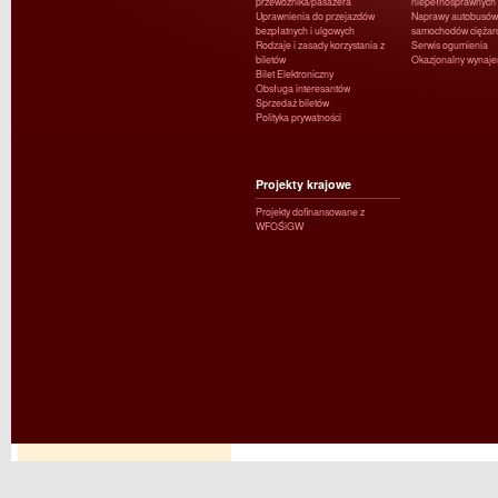
przewoźnika/pasażera
niepełnosprawnych
Uprawnienia do przejazdów
Naprawy autobusów 
bezpłatnych i ulgowych
samochodów ciężar
Rodzaje i zasady korzystania z
Serwis ogumienia
biletów
Okazjonalny wynaj
Bilet Elektroniczny
Obsługa interesantów
Sprzedaż biletów
Polityka prywatności
Projekty krajowe
Projekty dofinansowane z
WFOŚiGW