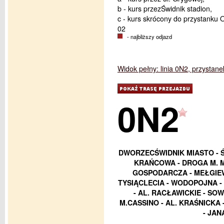
b - kurs przezŚwidnik stadion,
c - kurs skrócony do przystanku
02
- najbliższy odjazd
Widok pełny: linia 0N2, przystan
0N2
DWORZECŚWIDNIK MIASTO - Ś
KRAŃCOWA - DROGA M. M
GOSPODARCZA - MEŁGIEW
TYSIĄCLECIA - WODOPOJNA 
- AL. RACŁAWICKIE - SOW
M.CASSINO - AL. KRAŚNICKA
- JAN