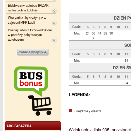
Elektryczny autobus IRIZAR
na testach w Lublinie
DZIEŃ 
Wszystkie „hybrydy” już w
zajezdni MPK Lublin
Godz.
5
6
7
8
9
10
11
Poznaj Lublin z Przewodnikiem
Min.
24
03
44
35
30
w podróży zabytkowym
38
autobusem
SO
Godz.
5
6
7
8
9
10
11
Min.
34
DZIEŃ Ś
Godz.
5
6
7
8
9
10
11
Min.
34
LEGENDA:
- najbliższy odjazd
ABC PASAŻERA
Widok pełny: linia 035, przystan