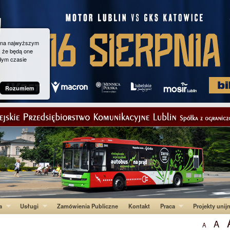
g na najwyższym
, że będą one
dym czasie
Rozumiem
a
Usługi
Zamówienia Publiczne
Kontakt
Praca
Projekty unij
A
A