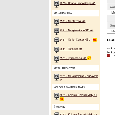
1953 - Rondo Dmowskiego 03
God
Mi
MEŁGIEWSKA
2521 - Montażowa 01
God
2531 - Mełgiewska WSEI 01
Mi
2451 - Outlet Center NŻ 01
LEGE
a - ku
2541 - Tokarska 01
b - ku
- na
2551 - Tyszowiecka 01
METALURGICZNA
2781 - Metalurgiczna - hurtownia
01
KOLONIA ŚWIDNIK MAŁY
8251 - Kolonia Świdnik Mały 01
ŚWIDNIK
8253 - Kolonia Świdnik Mały 03