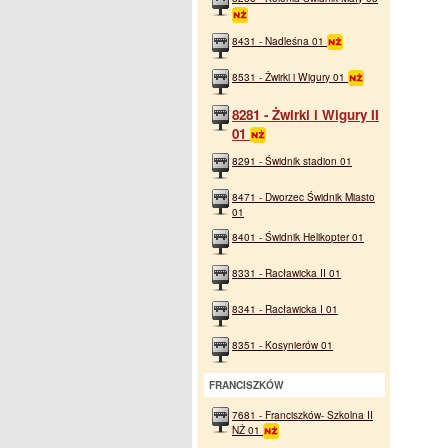
8431 - Nadleśna 01
8531 - Żwirki i Wigury 01
8281 - Żwirki i Wigury II
01
8291 - Świdnik stadion 01
8471 - Dworzec Świdnik Miasto
01
8401 - Świdnik Helikopter 01
8331 - Racławicka II 01
8341 - Racławicka I 01
8351 - Kosynierów 01
FRANCISZKÓW
7681 - Franciszków- Szkolna II
NŻ 01