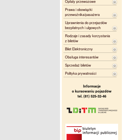
Opłaty przewozowe
Prawa i obowiązki
przewoźnika/pasażera
Uprawnienia do przejazdów
bezpłatnych i ulgowych
Rodzaje i zasady korzystania
z biletów
Bilet Elektroniczny
Obsługa interesantów
Sprzedaż biletów
Polityka prywatności
Informacje
o kursowaniu pojazdów
tel. (81) 525-32-46