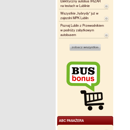
Elektryczny autobus IRIZAR
na testach w Lublinie
Wszystkie „hybrydy” już w
zajezdni MPK Lublin
Poznaj Lublin z Przewodnikiem
w podróży zabytkowym
autobusem
ABC PASAŻERA