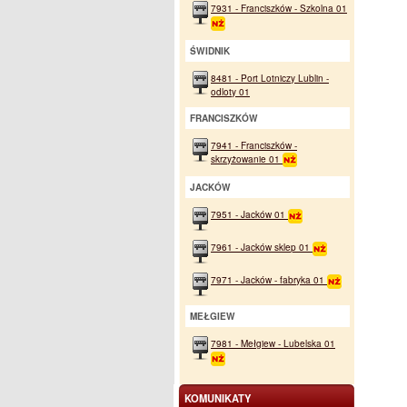
7931 - Franciszków - Szkolna 01
ŚWIDNIK
8481 - Port Lotniczy Lublin -
odloty 01
FRANCISZKÓW
7941 - Franciszków -
skrzyżowanie 01
JACKÓW
7951 - Jacków 01
7961 - Jacków sklep 01
7971 - Jacków - fabryka 01
MEŁGIEW
7981 - Mełgiew - Lubelska 01
KOMUNIKATY