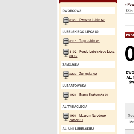
« Pow
DWORCOWA
3422 - Dworzec Lublin 52
LUBELSKIEGO LIPCA 80
3414 - Targi Lublin 04
3102 - Rondo Lubelskiego Lipca
80 02
ZAMOJSKA
DWOR
2232 - Zamojska 02
AL.
ŚW
LUBARTOWSKA
1031 - Brama Krakowska 01
AL.TYSIĄCLECIA
God
1901 - Muzeum Narodowe -
Zamek 01
Min
AL. UNII LUBELSKIEJ