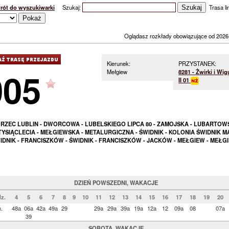
rót do wyszukiwarki
Szukaj:
Trasa lin
Oglądasz rozkłady obowiązujące od 2026
Kierunek:
PRZYSTANEK:
005
Mełgiew
8281 - Żwirki i Wig
II 01
ZEC LUBLIN - DWORCOWA - LUBELSKIEGO LIPCA 80 - ZAMOJSKA - LUBARTOW
 TYSIĄCLECIA - MEŁGIEWSKA - METALURGICZNA - ŚWIDNIK - KOLONIA ŚWIDNIK MA
IDNIK - FRANCISZKÓW - ŚWIDNIK - FRANCISZKÓW - JACKÓW - MEŁGIEW - MEŁG
DZIEŃ POWSZEDNI, WAKACJE
z.
4
5
6
7
8
9
10
11
12
13
14
15
16
17
18
19
20
.
48a
06a
42a
49a
29
29a
29a
39a
19a
12a
12
09a
08
07a
39
SOBOTA, WAKACJE