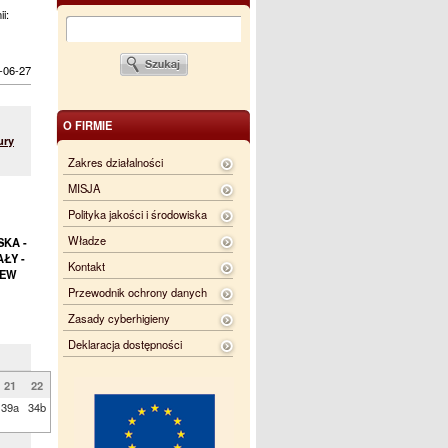
ii:
-06-27
O FIRMIE
ury
Zakres działalności
MISJA
Polityka jakości i środowiska
Władze
SKA -
ŁY -
Kontakt
IEW
Przewodnik ochrony danych
Zasady cyberhigieny
Deklaracja dostępności
21
22
39a
34b