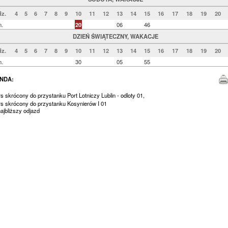
z.
4
5
6
7
8
9
10
11
12
13
14
15
16
17
18
19
20
n.
20
06
46
DZIEŃ ŚWIĄTECZNY, WAKACJE
z.
4
5
6
7
8
9
10
11
12
13
14
15
16
17
18
19
20
n.
30
05
55
NDA:
rs skrócony do przystanku Port Lotniczy Lublin - odloty 01,
rs skrócony do przystanku Kosynierów I 01
jbliższy odjazd