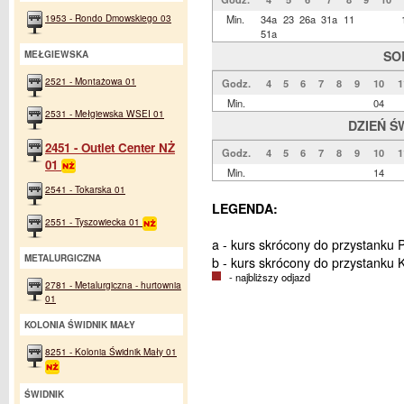
1953 - Rondo Dmowskiego 03
Min.
34a
23
26a
31a
11
51a
SO
MEŁGIEWSKA
2521 - Montażowa 01
Godz.
4
5
6
7
8
9
10
1
Min.
04
2531 - Mełgiewska WSEI 01
DZIEŃ Ś
2451 - Outlet Center NŻ
Godz.
4
5
6
7
8
9
10
1
01
Min.
14
2541 - Tokarska 01
LEGENDA:
2551 - Tyszowiecka 01
a - kurs skrócony do przystanku Po
METALURGICZNA
b - kurs skrócony do przystanku 
- najbliższy odjazd
2781 - Metalurgiczna - hurtownia
01
KOLONIA ŚWIDNIK MAŁY
8251 - Kolonia Świdnik Mały 01
ŚWIDNIK