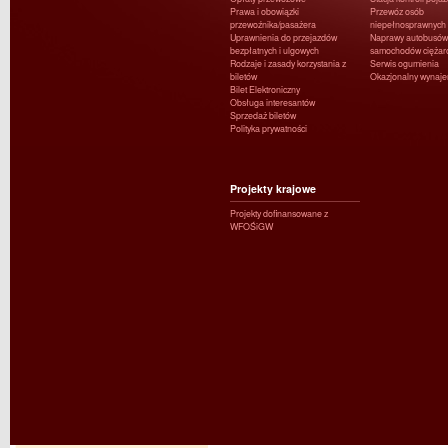
Prawa i obowiązki
Przewóz osób
przewoźnika/pasażera
niepełnosprawnych
Uprawnienia do przejazdów
Naprawy autobusów 
bezpłatnych i ulgowych
samochodów ciężar
Rodzaje i zasady korzystania z
Serwis ogumienia
biletów
Okazjonalny wynaj
Bilet Elektroniczny
Obsługa interesantów
Sprzedaż biletów
Polityka prywatności
Projekty krajowe
Projekty dofinansowane z
WFOŚiGW