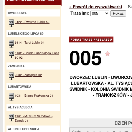
« Powrót do wyszukiwarki
S
Trasa linii:
DWORCOWA
3422 - Dworzec Lublin 52
LUBELSKIEGO LIPCA 80
3414 - Targi Lublin 04
005
3102 - Rondo Lubelskiego Lipca
80 02
ZAMOJSKA
2232 - Zamojska 02
DWORZEC LUBLIN - DWORCOWA
LUBARTOWSKA - AL. TYSIĄC
LUBARTOWSKA
ŚWIDNIK - KOLONIA ŚWIDNIK 
- FRANCISZKÓW -
1031 - Brama Krakowska 01
AL.TYSIĄCLECIA
1901 - Muzeum Narodowe -
Zamek 01
DZIEŃ 
AL. UNII LUBELSKIEJ
Godz.
4
5
6
7
8
9
10