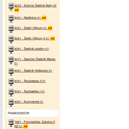
8253 - Kolonia Świdnik Mały 03
8431 - Nadleśna 01
8531 - Żwirki i Wigury 01
8281 - Żwirki i Wigury II 01
8291 - Świdnik stadion 01
8471 - Dworzec Świdnik Miasto
01
8401 - Świdnik Helikopter 01
8331 - Racławicka II 01
8341 - Racławicka I 01
8351 - Kosynierów 01
FRANCISZKÓW
7681 - Franciszków- Szkolna II
NŻ 01