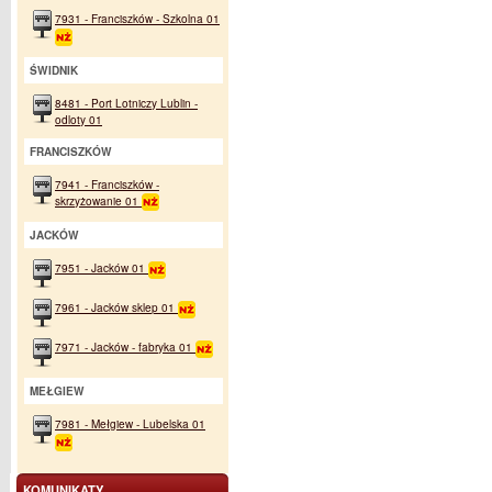
7931 - Franciszków - Szkolna 01
ŚWIDNIK
8481 - Port Lotniczy Lublin -
odloty 01
FRANCISZKÓW
7941 - Franciszków -
skrzyżowanie 01
JACKÓW
7951 - Jacków 01
7961 - Jacków sklep 01
7971 - Jacków - fabryka 01
MEŁGIEW
7981 - Mełgiew - Lubelska 01
KOMUNIKATY