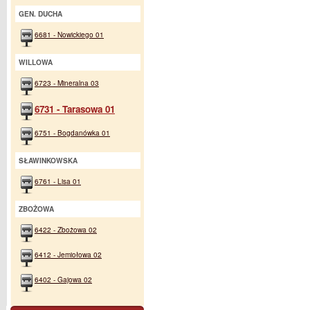
GEN. DUCHA
6681 - Nowickiego 01
WILLOWA
6723 - Mineralna 03
6731 - Tarasowa 01
6751 - Bogdanówka 01
SŁAWINKOWSKA
6761 - Lisa 01
ZBOŻOWA
6422 - Zbożowa 02
6412 - Jemiołowa 02
6402 - Gajowa 02