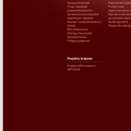
Opłaty przewozowe
Stacja kontroli poja
Prawa i obowiązki
Przewóz osób
przewoźnika/pasażera
niepełnosprawnych
Uprawnienia do przejazdów
Naprawy autobusów 
bezpłatnych i ulgowych
samochodów ciężar
Rodzaje i zasady korzystania z
Serwis ogumienia
biletów
Okazjonalny wynaj
Bilet Elektroniczny
Obsługa interesantów
Sprzedaż biletów
Polityka prywatności
Projekty krajowe
Projekty dofinansowane z
WFOŚiGW