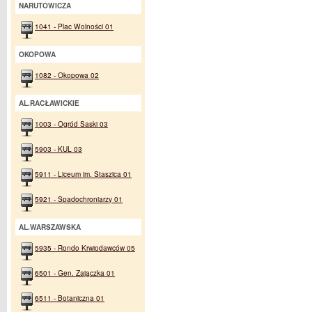
NARUTOWICZA
1041 - Plac Wolności 01
OKOPOWA
1082 - Okopowa 02
AL.RACŁAWICKIE
1003 - Ogród Saski 03
5903 - KUL 03
5911 - Liceum im. Staszica 01
5921 - Spadochroniarzy 01
AL.WARSZAWSKA
5935 - Rondo Krwiodawców 05
6501 - Gen. Zajączka 01
6511 - Botaniczna 01