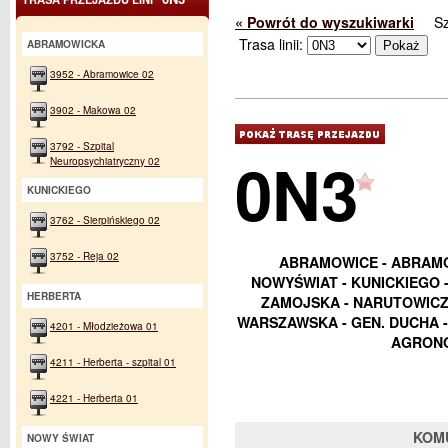
« Powrót do wyszukiwarki
S
Trasa linii:
ABRAMOWICKA
3952 - Abramowice 02
3902 - Makowa 02
3792 - Szpital
0N3
Neuropsychiatryczny 02
KUNICKIEGO
3762 - Sierpińskiego 02
3752 - Reja 02
ABRAMOWICE - ABRAMOW
NOWYŚWIAT - KUNICKIEGO 
HERBERTA
ZAMOJSKA - NARUTOWICZA
WARSZAWSKA - GEN. DUCHA -
4201 - Młodzieżowa 01
AGRONO
4211 - Herberta - szpital 01
4221 - Herberta 01
KOM
NOWY ŚWIAT