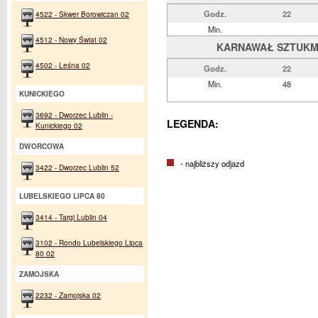
Godz.
22
4522 - Skwer Borowiczan 02
Min.
4512 - Nowy Świat 02
KARNAWAŁ SZTUKMIS
4502 - Leśna 02
Godz.
22
Min.
48
KUNICKIEGO
3692 - Dworzec Lublin -
LEGENDA:
Kunickiego 02
DWORCOWA
- najbliższy odjazd
3422 - Dworzec Lublin 52
LUBELSKIEGO LIPCA 80
3414 - Targi Lublin 04
3102 - Rondo Lubelskiego Lipca
80 02
ZAMOJSKA
2232 - Zamojska 02