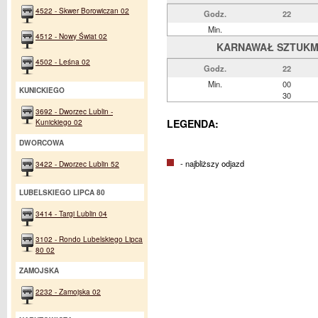
4522 - Skwer Borowiczan 02
Godz.
22
Min.
4512 - Nowy Świat 02
KARNAWAŁ SZTUKMIS
4502 - Leśna 02
Godz.
22
Min.
00
KUNICKIEGO
30
3692 - Dworzec Lublin -
Kunickiego 02
LEGENDA:
DWORCOWA
- najbliższy odjazd
3422 - Dworzec Lublin 52
LUBELSKIEGO LIPCA 80
3414 - Targi Lublin 04
3102 - Rondo Lubelskiego Lipca
80 02
ZAMOJSKA
2232 - Zamojska 02