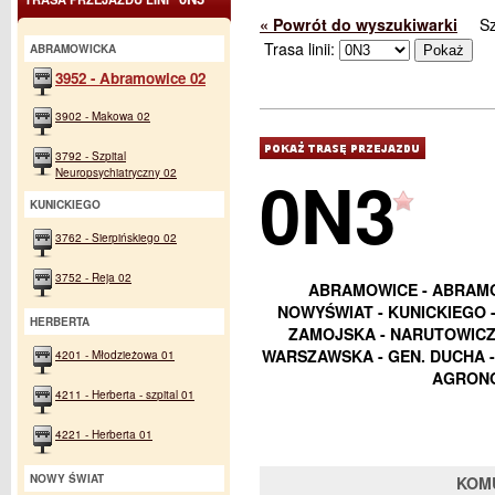
« Powrót do wyszukiwarki
S
Trasa linii:
ABRAMOWICKA
3952 - Abramowice 02
3902 - Makowa 02
3792 - Szpital
0N3
Neuropsychiatryczny 02
KUNICKIEGO
3762 - Sierpińskiego 02
3752 - Reja 02
ABRAMOWICE - ABRAMOW
NOWYŚWIAT - KUNICKIEGO 
HERBERTA
ZAMOJSKA - NARUTOWICZA
WARSZAWSKA - GEN. DUCHA -
4201 - Młodzieżowa 01
AGRONO
4211 - Herberta - szpital 01
4221 - Herberta 01
NOWY ŚWIAT
KOM