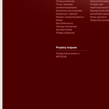
Opłaty przewozowe
Stacja kontroli poja
Prawa i obowiązki
Przewóz osób
przewoźnika/pasażera
niepełnosprawnych
Uprawnienia do przejazdów
Naprawy autobusów 
bezpłatnych i ulgowych
samochodów ciężar
Rodzaje i zasady korzystania z
Serwis ogumienia
biletów
Okazjonalny wynaj
Bilet Elektroniczny
Obsługa interesantów
Sprzedaż biletów
Polityka prywatności
Projekty krajowe
Projekty dofinansowane z
WFOŚiGW