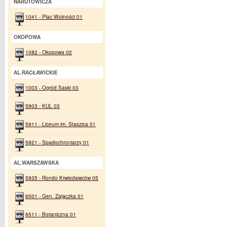
NARUTOWICZA
1041 - Plac Wolności 01
OKOPOWA
1082 - Okopowa 02
AL.RACŁAWICKIE
1003 - Ogród Saski 03
5903 - KUL 03
5911 - Liceum im. Staszica 01
5921 - Spadochroniarzy 01
AL.WARSZAWSKA
5935 - Rondo Krwiodawców 05
6501 - Gen. Zajączka 01
6511 - Botaniczna 01