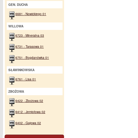
GEN. DUCHA
6681 - Nowickiego 01
WILLOWA
6723 - Mineralna 03
6731 - Tarasowa 01
6751 - Bogdanówka 01
SŁAWINKOWSKA
6761 - Lisa 01
ZBOŻOWA
6422 - Zbożowa 02
6412 - Jemiołowa 02
6402 - Gajowa 02