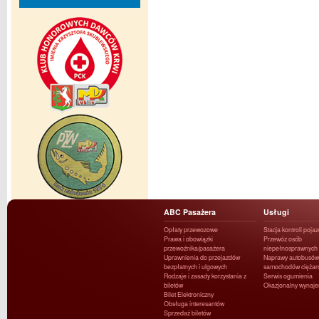
ABC Pasażera
Usługi
Opłaty przewozowe
Stacja kontroli poja
Prawa i obowiązki
Przewóz osób
przewoźnika/pasażera
niepełnosprawnych
Uprawnienia do przejazdów
Naprawy autobusów 
bezpłatnych i ulgowych
samochodów ciężar
Rodzaje i zasady korzystania z
Serwis ogumienia
biletów
Okazjonalny wynaj
Bilet Elektroniczny
Obsługa interesantów
Sprzedaż biletów