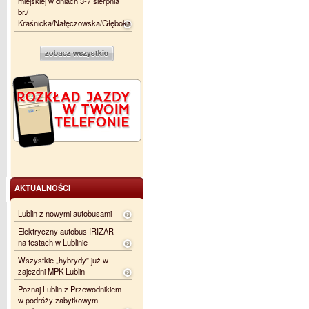
miejskiej w dniach 3-7 sierpnia
br./
Kraśnicka/Nałęczowska/Głęboka
AKTUALNOŚCI
Lublin z nowymi autobusami
Elektryczny autobus IRIZAR
na testach w Lublinie
Wszystkie „hybrydy” już w
zajezdni MPK Lublin
Poznaj Lublin z Przewodnikiem
w podróży zabytkowym