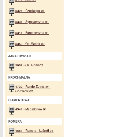
5321 - Rzeckiego 01
5331 - Sympatyczna 01
5341 - Fantastyczna 01
5352 - Os. Widok 02
JANA PAWŁA II
5602 - Os. Górki 02
KROCHMALNA
4732 - Rondo Żołnierzy -
Górników 02
DIAMENTOWA
4541 - Medalionów 01
ROMERA
4551 - Romera - kościół 01