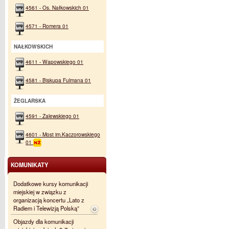
4561 - Os. Nałkowskich 01
4571 - Romera 01
NAŁKOWSKICH
4611 - Wapowskiego 01
4581 - Biskupa Fulmana 01
ŻEGLARSKA
4591 - Zalewskiego 01
4601 - Most im.Kaczorowskiego
01
KOMUNIKATY
Dodatkowe kursy komunikacji
miejskiej w związku z
organizacją koncertu „Lato z
Radiem i Telewizją Polską”
Objazdy dla komunikacji