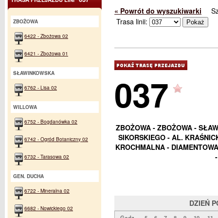
« Powrót do wyszukiwarki
S
Trasa linii:
ZBOŻOWA
6422 - Zbożowa 02
6421 - Zbożowa 01
SŁAWINKOWSKA
037
6762 - Lisa 02
WILLOWA
6752 - Bogdanówka 02
ZBOŻOWA - ZBOŻOWA - SŁAWI
SIKORSKIEGO - AL. KRAŚNICK
6742 - Ogród Botaniczny 02
KROCHMALNA - DIAMENTOWA 
6732 - Tarasowa 02
GEN. DUCHA
6722 - Mineralna 02
DZIEŃ 
6682 - Nowickiego 02
Godz.
5
6
7
8
9
10
11