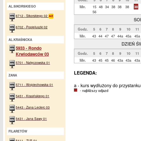
AL.SIKORSKIEGO
Min.
15
48
34
38
38
38
38
56
6712 - Sikorskiego 02
SO
6702 - Popiełuszki 02
Godz.
5
6
7
8
9
10
11
Min.
43
44
47
47
44a
45a
45a
AL.KRAŚNICKA
DZIEŃ Ś
5933 - Rondo
Godz.
5
6
7
8
9
10
11
Krwiodawców 03
Min.
43
45
45
46
43a
43a
43a
5701 - Nałęczowska 01
LEGENDA:
ZANA
5711 - Wojciechowska 01
a - kurs wydłużony do przystank
- najbliższy odjazd
5451 - Krasińskiego 01
5443 - Zana Leclerc 03
5431 - Jana Sawy 01
FILARETÓW
5411 - ZUS 01