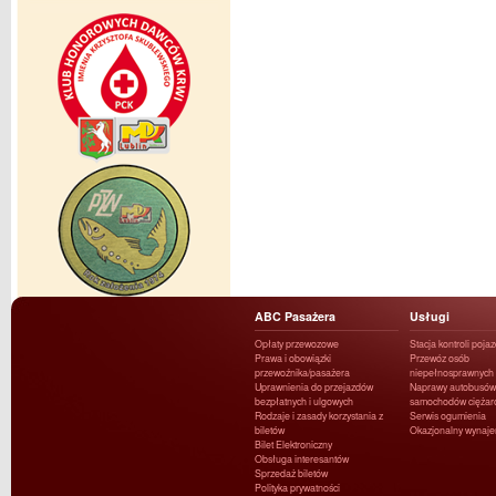
ABC Pasażera
Usługi
Opłaty przewozowe
Stacja kontroli poja
Prawa i obowiązki
Przewóz osób
przewoźnika/pasażera
niepełnosprawnych
Uprawnienia do przejazdów
Naprawy autobusów 
bezpłatnych i ulgowych
samochodów ciężar
Rodzaje i zasady korzystania z
Serwis ogumienia
biletów
Okazjonalny wynaj
Bilet Elektroniczny
Obsługa interesantów
Sprzedaż biletów
Polityka prywatności