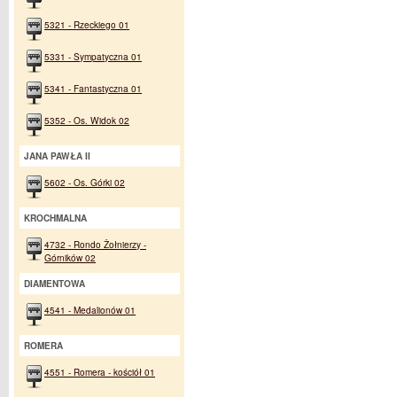
5321 - Rzeckiego 01
5331 - Sympatyczna 01
5341 - Fantastyczna 01
5352 - Os. Widok 02
JANA PAWŁA II
5602 - Os. Górki 02
KROCHMALNA
4732 - Rondo Żołnierzy -
Górników 02
DIAMENTOWA
4541 - Medalionów 01
ROMERA
4551 - Romera - kościół 01