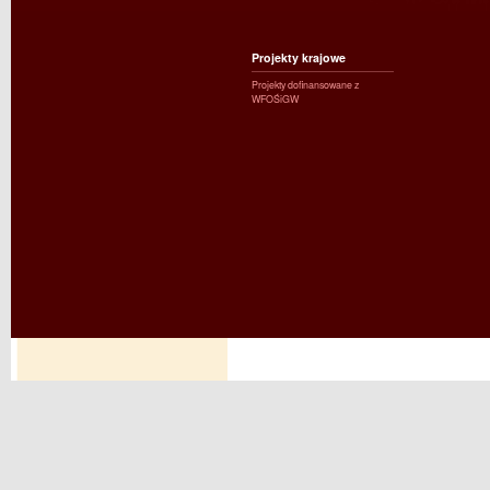
Projekty krajowe
Projekty dofinansowane z
WFOŚiGW