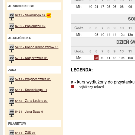
AL.SIKORSKIEGO
Min.
40
21
17
03
06
06
06
6712 - Sikorskiego 02
SO
6702 - Popiełuszki 02
Godz.
5
6
7
8
9
10
11
Min.
08
10
14
14
12a
13a
AL.KRAŚNICKA
DZIEŃ Ś
5933 - Rondo Krwiodawców 03
Godz.
5
6
7
8
9
10
11
Min.
08
10
11
13
10a
10a
5701 - Nałęczowska 01
LEGENDA:
ZANA
5711 - Wojciechowska 01
a - kurs wydłużony do przystank
- najbliższy odjazd
5451 - Krasińskiego 01
5443 - Zana Leclerc 03
5431 - Jana Sawy 01
FILARETÓW
5411 - ZUS 01