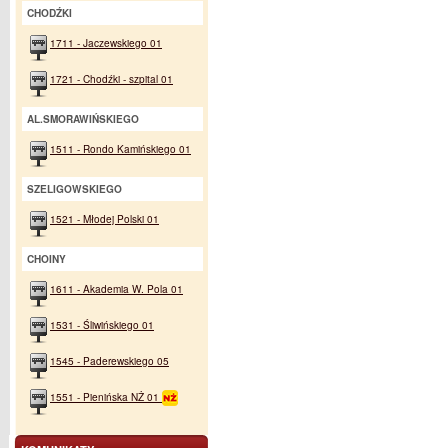
CHODŹKI
1711 - Jaczewskiego 01
1721 - Chodźki - szpital 01
AL.SMORAWIŃSKIEGO
1511 - Rondo Kamińskiego 01
SZELIGOWSKIEGO
1521 - Młodej Polski 01
CHOINY
1611 - Akademia W. Pola 01
1531 - Śliwińskiego 01
1545 - Paderewskiego 05
1551 - Pienińska NŻ 01