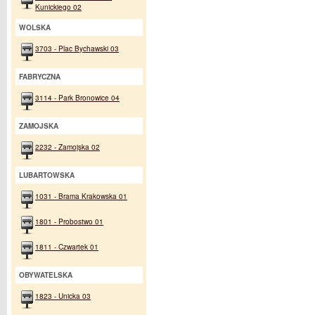
Kunickiego 02
WOLSKA
3703 - Plac Bychawski 03
FABRYCZNA
3114 - Park Bronowice 04
ZAMOJSKA
2232 - Zamojska 02
LUBARTOWSKA
1031 - Brama Krakowska 01
1801 - Probostwo 01
1811 - Czwartek 01
OBYWATELSKA
1823 - Unicka 03