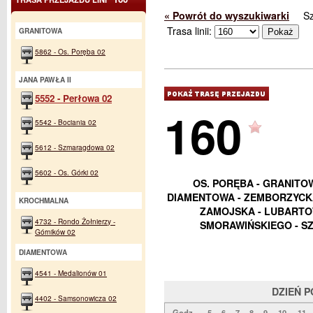
« Powrót do wyszukiwarki
S
Trasa linii:
GRANITOWA
5862 - Os. Poręba 02
JANA PAWŁA II
5552 - Perłowa 02
160
5542 - Bociania 02
5612 - Szmaragdowa 02
5602 - Os. Górki 02
OS. PORĘBA - GRANITOW
DIAMENTOWA - ZEMBORZYCKA
KROCHMALNA
ZAMOJSKA - LUBARTOW
4732 - Rondo Żołnierzy -
SMORAWIŃSKIEGO - SZ
Górników 02
DIAMENTOWA
4541 - Medalionów 01
DZIEŃ 
4402 - Samsonowicza 02
Godz.
5
6
7
8
9
10
11