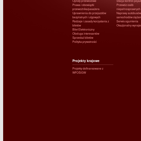
Opłaty przewozowe
Stacja kontroli poja
Prawa i obowiązki
Przewóz osób
przewoźnika/pasażera
niepełnosprawnych
Uprawnienia do przejazdów
Naprawy autobusów 
bezpłatnych i ulgowych
samochodów ciężar
Rodzaje i zasady korzystania z
Serwis ogumienia
biletów
Okazjonalny wynaj
Bilet Elektroniczny
Obsługa interesantów
Sprzedaż biletów
Polityka prywatności
Projekty krajowe
Projekty dofinansowane z
WFOŚiGW