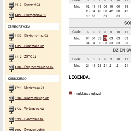
4412 - Domeyki 02
Min.
02
11
19
06
18
06
18
25
34
43
30
42
30
42
4422 - Energetyków 02
49
56
54
54
SO
ZEMBORZYCKA
Godz.
5
6
7
8
9
10
11
4132 - Elektromontaż 02
Min.
04
04
03
03
03
03
03
34
34
33
33
33
33
33
4122 - Budowlana 02
DZIEŃ Ś
4112 - ZSTK 02
Godz.
5
6
7
8
9
10
11
Min.
21
11
21
21
21
21
21
4102 - Świętochowskiego 02
LEGENDA:
KUNICKIEGO
3744 - Mickiewicza 04
- najbliższy odjazd
3782 - Kraszewskiego 02
3732 - Wyścigowa 02
3722 - Dąbrowska 02
3692 - Dworzec Lublin -