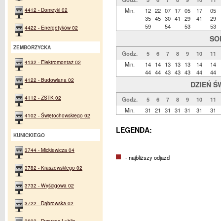
4412 - Domeyki 02
Min.
12
22
07
17
05
17
05
35
45
30
41
29
41
29
59
54
53
53
4422 - Energetyków 02
SO
ZEMBORZYCKA
Godz.
5
6
7
8
9
10
11
4132 - Elektromontaż 02
Min.
14
14
13
13
13
14
14
44
44
43
43
43
44
44
4122 - Budowlana 02
DZIEŃ Ś
4112 - ZSTK 02
Godz.
5
6
7
8
9
10
11
Min.
31
21
31
31
31
31
31
4102 - Świętochowskiego 02
LEGENDA:
KUNICKIEGO
3744 - Mickiewicza 04
- najbliższy odjazd
3782 - Kraszewskiego 02
3732 - Wyścigowa 02
3722 - Dąbrowska 02
3692 - Dworzec Lublin -