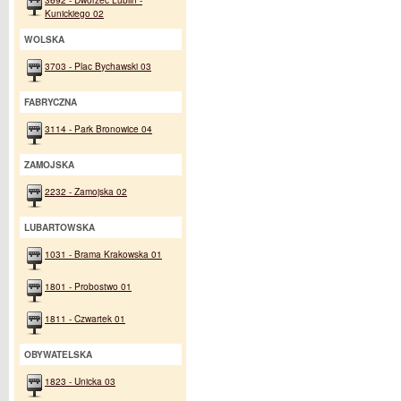
Kunickiego 02
WOLSKA
3703 - Plac Bychawski 03
FABRYCZNA
3114 - Park Bronowice 04
ZAMOJSKA
2232 - Zamojska 02
LUBARTOWSKA
1031 - Brama Krakowska 01
1801 - Probostwo 01
1811 - Czwartek 01
OBYWATELSKA
1823 - Unicka 03