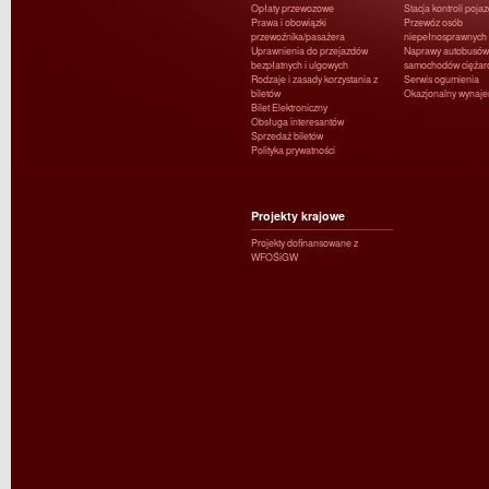
Opłaty przewozowe
Stacja kontroli poja
Prawa i obowiązki
Przewóz osób
przewoźnika/pasażera
niepełnosprawnych
Uprawnienia do przejazdów
Naprawy autobusów 
bezpłatnych i ulgowych
samochodów ciężar
Rodzaje i zasady korzystania z
Serwis ogumienia
biletów
Okazjonalny wynaj
Bilet Elektroniczny
Obsługa interesantów
Sprzedaż biletów
Polityka prywatności
Projekty krajowe
Projekty dofinansowane z
WFOŚiGW