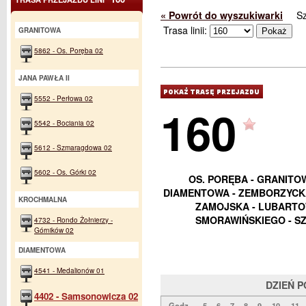
« Powrót do wyszukiwarki
S
Trasa linii:
GRANITOWA
5862 - Os. Poręba 02
JANA PAWŁA II
5552 - Perłowa 02
160
5542 - Bociania 02
5612 - Szmaragdowa 02
5602 - Os. Górki 02
OS. PORĘBA - GRANITOW
DIAMENTOWA - ZEMBORZYCKA
KROCHMALNA
ZAMOJSKA - LUBARTOW
SMORAWIŃSKIEGO - SZ
4732 - Rondo Żołnierzy -
Górników 02
DIAMENTOWA
4541 - Medalionów 01
DZIEŃ 
4402 - Samsonowicza 02
Godz.
5
6
7
8
9
10
11