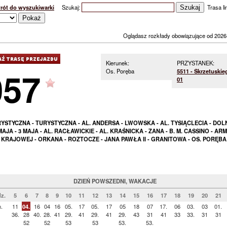
rót do wyszukiwarki
Szukaj:
Trasa lin
Oglądasz rozkłady obowiązujące od 2026
Kierunek:
PRZYSTANEK:
057
Os. Poręba
5511 - Skrzetuskie
01
YSTYCZNA - TURYSTYCZNA - AL. ANDERSA - LWOWSKA - AL. TYSIĄCLECIA - DOL
MAJA - 3 MAJA - AL. RACŁAWICKIE - AL. KRAŚNICKA - ZANA - B. M. CASSINO - ARMI
KRAJOWEJ - ORKANA - ROZTOCZE - JANA PAWŁA II - GRANITOWA - OS. PORĘBA
DZIEŃ POWSZEDNI, WAKACJE
z.
5
6
7
8
9
10
11
12
13
14
15
16
17
18
19
20
21
.
11
04.
16
04
16
05.
17
05.
17
05
18
07
17.
06
03.
03
01.
36.
28
40.
28.
41
29.
41
29.
41
29.
43
31
41
33
33.
31
31
52
52
53
53
53.
53.