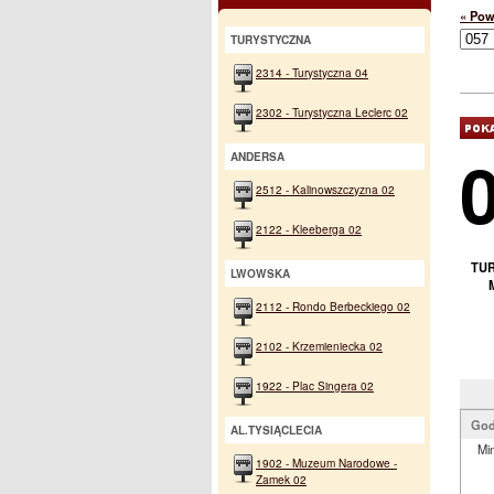
« Pow
TURYSTYCZNA
2314 - Turystyczna 04
2302 - Turystyczna Leclerc 02
ANDERSA
2512 - Kalinowszczyzna 02
2122 - Kleeberga 02
TUR
LWOWSKA
2112 - Rondo Berbeckiego 02
2102 - Krzemieniecka 02
1922 - Plac Singera 02
God
AL.TYSIĄCLECIA
Min
1902 - Muzeum Narodowe -
Zamek 02