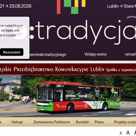
g na najwyższym
, że będą one
dym czasie
Rozumiem
a
Usługi
Zamówienia Publiczne
Kontakt
Praca
Projekty unij
A
A