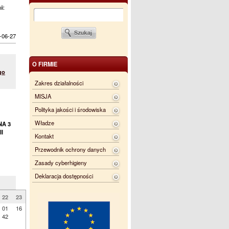
ii:
-06-27
O FIRMIE
go
Zakres działalności
MISJA
Polityka jakości i środowiska
Władze
NA 3
I
Kontakt
Przewodnik ochrony danych
Zasady cyberhigieny
Deklaracja dostępności
22
23
01
16
42