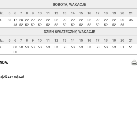
SOBOTA, WAKACJE
z.
5
6
7
8
9
10
11
12
13
14
15
16
17
18
19
20
21
n.
37
17
20
22
22
22
22
22
22
22
22
22
22
22
22
20
35
48
52
52
52
52
52
52
52
52
52
52
52
52
52
55
DZIEŃ ŚWIĄTECZNY, WAKACJE
z.
5
6
7
8
9
10
11
12
13
14
15
16
17
18
19
20
21
n.
00
50
53
53
53
53
53
53
53
53
53
53
53
53
51
51
50
NDA:
jbliższy odjazd