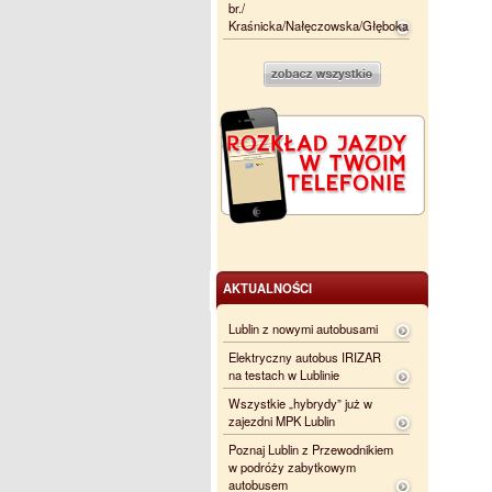
br./
Kraśnicka/Nałęczowska/Głęboka
AKTUALNOŚCI
Lublin z nowymi autobusami
Elektryczny autobus IRIZAR
na testach w Lublinie
Wszystkie „hybrydy” już w
zajezdni MPK Lublin
Poznaj Lublin z Przewodnikiem
w podróży zabytkowym
autobusem