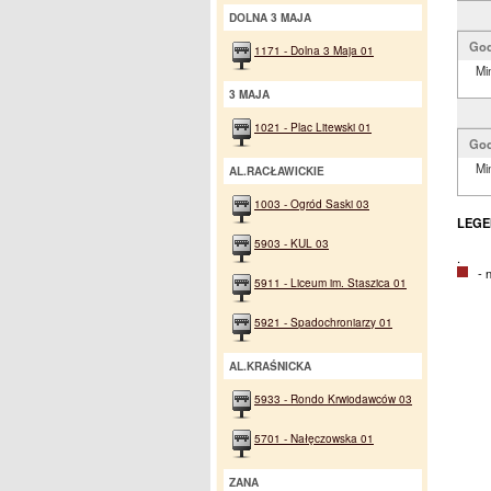
DOLNA 3 MAJA
God
1171 - Dolna 3 Maja 01
Mi
3 MAJA
1021 - Plac Litewski 01
God
Mi
AL.RACŁAWICKIE
1003 - Ogród Saski 03
LEGE
5903 - KUL 03
.
- na
5911 - Liceum im. Staszica 01
5921 - Spadochroniarzy 01
AL.KRAŚNICKA
5933 - Rondo Krwiodawców 03
5701 - Nałęczowska 01
ZANA