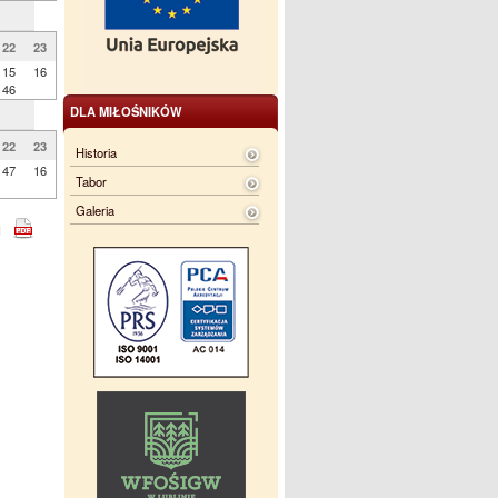
22
23
15
16
46
DLA MIŁOŚNIKÓW
22
23
Historia
47
16
Tabor
Galeria