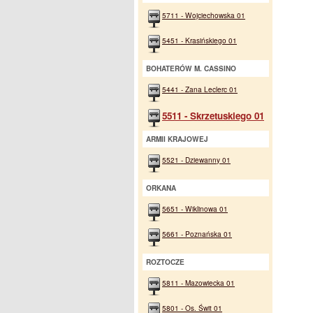
5711 - Wojciechowska 01
5451 - Krasińskiego 01
BOHATERÓW M. CASSINO
5441 - Zana Leclerc 01
5511 - Skrzetuskiego 01
ARMII KRAJOWEJ
5521 - Dziewanny 01
ORKANA
5651 - Wiklinowa 01
5661 - Poznańska 01
ROZTOCZE
5811 - Mazowiecka 01
5801 - Os. Świt 01